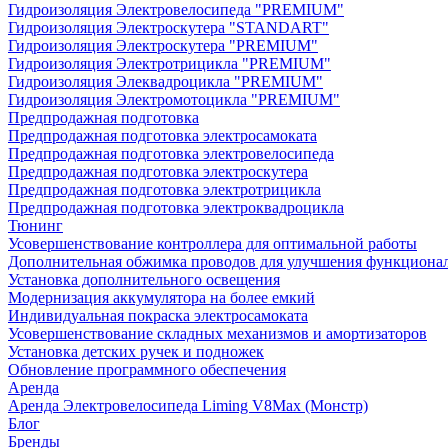
Гидроизоляция Электровелосипеда "PREMIUM"
Гидроизоляция Электроскутера "STANDART"
Гидроизоляция Электроскутера "PREMIUM"
Гидроизоляция Электротрицикла "PREMIUM"
Гидроизоляция Элеквадроцикла "PREMIUM"
Гидроизоляция Электромотоцикла "PREMIUM"
Предпродажная подготовка
Предпродажная подготовка электросамоката
Предпродажная подготовка электровелосипеда
Предпродажная подготовка электроскутера
Предпродажная подготовка электротрицикла
Предпродажная подготовка электроквадроцикла
Тюнинг
Усовершенствование контроллера для оптимальной работы
Дополнительная обжимка проводов для улучшения функциона
Установка дополнительного освещения
Модернизация аккумулятора на более емкий
Индивидуальная покраска электросамоката
Усовершенствование складных механизмов и амортизаторов
Установка детских ручек и подножек
Обновление программного обеспечения
Аренда
Аренда Электровелосипеда Liming V8Max (Монстр)
Блог
Бренды