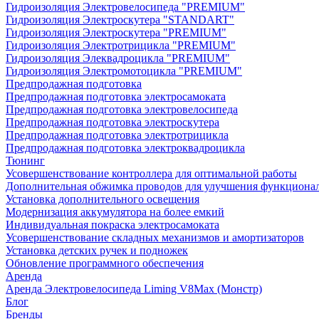
Гидроизоляция Электровелосипеда "PREMIUM"
Гидроизоляция Электроскутера "STANDART"
Гидроизоляция Электроскутера "PREMIUM"
Гидроизоляция Электротрицикла "PREMIUM"
Гидроизоляция Элеквадроцикла "PREMIUM"
Гидроизоляция Электромотоцикла "PREMIUM"
Предпродажная подготовка
Предпродажная подготовка электросамоката
Предпродажная подготовка электровелосипеда
Предпродажная подготовка электроскутера
Предпродажная подготовка электротрицикла
Предпродажная подготовка электроквадроцикла
Тюнинг
Усовершенствование контроллера для оптимальной работы
Дополнительная обжимка проводов для улучшения функциона
Установка дополнительного освещения
Модернизация аккумулятора на более емкий
Индивидуальная покраска электросамоката
Усовершенствование складных механизмов и амортизаторов
Установка детских ручек и подножек
Обновление программного обеспечения
Аренда
Аренда Электровелосипеда Liming V8Max (Монстр)
Блог
Бренды