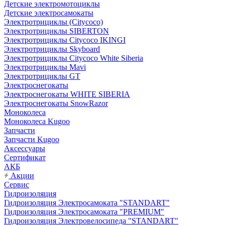
Детские электромотоциклы
Детские электросамокаты
Электротрициклы (Citycoco)
Электротрициклы SIBERTON
Электротрициклы Citycoco IKINGI
Электротрициклы Skyboard
Электротрициклы Citycoco White Siberia
Электротрициклы Mavi
Электротрициклы GT
Электроснегокаты
Электроснегокаты WHITE SIBERIA
Электроснегокаты SnowRazor
Моноколеса
Моноколеса Kugoo
Запчасти
Запчасти Kugoo
Аксессуары
Сертификат
АКБ
Акции
Сервис
Гидроизоляция
Гидроизоляция Электросамоката "STANDART"
Гидроизоляция Электросамоката "PREMIUM"
Гидроизоляция Электровелосипеда "STANDART"