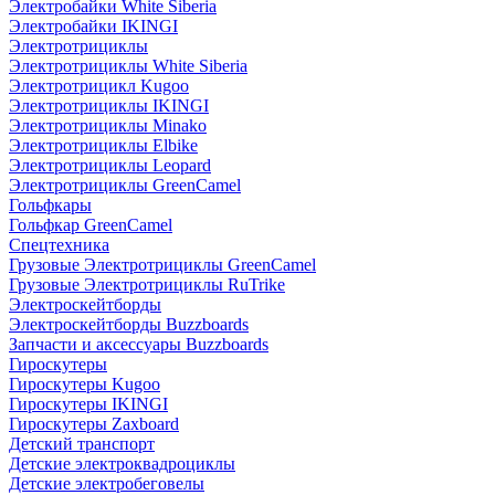
Электробайки White Siberia
Электробайки IKINGI
Электротрициклы
Электротрициклы White Siberia
Электротрицикл Kugoo
Электротрициклы IKINGI
Электротрициклы Minako
Электротрициклы Elbike
Электротрициклы Leopard
Электротрициклы GreenCamel
Гольфкары
Гольфкар GreenCamel
Спецтехника
Грузовые Электротрициклы GreenCamel
Грузовые Электротрициклы RuTrike
Электроскейтборды
Электроскейтборды Buzzboards
Запчасти и аксессуары Buzzboards
Гироскутеры
Гироскутеры Kugoo
Гироскутеры IKINGI
Гироскутеры Zaxboard
Детский транспорт
Детские электроквадроциклы
Детские электробеговелы