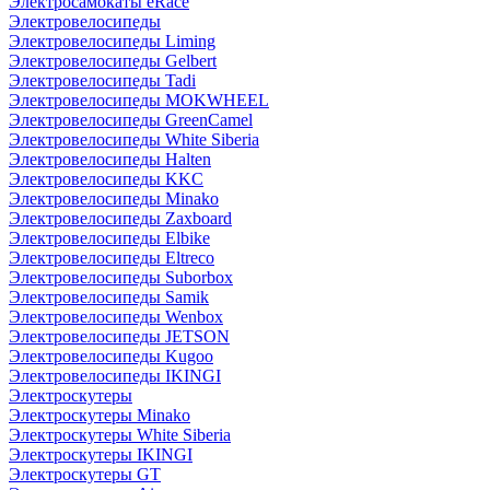
Электросамокаты eRace
Электровелосипеды
Электровелосипеды Liming
Электровелосипеды Gelbert
Электровелосипеды Tadi
Электровелосипеды MOKWHEEL
Электровелосипеды GreenCamel
Электровелосипеды White Siberia
Электровелосипеды Halten
Электровелосипеды KKC
Электровелосипеды Minako
Электровелосипеды Zaxboard
Электровелосипеды Elbike
Электровелосипеды Eltreco
Электровелосипеды Suborbox
Электровелосипеды Samik
Электровелосипеды Wenbox
Электровелосипеды JETSON
Электровелосипеды Kugoo
Электровелосипеды IKINGI
Электроскутеры
Электроскутеры Minako
Электроскутеры White Siberia
Электроскутеры IKINGI
Электроскутеры GT