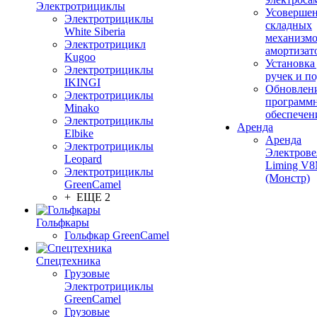
Электротрициклы
Усовершен
Электротрициклы
складных
White Siberia
механизмо
Электротрицикл
амортизат
Kugoo
Установка
Электротрициклы
ручек и п
IKINGI
Обновлен
Электротрициклы
программ
Minako
обеспечен
Электротрициклы
Аренда
Elbike
Аренда
Электротрициклы
Электрове
Leopard
Liming V
Электротрициклы
(Монстр)
GreenCamel
+ ЕЩЕ 2
Гольфкары
Гольфкар GreenCamel
Спецтехника
Грузовые
Электротрициклы
GreenCamel
Грузовые