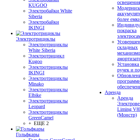
освещени
KUGOO
Модерниз
Электробайки White
аккумулят
Siberia
более емк
Электробайки
Индивиду
IKINGI
покраска
электроса
Электротрициклы
Усовершен
Электротрициклы
складных
White Siberia
механизмо
Электротрицикл
амортизат
Kugoo
Установка
Электротрициклы
ручек и п
IKINGI
Обновлен
Электротрициклы
программ
Minako
обеспечен
Электротрициклы
Аренда
Elbike
Аренда
Электротрициклы
Электрове
Leopard
Liming V
Электротрициклы
(Монстр)
GreenCamel
+ ЕЩЕ 2
Гольфкары