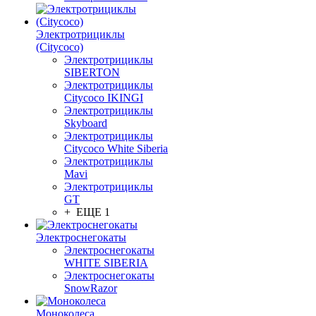
Электротрициклы
(Citycoco)
Электротрициклы
SIBERTON
Электротрициклы
Citycoco IKINGI
Электротрициклы
Skyboard
Электротрициклы
Citycoco White Siberia
Электротрициклы
Mavi
Электротрициклы
GT
+ ЕЩЕ 1
Электроснегокаты
Электроснегокаты
WHITE SIBERIA
Электроснегокаты
SnowRazor
Моноколеса