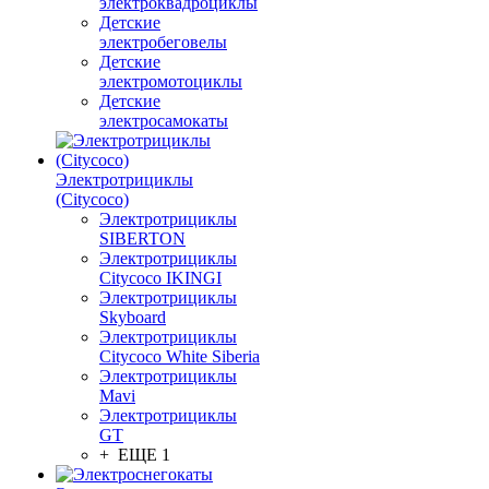
электроквадроциклы
Детские
электробеговелы
Детские
электромотоциклы
Детские
электросамокаты
Электротрициклы
(Citycoco)
Электротрициклы
SIBERTON
Электротрициклы
Citycoco IKINGI
Электротрициклы
Skyboard
Электротрициклы
Citycoco White Siberia
Электротрициклы
Mavi
Электротрициклы
GT
+ ЕЩЕ 1