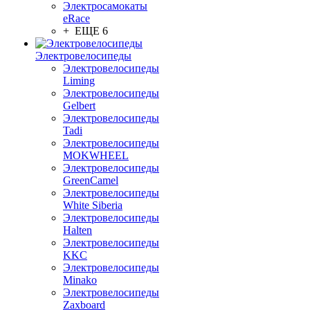
Электросамокаты
eRace
+ ЕЩЕ 6
Электровелосипеды
Электровелосипеды
Liming
Электровелосипеды
Gelbert
Электровелосипеды
Tadi
Электровелосипеды
MOKWHEEL
Электровелосипеды
GreenCamel
Электровелосипеды
White Siberia
Электровелосипеды
Halten
Электровелосипеды
KKC
Электровелосипеды
Minako
Электровелосипеды
Zaxboard