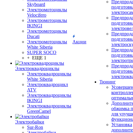
Предпрод
Skyboard
подготовк
Электромотоциклы
электроса
Velocifero
Предпрод
Электромотоциклы
подготовк
IKINGI
электрове
Электромотоциклы
Предпрод
Ducati
подготовк
Электромотоциклы
Акции
электроск
White Siberia
Предпрод
SUPER SOCO
подготовк
+ ЕЩЕ 1
электротр
Предпрод
Электроквадроциклы
подготовк
Электроквадроциклы
электрокв
White Siberia
Тюнинг
Электроквадроцикл
Усовершен
ATV
контролле
Электроквадроциклы
оптимальн
IKINGI
Дополнит
Электроквадроциклы
обжимка 
GreenCamel
для улучш
функцион
Электробайки
Установка
Sur-Ron
дополните
Электробайки