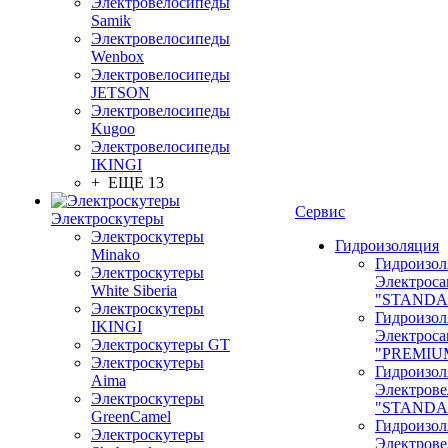
Электровелосипеды
Samik
Электровелосипеды
Wenbox
Электровелосипеды
JETSON
Электровелосипеды
Kugoo
Электровелосипеды
IKINGI
+ ЕЩЕ 13
Сервис
Электроскутеры
Электроскутеры
Гидроизоляция
Minako
Гидроизол
Электроскутеры
Электроса
White Siberia
"STANDA
Электроскутеры
Гидроизол
IKINGI
Электроса
Электроскутеры GT
"PREMIU
Электроскутеры
Гидроизол
Aima
Электрове
Электроскутеры
"STANDA
GreenCamel
Гидроизол
Электроскутеры
Электрове