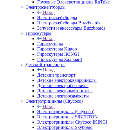
Грузовые Электротрициклы RuTrike
Электроскейтборды
Назад
Электроскейтборды
Электроскейтборды Buzzboards
Запчасти и аксессуары Buzzboards
Гироскутеры
Назад
Гироскутеры
Гироскутеры Kugoo
Гироскутеры IKINGI
Гироскутеры Zaxboard
Детский транспорт
Назад
Детский транспорт
Детские электроквадроциклы
Детские электробеговелы
Детские электромотоциклы
Детские электросамокаты
Электротрициклы (Citycoco)
Назад
Электротрициклы (Citycoco)
Электротрициклы SIBERTON
Электротрициклы Citycoco IKINGI
Электротрициклы Skyboard