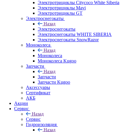
Электротрициклы Citycoco White Siberia
Электротрициклы Mavi
Электротрициклы GT
Электроснегокаты
Назад
Электроснегокаты
Электроснегокаты WHITE SIBERIA
Электроснегокаты SnowRazor
Моноколеса
Назад
Моноколеса
Моноколеса Kugoo
Запчасти
Назад
Запчасти
Запчасти Kugoo
Аксессуары
Сертификат
АКБ
Акции
Сервис
Назад
Сервис
Гидроизоляция
Назад