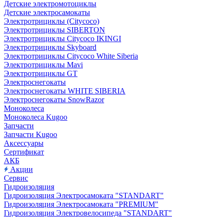
Детские электромотоциклы
Детские электросамокаты
Электротрициклы (Citycoco)
Электротрициклы SIBERTON
Электротрициклы Citycoco IKINGI
Электротрициклы Skyboard
Электротрициклы Citycoco White Siberia
Электротрициклы Mavi
Электротрициклы GT
Электроснегокаты
Электроснегокаты WHITE SIBERIA
Электроснегокаты SnowRazor
Моноколеса
Моноколеса Kugoo
Запчасти
Запчасти Kugoo
Аксессуары
Сертификат
АКБ
Акции
Сервис
Гидроизоляция
Гидроизоляция Электросамоката "STANDART"
Гидроизоляция Электросамоката "PREMIUM"
Гидроизоляция Электровелосипеда "STANDART"