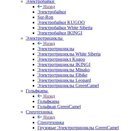
Электробайки
Назад
Электробайки
Sur-Ron
Электробайки KUGOO
Электробайки White Siberia
Электробайки IKINGI
Электротрициклы
Назад
Электротрициклы
Электротрициклы White Siberia
Электротрицикл Kugoo
Электротрициклы IKINGI
Электротрициклы Minako
Электротрициклы Elbike
Электротрициклы Leopard
Электротрициклы GreenCamel
Гольфкары
Назад
Гольфкары
Гольфкар GreenCamel
Спецтехника
Назад
Спецтехника
Грузовые Электротрициклы GreenCamel