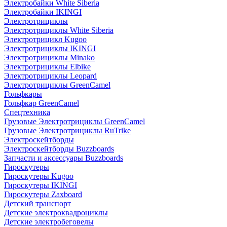
Электробайки White Siberia
Электробайки IKINGI
Электротрициклы
Электротрициклы White Siberia
Электротрицикл Kugoo
Электротрициклы IKINGI
Электротрициклы Minako
Электротрициклы Elbike
Электротрициклы Leopard
Электротрициклы GreenCamel
Гольфкары
Гольфкар GreenCamel
Спецтехника
Грузовые Электротрициклы GreenCamel
Грузовые Электротрициклы RuTrike
Электроскейтборды
Электроскейтборды Buzzboards
Запчасти и аксессуары Buzzboards
Гироскутеры
Гироскутеры Kugoo
Гироскутеры IKINGI
Гироскутеры Zaxboard
Детский транспорт
Детские электроквадроциклы
Детские электробеговелы