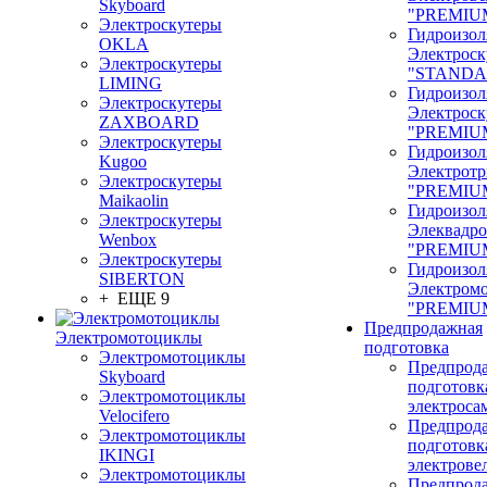
Skyboard
"PREMIU
Электроскутеры
Гидроизол
OKLA
Электроск
Электроскутеры
"STANDA
LIMING
Гидроизол
Электроскутеры
Электроск
ZAXBOARD
"PREMIU
Электроскутеры
Гидроизол
Kugoo
Электрот
Электроскутеры
"PREMIU
Maikaolin
Гидроизол
Электроскутеры
Элеквадр
Wenbox
"PREMIU
Электроскутеры
Гидроизол
SIBERTON
Электром
+ ЕЩЕ 9
"PREMIU
Предпродажная
Электромотоциклы
подготовка
Электромотоциклы
Предпрод
Skyboard
подготовк
Электромотоциклы
электроса
Velocifero
Предпрод
Электромотоциклы
подготовк
IKINGI
электрове
Электромотоциклы
Предпрод