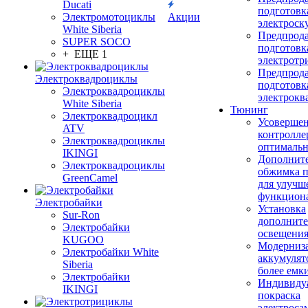
Ducati
подготовк
Электромотоциклы
Акции
электроск
White Siberia
Предпрод
SUPER SOCO
подготовк
+ ЕЩЕ 1
электротр
Предпрод
Электроквадроциклы
подготовк
Электроквадроциклы
электрокв
White Siberia
Тюнинг
Электроквадроцикл
Усовершен
ATV
контролле
Электроквадроциклы
оптимальн
IKINGI
Дополнит
Электроквадроциклы
обжимка 
GreenCamel
для улучш
функцион
Электробайки
Установка
Sur-Ron
дополните
Электробайки
освещени
KUGOO
Модерниз
Электробайки White
аккумулят
Siberia
более емк
Электробайки
Индивиду
IKINGI
покраска
электроса