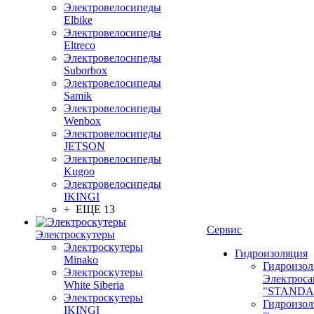
Электровелосипеды
Elbike
Электровелосипеды
Eltreco
Электровелосипеды
Suborbox
Электровелосипеды
Samik
Электровелосипеды
Wenbox
Электровелосипеды
JETSON
Электровелосипеды
Kugoo
Электровелосипеды
IKINGI
+ ЕЩЕ 13
Сервис
Электроскутеры
Электроскутеры
Гидроизоляция
Minako
Гидроизол
Электроскутеры
Электроса
White Siberia
"STANDA
Электроскутеры
Гидроизол
IKINGI