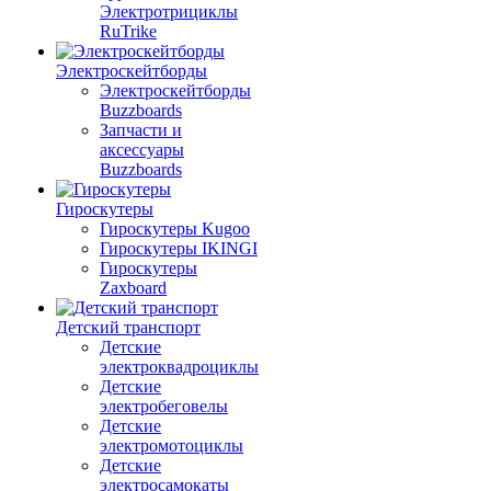
Электротрициклы
RuTrike
Электроскейтборды
Электроскейтборды
Buzzboards
Запчасти и
аксессуары
Buzzboards
Гироскутеры
Гироскутеры Kugoo
Гироскутеры IKINGI
Гироскутеры
Zaxboard
Детский транспорт
Детские
электроквадроциклы
Детские
электробеговелы
Детские
электромотоциклы
Детские
электросамокаты