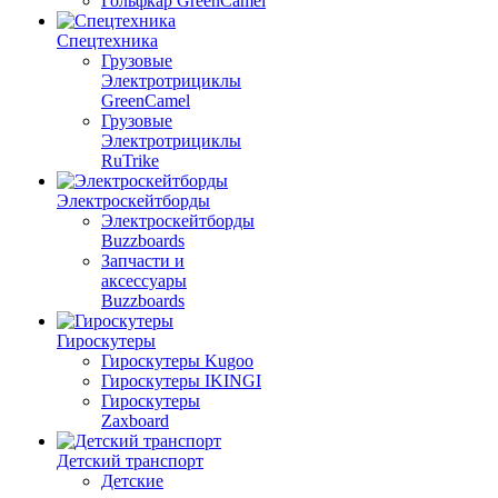
Гольфкар GreenCamel
Спецтехника
Грузовые
Электротрициклы
GreenCamel
Грузовые
Электротрициклы
RuTrike
Электроскейтборды
Электроскейтборды
Buzzboards
Запчасти и
аксессуары
Buzzboards
Гироскутеры
Гироскутеры Kugoo
Гироскутеры IKINGI
Гироскутеры
Zaxboard
Детский транспорт
Детские