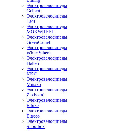
Liming
Электровелосипеды
Gelbert
Электровелосипеды
Tadi
Электровелосипеды
MOKWHEEL
Электровелосипеды
GreenCamel
Электровелосипеды
White Siberia
Электровелосипеды
Halten
Электровелосипеды
KKC
Электровелосипеды
Minako
Электровелосипеды
Zaxboard
Электровелосипеды
Elbike
Электровелосипеды
Eltreco
Электровелосипеды
Suborbox