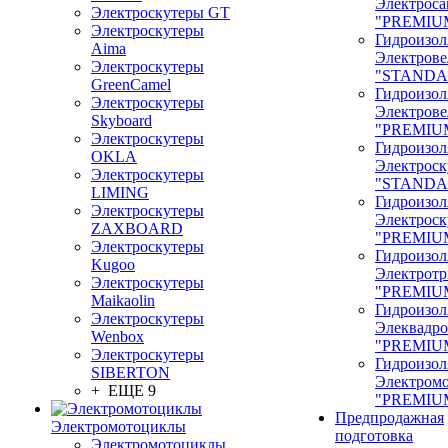
Электроса
Электроскутеры GT
"PREMIU
Электроскутеры
Гидроизол
Aima
Электрове
Электроскутеры
"STANDA
GreenCamel
Гидроизол
Электроскутеры
Электрове
Skyboard
"PREMIU
Электроскутеры
Гидроизол
OKLA
Электроск
Электроскутеры
"STANDA
LIMING
Гидроизол
Электроскутеры
Электроск
ZAXBOARD
"PREMIU
Электроскутеры
Гидроизол
Kugoo
Электрот
Электроскутеры
"PREMIU
Maikaolin
Гидроизол
Электроскутеры
Элеквадр
Wenbox
"PREMIU
Электроскутеры
Гидроизол
SIBERTON
Электром
+ ЕЩЕ 9
"PREMIU
Предпродажная
Электромотоциклы
подготовка
Электромотоциклы