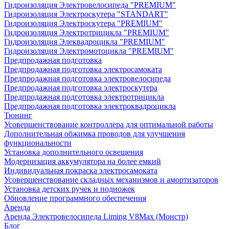
Гидроизоляция Электровелосипеда "PREMIUM"
Гидроизоляция Электроскутера "STANDART"
Гидроизоляция Электроскутера "PREMIUM"
Гидроизоляция Электротрицикла "PREMIUM"
Гидроизоляция Элеквадроцикла "PREMIUM"
Гидроизоляция Электромотоцикла "PREMIUM"
Предпродажная подготовка
Предпродажная подготовка электросамоката
Предпродажная подготовка электровелосипеда
Предпродажная подготовка электроскутера
Предпродажная подготовка электротрицикла
Предпродажная подготовка электроквадроцикла
Тюнинг
Усовершенствование контроллера для оптимальной работы
Дополнительная обжимка проводов для улучшения
функциональности
Установка дополнительного освещения
Модернизация аккумулятора на более емкий
Индивидуальная покраска электросамоката
Усовершенствование складных механизмов и амортизаторов
Установка детских ручек и подножек
Обновление программного обеспечения
Аренда
Аренда Электровелосипеда Liming V8Max (Монстр)
Блог