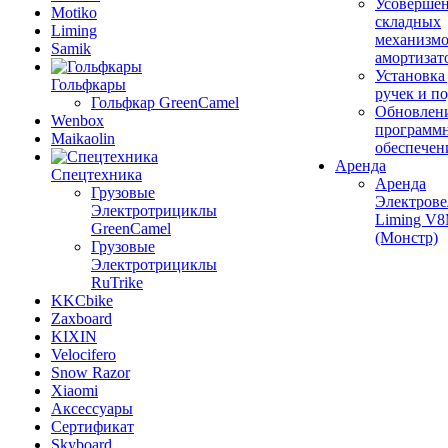
Усовершен
Motiko
складных
Liming
механизмо
Samik
амортизат
Установка
Гольфкары
ручек и п
Гольфкар GreenCamel
Обновлен
Wenbox
программ
Maikaolin
обеспечен
Аренда
Спецтехника
Аренда
Грузовые
Электрове
Электротрициклы
Liming V
GreenCamel
(Монстр)
Грузовые
Электротрициклы
RuTrike
KKCbike
Zaxboard
KIXIN
Velocifero
Snow Razor
Xiaomi
Аксессуары
Сертификат
Skyboard