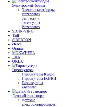
Электроскейтборды
Электроскейтборды
Buzzboards
Запчасти и
аксессуары
Buzzboards
SDJIN-YING
Tadi
SIBERTON
eRace
Qrange
MOKWHEEL
АКБ
OKLA
Гироскутеры
Гироскутеры Kugoo
Гироскутеры IKINGI
Гироскутеры
Zaxboard
Детский транспорт
Детские
электроквадроциклы