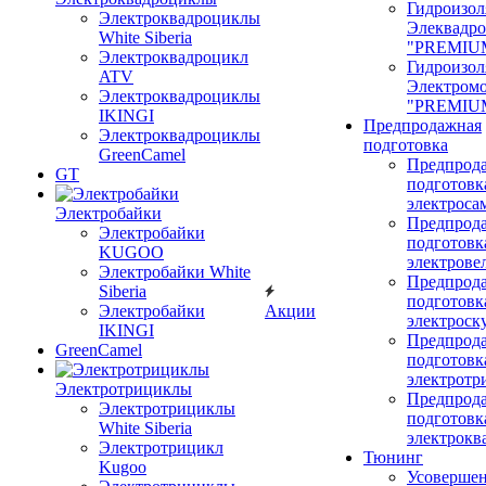
Гидроизол
Электроквадроциклы
Элеквадр
White Siberia
"PREMIU
Электроквадроцикл
Гидроизол
ATV
Электром
Электроквадроциклы
"PREMIU
IKINGI
Предпродажная
Электроквадроциклы
подготовка
GreenCamel
Предпрод
GT
подготовк
электроса
Электробайки
Предпрод
Электробайки
подготовк
KUGOO
электрове
Электробайки White
Предпрод
Siberia
подготовк
Электробайки
Акции
электроск
IKINGI
Предпрод
GreenCamel
подготовк
электротр
Электротрициклы
Предпрод
Электротрициклы
подготовк
White Siberia
электрокв
Электротрицикл
Тюнинг
Kugoo
Усовершен