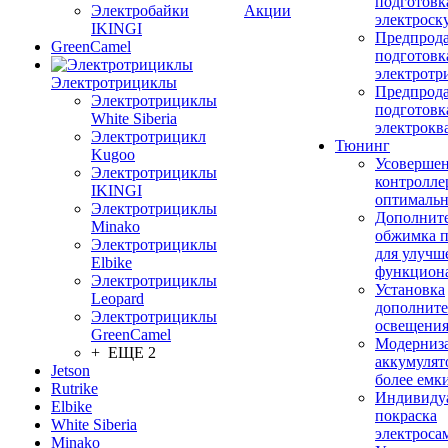
подготовк
Электробайки
Акции
электроск
IKINGI
Предпрод
GreenCamel
подготовк
электротр
Электротрициклы
Предпрод
Электротрициклы
подготовк
White Siberia
электрокв
Электротрицикл
Тюнинг
Kugoo
Усовершен
Электротрициклы
контролле
IKINGI
оптимальн
Электротрициклы
Дополнит
Minako
обжимка 
Электротрициклы
для улучш
Elbike
функцион
Электротрициклы
Установка
Leopard
дополните
Электротрициклы
освещени
GreenCamel
Модерниз
+ ЕЩЕ 2
аккумулят
Jetson
более емк
Rutrike
Индивиду
Elbike
покраска
White Siberia
электроса
Minako