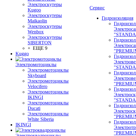
Электроскутеры
Сервис
Kugoo
Электроскутеры
Гидроизоляция
Maikaolin
Гидроизол
Электроскутеры
Электроса
Wenbox
"STANDA
Электроскутеры
Гидроизол
SIBERTON
Электроса
+ ЕЩЕ 9
"PREMIU
Kuggo
Гидроизол
Электрове
Электромотоциклы
"STANDA
Электромотоциклы
Гидроизол
Skyboard
Электрове
Электромотоциклы
"PREMIU
Velocifero
Гидроизол
Электромотоциклы
Электроск
IKINGI
"STANDA
Электромотоциклы
Гидроизол
Ducati
Электроск
Электромотоциклы
"PREMIU
White Siberia
Гидроизол
IKINGI
Электрот
"PREMIU
Электроквадроциклы