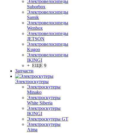
Электровелосипеды
Suborbox
Электровелосипеды
Samik
Электровелосипеды
Wenbox
Электровелосипеды
JETSON
Электровелосипеды
Kugoo
Электровелосипеды
IKINGI
+ ЕЩЕ 9
Запчасти
Электроскутеры
Электроскутеры
Minako
Электроскутеры
White Siberia
Электроскутеры
IKINGI
Электроскутеры GT
Электроскутеры
Aima