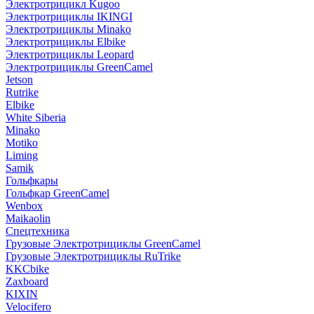
Электротрицикл Kugoo
Электротрициклы IKINGI
Электротрициклы Minako
Электротрициклы Elbike
Электротрициклы Leopard
Электротрициклы GreenCamel
Jetson
Rutrike
Elbike
White Siberia
Minako
Motiko
Liming
Samik
Гольфкары
Гольфкар GreenCamel
Wenbox
Maikaolin
Спецтехника
Грузовые Электротрициклы GreenCamel
Грузовые Электротрициклы RuTrike
KKCbike
Zaxboard
KIXIN
Velocifero