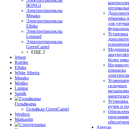
Электротрициклы
контролле
IKINGI
оптимальн
Электротрициклы
Дополнит
Minako
обжимка 
Электротрициклы
для улучш
Elbike
функцион
Электротрициклы
Установка
Leopard
дополните
Электротрициклы
освещени
GreenCamel
Модерниз
+ ЕЩЕ 2
аккумулят
Jetson
более емк
Rutrike
Индивиду
Elbike
покраска
White Siberia
электроса
Minako
Усовершен
Motiko
складных
Liming
механизмо
Samik
амортизат
Установка
Гольфкары
ручек и п
Гольфкар GreenCamel
Обновлен
Wenbox
программ
Maikaolin
обеспечен
Аренда