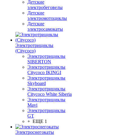
Детские
электробеговелы
Детские
электромотоциклы
Детские
электросамокаты
Электротрициклы
(Citycoco)
Электротрициклы
SIBERTON
Электротрициклы
Citycoco IKINGI
Электротрициклы
Skyboard
Электротрициклы
Citycoco White Siberia
Электротрициклы
Mavi
Электротрициклы
GT
+ ЕЩЕ 1
Электроснегокаты