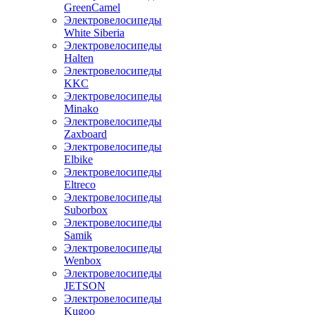
GreenCamel
Электровелосипеды
White Siberia
Электровелосипеды
Halten
Электровелосипеды
KKC
Электровелосипеды
Minako
Электровелосипеды
Zaxboard
Электровелосипеды
Elbike
Электровелосипеды
Eltreco
Электровелосипеды
Suborbox
Электровелосипеды
Samik
Электровелосипеды
Wenbox
Электровелосипеды
JETSON
Электровелосипеды
Kugoo