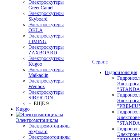
Электроскутеры
GreenCamel
Электроскутеры
Skyboard
Электроскутеры
OKLA
Электроскутеры
LIMING
Электроскутеры
ZAXBOARD
Электроскутеры
Сервис
Kugoo
Электроскутеры
Гидроизоляция
Maikaolin
Гидроизол
Электроскутеры
Электроса
Wenbox
"STANDA
Электроскутеры
Гидроизол
SIBERTON
Электроса
+ ЕЩЕ 9
"PREMIU
Kuggo
Гидроизол
Электрове
Электромотоциклы
"STANDA
Электромотоциклы
Гидроизол
Skyboard
Электрове
Электромотоциклы
"PREMIU