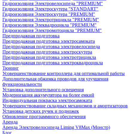
Гидроизоляция Электровелосипеда "PREMIUM"
Гидроизоляция Электроскутера "STANDART"
Гидроизоляция Электроскутера "PREMIUM"
Гидроизоляция Электротрицикла "PREMIUM"
Гидроизоляция Элеквадроцикла "PREMIUM"
Гидроизоляция Электромотоцикла "PREMIUM"
Предпродажная подготовка
Предпродажная подготовка электросамоката
Предпродажная подготовка электровелосипеда
Предпродажная подготовка электроскутера
Предпродажная подготовка электротрицикла
Предпродажная подготовка электроквадроцикла
Тюнинг
Усовершенствование контроллера для оптимальной работы
Дополнительная обжимка проводов для улучшения
функциональности
Установка дополнительного освещения
Модернизация аккумулятора на более емкий
Индивидуальная покраска электросамоката
Усовершенствование складных механизмов и амортизаторов
Установка детских ручек и подножек
Обновление программного обеспечения
Аренда
Аренда Электровелосипеда Liming V8Max (Монстр)
Блог