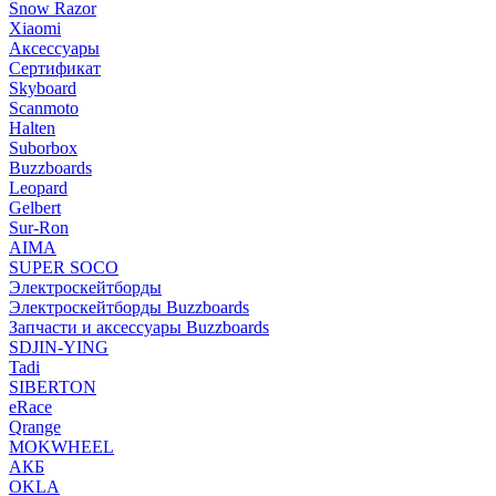
Snow Razor
Xiaomi
Аксессуары
Сертификат
Skyboard
Scanmoto
Halten
Suborbox
Buzzboards
Leopard
Gelbert
Sur-Ron
AIMA
SUPER SOCO
Электроскейтборды
Электроскейтборды Buzzboards
Запчасти и аксессуары Buzzboards
SDJIN-YING
Tadi
SIBERTON
eRace
Qrange
MOKWHEEL
АКБ
OKLA