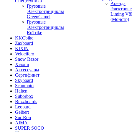
Спецтехника
Аренда
Грузовые
Электрове
Электротрициклы
Liming V
GreenCamel
(Монстр)
Грузовые
Электротрициклы
RuTrike
KKCbike
Zaxboard
KIXIN
Velocifero
Snow Razor
Xiaomi
Аксессуары
Сертификат
Skyboard
Scanmoto
Halten
Suborbox
Buzzboards
Leopard
Gelbert
Sur-Ron
AIMA
SUPER SOCO