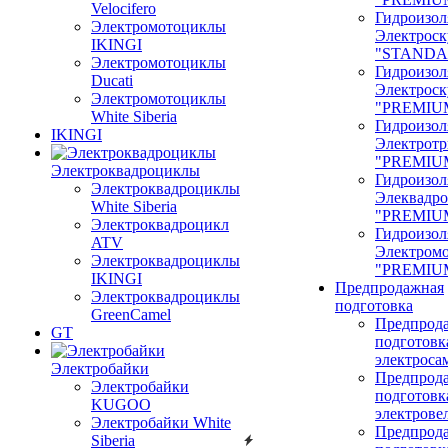
Velocifero
Гидроизол
Электромотоциклы
Электроск
IKINGI
"STANDA
Электромотоциклы
Гидроизол
Ducati
Электроск
Электромотоциклы
"PREMIU
White Siberia
Гидроизол
IKINGI
Электрот
"PREMIU
Электроквадроциклы
Гидроизол
Электроквадроциклы
Элеквадр
White Siberia
"PREMIU
Электроквадроцикл
Гидроизол
ATV
Электром
Электроквадроциклы
"PREMIU
IKINGI
Предпродажная
Электроквадроциклы
подготовка
GreenCamel
Предпрод
GT
подготовк
электроса
Электробайки
Предпрод
Электробайки
подготовк
KUGOO
электрове
Электробайки White
Предпрод
Siberia