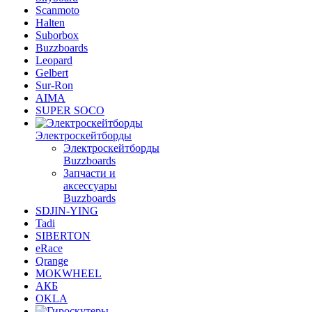
Scanmoto
Halten
Suborbox
Buzzboards
Leopard
Gelbert
Sur-Ron
AIMA
SUPER SOCO
Электроскейтборды
Электроскейтборды
Buzzboards
Запчасти и
аксессуары
Buzzboards
SDJIN-YING
Tadi
SIBERTON
eRace
Qrange
MOKWHEEL
АКБ
OKLA