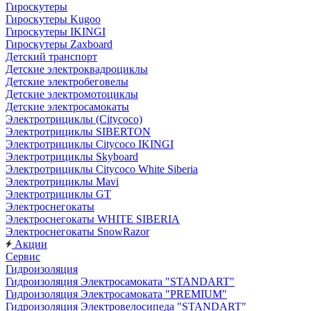
Гироскутеры
Гироскутеры Kugoo
Гироскутеры IKINGI
Гироскутеры Zaxboard
Детский транспорт
Детские электроквадроциклы
Детские электробеговелы
Детские электромотоциклы
Детские электросамокаты
Электротрициклы (Citycoco)
Электротрициклы SIBERTON
Электротрициклы Citycoco IKINGI
Электротрициклы Skyboard
Электротрициклы Citycoco White Siberia
Электротрициклы Mavi
Электротрициклы GT
Электроснегокаты
Электроснегокаты WHITE SIBERIA
Электроснегокаты SnowRazor
Акции
Сервис
Гидроизоляция
Гидроизоляция Электросамоката "STANDART"
Гидроизоляция Электросамоката "PREMIUM"
Гидроизоляция Электровелосипеда "STANDART"