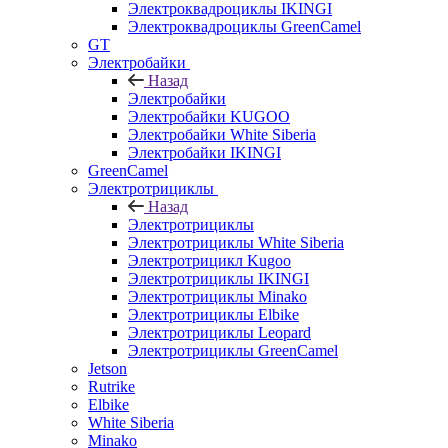
Электроквадроциклы IKINGI
Электроквадроциклы GreenCamel
GT
Электробайки
Назад
Электробайки
Электробайки KUGOO
Электробайки White Siberia
Электробайки IKINGI
GreenCamel
Электротрициклы
Назад
Электротрициклы
Электротрициклы White Siberia
Электротрицикл Kugoo
Электротрициклы IKINGI
Электротрициклы Minako
Электротрициклы Elbike
Электротрициклы Leopard
Электротрициклы GreenCamel
Jetson
Rutrike
Elbike
White Siberia
Minako