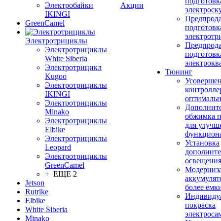
подготовк
Электробайки
Акции
электроск
IKINGI
Предпрод
GreenCamel
подготовк
электротр
Электротрициклы
Предпрод
Электротрициклы
подготовк
White Siberia
электрокв
Электротрицикл
Тюнинг
Kugoo
Усовершен
Электротрициклы
контролле
IKINGI
оптимальн
Электротрициклы
Дополнит
Minako
обжимка 
Электротрициклы
для улучш
Elbike
функцион
Электротрициклы
Установка
Leopard
дополните
Электротрициклы
освещени
GreenCamel
Модерниз
+ ЕЩЕ 2
аккумулят
Jetson
более емк
Rutrike
Индивиду
Elbike
покраска
White Siberia
электроса
Minako