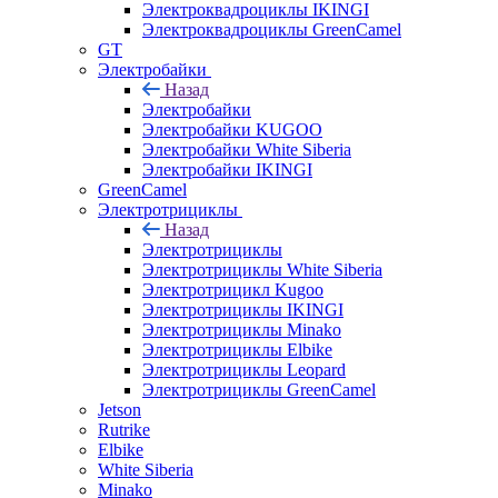
Электроквадроциклы IKINGI
Электроквадроциклы GreenCamel
GT
Электробайки
Назад
Электробайки
Электробайки KUGOO
Электробайки White Siberia
Электробайки IKINGI
GreenCamel
Электротрициклы
Назад
Электротрициклы
Электротрициклы White Siberia
Электротрицикл Kugoo
Электротрициклы IKINGI
Электротрициклы Minako
Электротрициклы Elbike
Электротрициклы Leopard
Электротрициклы GreenCamel
Jetson
Rutrike
Elbike
White Siberia
Minako