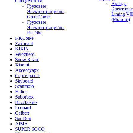
Спецтехника
Аренда
Грузовые
Электрове
Электротрициклы
Liming V
GreenCamel
(Монстр)
Грузовые
Электротрициклы
RuTrike
KKCbike
Zaxboard
KIXIN
Velocifero
Snow Razor
Xiaomi
Аксессуары
Сертификат
Skyboard
Scanmoto
Halten
Suborbox
Buzzboards
Leopard
Gelbert
Sur-Ron
AIMA
SUPER SOCO