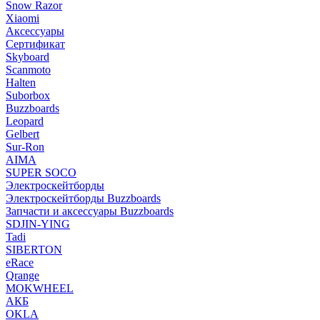
Snow Razor
Xiaomi
Аксессуары
Сертификат
Skyboard
Scanmoto
Halten
Suborbox
Buzzboards
Leopard
Gelbert
Sur-Ron
AIMA
SUPER SOCO
Электроскейтборды
Электроскейтборды Buzzboards
Запчасти и аксессуары Buzzboards
SDJIN-YING
Tadi
SIBERTON
eRace
Qrange
MOKWHEEL
АКБ
OKLA