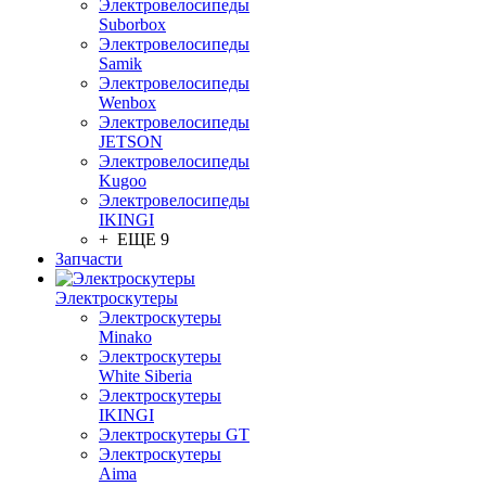
Электровелосипеды
Suborbox
Электровелосипеды
Samik
Электровелосипеды
Wenbox
Электровелосипеды
JETSON
Электровелосипеды
Kugoo
Электровелосипеды
IKINGI
+ ЕЩЕ 9
Запчасти
Электроскутеры
Электроскутеры
Minako
Электроскутеры
White Siberia
Электроскутеры
IKINGI
Электроскутеры GT
Электроскутеры
Aima