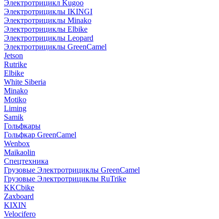
Электротрицикл Kugoo
Электротрициклы IKINGI
Электротрициклы Minako
Электротрициклы Elbike
Электротрициклы Leopard
Электротрициклы GreenCamel
Jetson
Rutrike
Elbike
White Siberia
Minako
Motiko
Liming
Samik
Гольфкары
Гольфкар GreenCamel
Wenbox
Maikaolin
Спецтехника
Грузовые Электротрициклы GreenCamel
Грузовые Электротрициклы RuTrike
KKCbike
Zaxboard
KIXIN
Velocifero