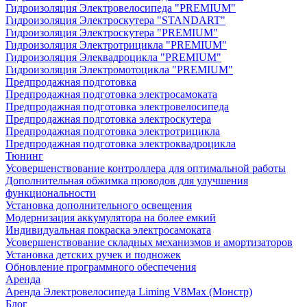
Гидроизоляция Электровелосипеда "PREMIUM"
Гидроизоляция Электроскутера "STANDART"
Гидроизоляция Электроскутера "PREMIUM"
Гидроизоляция Электротрицикла "PREMIUM"
Гидроизоляция Элеквадроцикла "PREMIUM"
Гидроизоляция Электромотоцикла "PREMIUM"
Предпродажная подготовка
Предпродажная подготовка электросамоката
Предпродажная подготовка электровелосипеда
Предпродажная подготовка электроскутера
Предпродажная подготовка электротрицикла
Предпродажная подготовка электроквадроцикла
Тюнинг
Усовершенствование контроллера для оптимальной работы
Дополнительная обжимка проводов для улучшения
функциональности
Установка дополнительного освещения
Модернизация аккумулятора на более емкий
Индивидуальная покраска электросамоката
Усовершенствование складных механизмов и амортизаторов
Установка детских ручек и подножек
Обновление программного обеспечения
Аренда
Аренда Электровелосипеда Liming V8Max (Монстр)
Блог