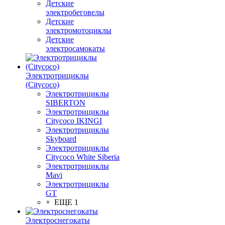
Детские
электробеговелы
Детские
электромотоциклы
Детские
электросамокаты
Электротрициклы
(Citycoco)
Электротрициклы
SIBERTON
Электротрициклы
Citycoco IKINGI
Электротрициклы
Skyboard
Электротрициклы
Citycoco White Siberia
Электротрициклы
Mavi
Электротрициклы
GT
+ ЕЩЕ 1
Электроснегокаты