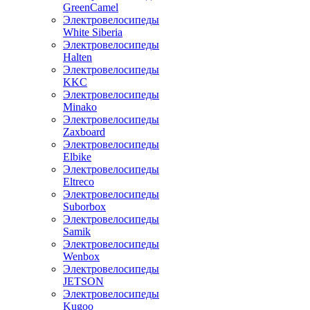
GreenCamel
Электровелосипеды
White Siberia
Электровелосипеды
Halten
Электровелосипеды
KKC
Электровелосипеды
Minako
Электровелосипеды
Zaxboard
Электровелосипеды
Elbike
Электровелосипеды
Eltreco
Электровелосипеды
Suborbox
Электровелосипеды
Samik
Электровелосипеды
Wenbox
Электровелосипеды
JETSON
Электровелосипеды
Kugoo