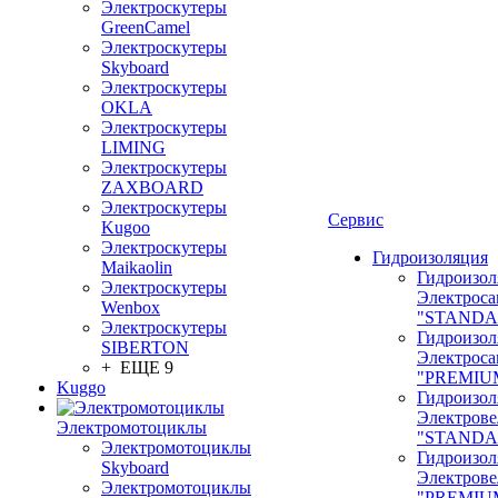
Электроскутеры
GreenCamel
Электроскутеры
Skyboard
Электроскутеры
OKLA
Электроскутеры
LIMING
Электроскутеры
ZAXBOARD
Электроскутеры
Сервис
Kugoo
Электроскутеры
Гидроизоляция
Maikaolin
Гидроизол
Электроскутеры
Электроса
Wenbox
"STANDA
Электроскутеры
Гидроизол
SIBERTON
Электроса
+ ЕЩЕ 9
"PREMIU
Kuggo
Гидроизол
Электрове
Электромотоциклы
"STANDA
Электромотоциклы
Гидроизол
Skyboard
Электрове
Электромотоциклы
"PREMIU