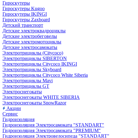
Гироскутеры
Гироскутеры Kugoo
Гироскутеры IKINGI
Гироскутеры Zaxboard
Детский транспорт
Детские электроквадроциклы
Детские электробеговелы
Детские электромотоциклы
Детские электросамокаты
Электротрициклы (Citycoco)
Электротрициклы SIBERTON
Электротрициклы Citycoco IKINGI
Электротрициклы Skyboard
Электротрициклы Citycoco White Siberia
Электротрициклы Mavi
Электротрициклы GT
Электроснегокаты
Электроснегокаты WHITE SIBERIA
Электроснегокаты SnowRazor
Акции
Сервис
Гидроизоляция
Гидроизоляция Электросамоката "STANDART"
Гидроизоляция Электросамоката "PREMIUM"
Гидроизоляция Электровелосипеда "STANDART"