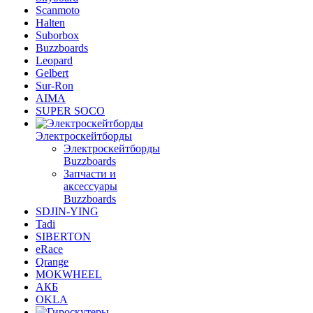
Scanmoto
Halten
Suborbox
Buzzboards
Leopard
Gelbert
Sur-Ron
AIMA
SUPER SOCO
Электроскейтборды
Электроскейтборды
Buzzboards
Запчасти и
аксессуары
Buzzboards
SDJIN-YING
Tadi
SIBERTON
eRace
Qrange
MOKWHEEL
АКБ
OKLA