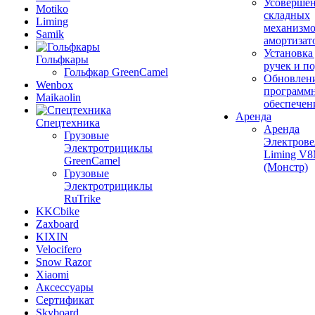
Усовершен
Motiko
складных
Liming
механизмо
Samik
амортизат
Установка
Гольфкары
ручек и п
Гольфкар GreenCamel
Обновлен
Wenbox
программ
Maikaolin
обеспечен
Аренда
Спецтехника
Аренда
Грузовые
Электрове
Электротрициклы
Liming V
GreenCamel
(Монстр)
Грузовые
Электротрициклы
RuTrike
KKCbike
Zaxboard
KIXIN
Velocifero
Snow Razor
Xiaomi
Аксессуары
Сертификат
Skyboard