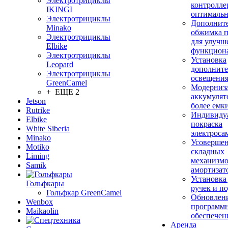
Электротрициклы
контролле
IKINGI
оптимальн
Электротрициклы
Дополнит
Minako
обжимка 
Электротрициклы
для улучш
Elbike
функцион
Электротрициклы
Установка
Leopard
дополните
Электротрициклы
освещени
GreenCamel
Модерниз
+ ЕЩЕ 2
аккумулят
Jetson
более емк
Rutrike
Индивиду
Elbike
покраска
White Siberia
электроса
Minako
Усовершен
Motiko
складных
Liming
механизмо
Samik
амортизат
Установка
Гольфкары
ручек и п
Гольфкар GreenCamel
Обновлен
Wenbox
программ
Maikaolin
обеспечен
Аренда