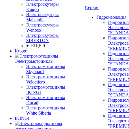
Электроскутеры
Сервис
Kugoo
Электроскутеры
Гидроизоляция
Maikaolin
Гидроизол
Электроскутеры
Электроса
Wenbox
"STANDA
Электроскутеры
Гидроизол
SIBERTON
Электроса
+ ЕЩЕ 9
"PREMIU
Kuggo
Гидроизол
Электрове
Электромотоциклы
"STANDA
Электромотоциклы
Гидроизол
Skyboard
Электрове
Электромотоциклы
"PREMIU
Velocifero
Гидроизол
Электромотоциклы
Электроск
IKINGI
"STANDA
Электромотоциклы
Гидроизол
Ducati
Электроск
Электромотоциклы
"PREMIU
White Siberia
Гидроизол
IKINGI
Электрот
"PREMIU
Электроквадроциклы