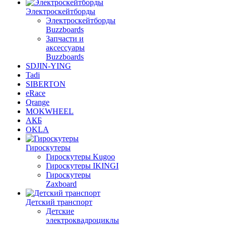
Электроскейтборды
Электроскейтборды
Buzzboards
Запчасти и
аксессуары
Buzzboards
SDJIN-YING
Tadi
SIBERTON
eRace
Qrange
MOKWHEEL
АКБ
OKLA
Гироскутеры
Гироскутеры Kugoo
Гироскутеры IKINGI
Гироскутеры
Zaxboard
Детский транспорт
Детские
электроквадроциклы