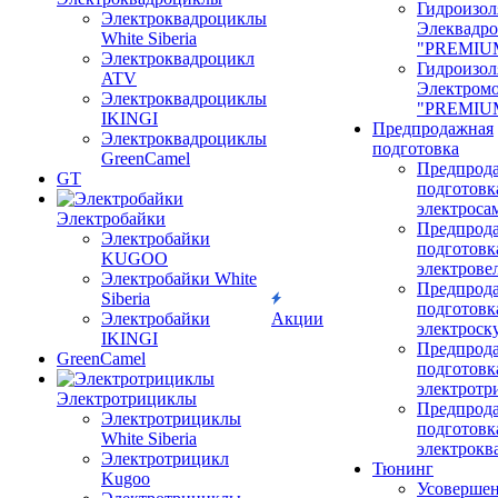
Гидроизол
Электроквадроциклы
Элеквадр
White Siberia
"PREMIU
Электроквадроцикл
Гидроизол
ATV
Электром
Электроквадроциклы
"PREMIU
IKINGI
Предпродажная
Электроквадроциклы
подготовка
GreenCamel
Предпрод
GT
подготовк
электроса
Электробайки
Предпрод
Электробайки
подготовк
KUGOO
электрове
Электробайки White
Предпрод
Siberia
подготовк
Электробайки
Акции
электроск
IKINGI
Предпрод
GreenCamel
подготовк
электротр
Электротрициклы
Предпрод
Электротрициклы
подготовк
White Siberia
электрокв
Электротрицикл
Тюнинг
Kugoo
Усовершен