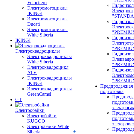
Velocifero
Гидроизол
Электромотоциклы
Электроск
IKINGI
"STANDA
Электромотоциклы
Гидроизол
Ducati
Электроск
Электромотоциклы
"PREMIU
White Siberia
Гидроизол
IKINGI
Электрот
"PREMIU
Электроквадроциклы
Гидроизол
Электроквадроциклы
Элеквадр
White Siberia
"PREMIU
Электроквадроцикл
Гидроизол
ATV
Электром
Электроквадроциклы
"PREMIU
IKINGI
Предпродажная
Электроквадроциклы
подготовка
GreenCamel
Предпрод
GT
подготовк
электроса
Электробайки
Предпрод
Электробайки
подготовк
KUGOO
электрове
Электробайки White
Предпрод
Siberia