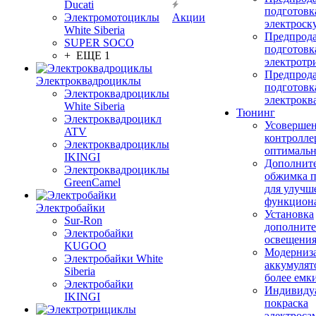
Ducati
подготовк
Электромотоциклы
Акции
электроск
White Siberia
Предпрод
SUPER SOCO
подготовк
+ ЕЩЕ 1
электротр
Предпрод
Электроквадроциклы
подготовк
Электроквадроциклы
электрокв
White Siberia
Тюнинг
Электроквадроцикл
Усовершен
ATV
контролле
Электроквадроциклы
оптимальн
IKINGI
Дополнит
Электроквадроциклы
обжимка 
GreenCamel
для улучш
функцион
Электробайки
Установка
Sur-Ron
дополните
Электробайки
освещени
KUGOO
Модерниз
Электробайки White
аккумулят
Siberia
более емк
Электробайки
Индивиду
IKINGI
покраска
электроса