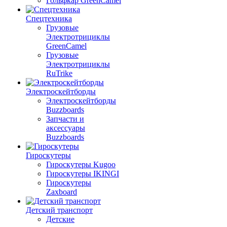
Гольфкар GreenCamel
Спецтехника
Грузовые
Электротрициклы
GreenCamel
Грузовые
Электротрициклы
RuTrike
Электроскейтборды
Электроскейтборды
Buzzboards
Запчасти и
аксессуары
Buzzboards
Гироскутеры
Гироскутеры Kugoo
Гироскутеры IKINGI
Гироскутеры
Zaxboard
Детский транспорт
Детские