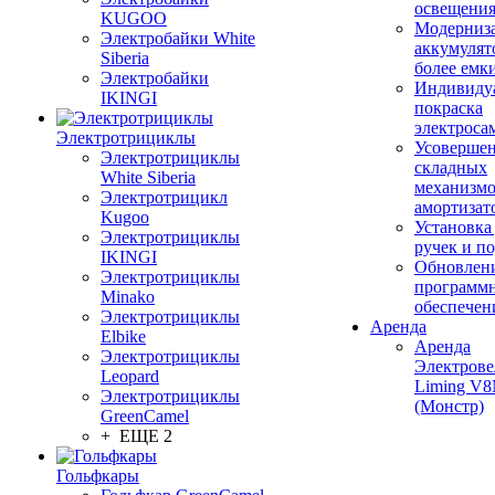
освещени
KUGOO
Модерниз
Электробайки White
аккумулят
Siberia
более емк
Электробайки
Индивиду
IKINGI
покраска
электроса
Электротрициклы
Усовершен
Электротрициклы
складных
White Siberia
механизмо
Электротрицикл
амортизат
Kugoo
Установка
Электротрициклы
ручек и п
IKINGI
Обновлен
Электротрициклы
программ
Minako
обеспечен
Электротрициклы
Аренда
Elbike
Аренда
Электротрициклы
Электрове
Leopard
Liming V
Электротрициклы
(Монстр)
GreenCamel
+ ЕЩЕ 2
Гольфкары