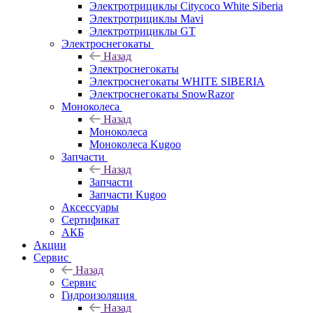
Электротрициклы Citycoco White Siberia
Электротрициклы Mavi
Электротрициклы GT
Электроснегокаты
Назад
Электроснегокаты
Электроснегокаты WHITE SIBERIA
Электроснегокаты SnowRazor
Моноколеса
Назад
Моноколеса
Моноколеса Kugoo
Запчасти
Назад
Запчасти
Запчасти Kugoo
Аксессуары
Сертификат
АКБ
Акции
Сервис
Назад
Сервис
Гидроизоляция
Назад