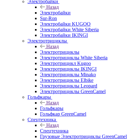
Электробайки
Назад
Электробайки
Sur-Ron
Электробайки KUGOO
Электробайки White Siberia
Электробайки IKINGI
Электротрициклы
Назад
Электротрициклы
Электротрициклы White Siberia
Электротрицикл Kugoo
Электротрициклы IKINGI
Электротрициклы Minako
Электротрициклы Elbike
Электротрициклы Leopard
Электротрициклы GreenCamel
Гольфкары
Назад
Гольфкары
Гольфкар GreenCamel
Спецтехника
Назад
Спецтехника
Грузовые Электротрициклы GreenCamel