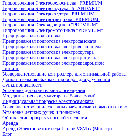
Гидроизоляция Электровелосипеда "PREMIUM"
Гидроизоляция Электроскутера "STANDART"
Гидроизоляция Электроскутера "PREMIUM"
Гидроизоляция Электротрицикла "PREMIUM"
Гидроизоляция Элеквадроцикла "PREMIUM"
Гидроизоляция Электромотоцикла "PREMIUM"
Предпродажная подготовка
Предпродажная подготовка электросамоката
Предпродажная подготовка электровелосипеда
Предпродажная подготовка электроскутера
Предпродажная подготовка электротрицикла
Предпродажная подготовка электроквадроцикла
Тюнинг
Усовершенствование контроллера для оптимальной работы
Дополнительная обжимка проводов для улучшения
функциональности
Установка дополнительного освещения
Модернизация аккумулятора на более емкий
Индивидуальная покраска электросамоката
Усовершенствование складных механизмов и амортизаторов
Установка детских ручек и подножек
Обновление программного обеспечения
Аренда
Аренда Электровелосипеда Liming V8Max (Монстр)
Блог