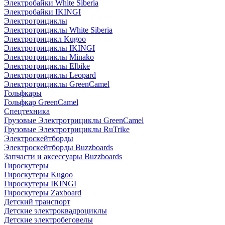
Электробайки White Siberia
Электробайки IKINGI
Электротрициклы
Электротрициклы White Siberia
Электротрицикл Kugoo
Электротрициклы IKINGI
Электротрициклы Minako
Электротрициклы Elbike
Электротрициклы Leopard
Электротрициклы GreenCamel
Гольфкары
Гольфкар GreenCamel
Спецтехника
Грузовые Электротрициклы GreenCamel
Грузовые Электротрициклы RuTrike
Электроскейтборды
Электроскейтборды Buzzboards
Запчасти и аксессуары Buzzboards
Гироскутеры
Гироскутеры Kugoo
Гироскутеры IKINGI
Гироскутеры Zaxboard
Детский транспорт
Детские электроквадроциклы
Детские электробеговелы