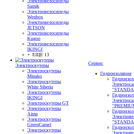
Электровелосипеды
Samik
Электровелосипеды
Wenbox
Электровелосипеды
JETSON
Электровелосипеды
Kugoo
Электровелосипеды
IKINGI
+ ЕЩЕ 13
Сервис
Электроскутеры
Электроскутеры
Гидроизоляция
Minako
Гидроизол
Электроскутеры
Электроса
White Siberia
"STANDA
Электроскутеры
Гидроизол
IKINGI
Электроса
Электроскутеры GT
"PREMIU
Электроскутеры
Гидроизол
Aima
Электрове
Электроскутеры
"STANDA
GreenCamel
Гидроизол
Электроскутеры
Электрове