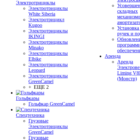
Электротрициклы
Усовершен
Электротрициклы
складных
White Siberia
механизмо
Электротрицикл
амортизат
Kugoo
Установка
Электротрициклы
ручек и п
IKINGI
Обновлен
Электротрициклы
программ
Minako
обеспечен
Электротрициклы
Аренда
Elbike
Аренда
Электротрициклы
Электрове
Leopard
Liming V
Электротрициклы
(Монстр)
GreenCamel
+ ЕЩЕ 2
Гольфкары
Гольфкар GreenCamel
Спецтехника
Грузовые
Электротрициклы
GreenCamel
Грузовые