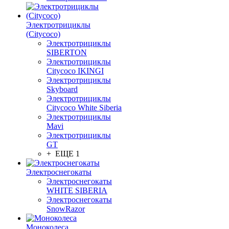
Электротрициклы
(Citycoco)
Электротрициклы
SIBERTON
Электротрициклы
Citycoco IKINGI
Электротрициклы
Skyboard
Электротрициклы
Citycoco White Siberia
Электротрициклы
Mavi
Электротрициклы
GT
+ ЕЩЕ 1
Электроснегокаты
Электроснегокаты
WHITE SIBERIA
Электроснегокаты
SnowRazor
Моноколеса