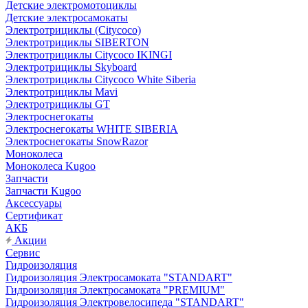
Детские электромотоциклы
Детские электросамокаты
Электротрициклы (Citycoco)
Электротрициклы SIBERTON
Электротрициклы Citycoco IKINGI
Электротрициклы Skyboard
Электротрициклы Citycoco White Siberia
Электротрициклы Mavi
Электротрициклы GT
Электроснегокаты
Электроснегокаты WHITE SIBERIA
Электроснегокаты SnowRazor
Моноколеса
Моноколеса Kugoo
Запчасти
Запчасти Kugoo
Аксессуары
Сертификат
АКБ
Акции
Сервис
Гидроизоляция
Гидроизоляция Электросамоката "STANDART"
Гидроизоляция Электросамоката "PREMIUM"
Гидроизоляция Электровелосипеда "STANDART"