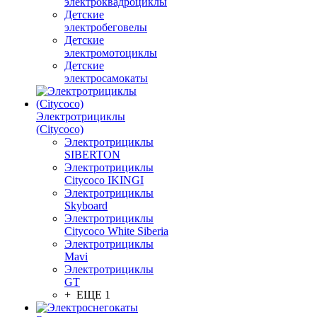
электроквадроциклы
Детские
электробеговелы
Детские
электромотоциклы
Детские
электросамокаты
Электротрициклы
(Citycoco)
Электротрициклы
SIBERTON
Электротрициклы
Citycoco IKINGI
Электротрициклы
Skyboard
Электротрициклы
Citycoco White Siberia
Электротрициклы
Mavi
Электротрициклы
GT
+ ЕЩЕ 1