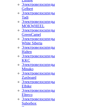
Liming
Электровелосипеды
Gelbert
Электровелосипеды
Tadi
Электровелосипеды
MOKWHEEL
Электровелосипеды
GreenCamel
Электровелосипеды
White Siberia
Электровелосипеды
Halten
Электровелосипеды
KKC
Электровелосипеды
Minako
Электровелосипеды
Zaxboard
Электровелосипеды
Elbike
Электровелосипеды
Eltreco
Электровелосипеды
Suborbox