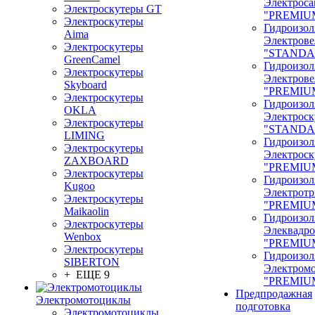
Электроса
Электроскутеры GT
"PREMIU
Электроскутеры
Гидроизол
Aima
Электрове
Электроскутеры
"STANDA
GreenCamel
Гидроизол
Электроскутеры
Электрове
Skyboard
"PREMIU
Электроскутеры
Гидроизол
OKLA
Электроск
Электроскутеры
"STANDA
LIMING
Гидроизол
Электроскутеры
Электроск
ZAXBOARD
"PREMIU
Электроскутеры
Гидроизол
Kugoo
Электрот
Электроскутеры
"PREMIU
Maikaolin
Гидроизол
Электроскутеры
Элеквадр
Wenbox
"PREMIU
Электроскутеры
Гидроизол
SIBERTON
Электром
+ ЕЩЕ 9
"PREMIU
Предпродажная
Электромотоциклы
подготовка
Электромотоциклы