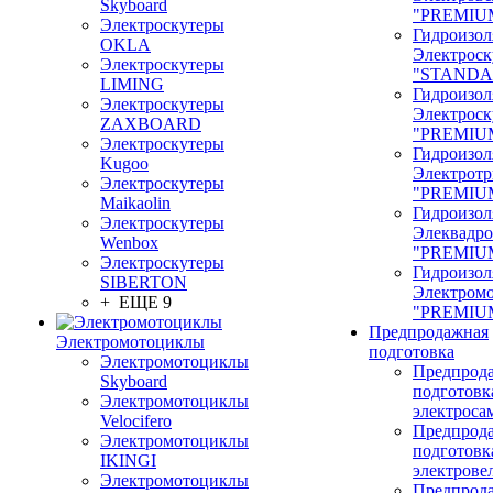
Skyboard
"PREMIU
Электроскутеры
Гидроизол
OKLA
Электроск
Электроскутеры
"STANDA
LIMING
Гидроизол
Электроскутеры
Электроск
ZAXBOARD
"PREMIU
Электроскутеры
Гидроизол
Kugoo
Электрот
Электроскутеры
"PREMIU
Maikaolin
Гидроизол
Электроскутеры
Элеквадр
Wenbox
"PREMIU
Электроскутеры
Гидроизол
SIBERTON
Электром
+ ЕЩЕ 9
"PREMIU
Предпродажная
Электромотоциклы
подготовка
Электромотоциклы
Предпрод
Skyboard
подготовк
Электромотоциклы
электроса
Velocifero
Предпрод
Электромотоциклы
подготовк
IKINGI
электрове
Электромотоциклы
Предпрод