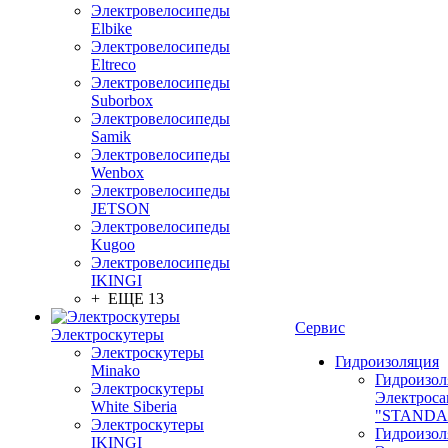
Электровелосипеды
Elbike
Электровелосипеды
Eltreco
Электровелосипеды
Suborbox
Электровелосипеды
Samik
Электровелосипеды
Wenbox
Электровелосипеды
JETSON
Электровелосипеды
Kugoo
Электровелосипеды
IKINGI
+ ЕЩЕ 13
Сервис
Электроскутеры
Электроскутеры
Гидроизоляция
Minako
Гидроизол
Электроскутеры
Электроса
White Siberia
"STANDA
Электроскутеры
Гидроизол
IKINGI