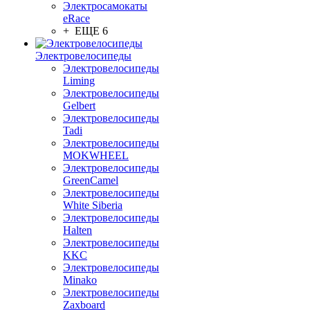
Электросамокаты
eRace
+ ЕЩЕ 6
Электровелосипеды
Электровелосипеды
Liming
Электровелосипеды
Gelbert
Электровелосипеды
Tadi
Электровелосипеды
MOKWHEEL
Электровелосипеды
GreenCamel
Электровелосипеды
White Siberia
Электровелосипеды
Halten
Электровелосипеды
KKC
Электровелосипеды
Minako
Электровелосипеды
Zaxboard