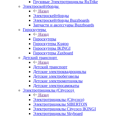
Грузовые Электротрициклы RuTrike
Электроскейтборды
Назад
Электроскейтборды
Электроскейтборды Buzzboards
Запчасти и аксессуары Buzzboards
Гироскутеры
Назад
Гироскутеры
Гироскутеры Kugoo
Гироскутеры IKINGI
Гироскутеры Zaxboard
Детский транспорт
Назад
Детский транспорт
Детские электроквадроциклы
Детские электробеговелы
Детские электромотоциклы
Детские электросамокаты
Электротрициклы (Citycoco)
Назад
Электротрициклы (Citycoco)
Электротрициклы SIBERTON
Электротрициклы Citycoco IKINGI
Электротрициклы Skyboard