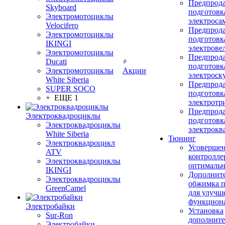
Предпрод
Skyboard
подготовк
Электромотоциклы
электроса
Velocifero
Предпрод
Электромотоциклы
подготовк
IKINGI
электрове
Электромотоциклы
Предпрод
Ducati
подготовк
Электромотоциклы
Акции
электроск
White Siberia
Предпрод
SUPER SOCO
подготовк
+ ЕЩЕ 1
электротр
Предпрод
Электроквадроциклы
подготовк
Электроквадроциклы
электрокв
White Siberia
Тюнинг
Электроквадроцикл
Усовершен
ATV
контролле
Электроквадроциклы
оптимальн
IKINGI
Дополнит
Электроквадроциклы
обжимка 
GreenCamel
для улучш
функцион
Электробайки
Установка
Sur-Ron
дополните
Электробайки