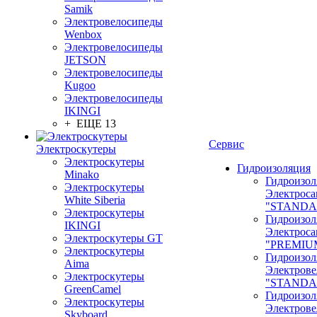
Samik
Электровелосипеды
Wenbox
Электровелосипеды
JETSON
Электровелосипеды
Kugoo
Электровелосипеды
IKINGI
+ ЕЩЕ 13
Сервис
Электроскутеры
Электроскутеры
Гидроизоляция
Minako
Гидроизол
Электроскутеры
Электроса
White Siberia
"STANDA
Электроскутеры
Гидроизол
IKINGI
Электроса
Электроскутеры GT
"PREMIU
Электроскутеры
Гидроизол
Aima
Электрове
Электроскутеры
"STANDA
GreenCamel
Гидроизол
Электроскутеры
Электрове
Skyboard