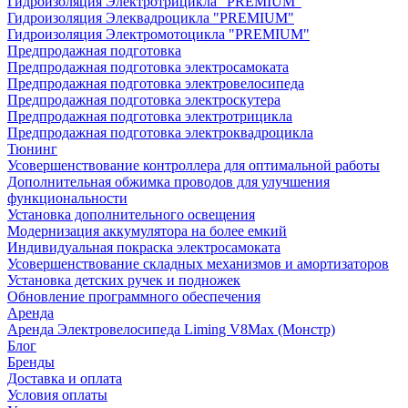
Гидроизоляция Электротрицикла "PREMIUM"
Гидроизоляция Элеквадроцикла "PREMIUM"
Гидроизоляция Электромотоцикла "PREMIUM"
Предпродажная подготовка
Предпродажная подготовка электросамоката
Предпродажная подготовка электровелосипеда
Предпродажная подготовка электроскутера
Предпродажная подготовка электротрицикла
Предпродажная подготовка электроквадроцикла
Тюнинг
Усовершенствование контроллера для оптимальной работы
Дополнительная обжимка проводов для улучшения
функциональности
Установка дополнительного освещения
Модернизация аккумулятора на более емкий
Индивидуальная покраска электросамоката
Усовершенствование складных механизмов и амортизаторов
Установка детских ручек и подножек
Обновление программного обеспечения
Аренда
Аренда Электровелосипеда Liming V8Max (Монстр)
Блог
Бренды
Доставка и оплата
Условия оплаты