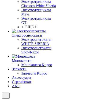
Электротрициклы
Citycoco White Siberia
Электротрициклы
Mavi
Электротрициклы
GT
+ ЕЩЕ 1
Электроснегокаты
Электроснегокаты
WHITE SIBERIA
Электроснегокаты
SnowRazor
Моноколеса
Моноколеса Kugoo
Запчасти
Запчасти Kugoo
Аксессуары
Сертификат
АКБ