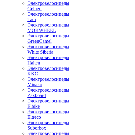
Электровелосипеды
Gelbert
Электровелосипеды
Tadi
Электровелосипеды
MOKWHEEL
Электровелосипеды
GreenCamel
Электровелосипеды
White Siberia
Электровелосипеды
Halten
Электровелосипеды
KKC
Электровелосипеды
Minako
Электровелосипеды
Zaxboard
Электровелосипеды
Elbike
Электровелосипеды
Eltreco
Электровелосипеды
Suborbox
Электровелосипеды