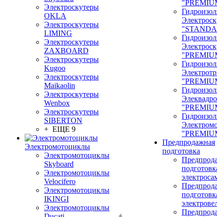
"PREMIU
Электроскутеры
Гидроизол
OKLA
Электроск
Электроскутеры
"STANDA
LIMING
Гидроизол
Электроскутеры
Электроск
ZAXBOARD
"PREMIU
Электроскутеры
Гидроизол
Kugoo
Электрот
Электроскутеры
"PREMIU
Maikaolin
Гидроизол
Электроскутеры
Элеквадр
Wenbox
"PREMIU
Электроскутеры
Гидроизол
SIBERTON
Электром
+ ЕЩЕ 9
"PREMIU
Предпродажная
Электромотоциклы
подготовка
Электромотоциклы
Предпрод
Skyboard
подготовк
Электромотоциклы
электроса
Velocifero
Предпрод
Электромотоциклы
подготовк
IKINGI
электрове
Электромотоциклы
Предпрод
Ducati