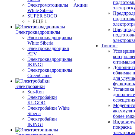
подготовк
Электромотоциклы
Акции
электроск
White Siberia
Предпрод
SUPER SOCO
подготовк
+ ЕЩЕ 1
электротр
Предпрод
Электроквадроциклы
подготовк
Электроквадроциклы
электрокв
White Siberia
Тюнинг
Электроквадроцикл
Усовершен
ATV
контролле
Электроквадроциклы
оптимальн
IKINGI
Дополнит
Электроквадроциклы
обжимка 
GreenCamel
для улучш
функцион
Электробайки
Установка
Sur-Ron
дополните
Электробайки
освещени
KUGOO
Модерниз
Электробайки White
аккумулят
Siberia
более емк
Электробайки
Индивиду
IKINGI
покраска
электроса