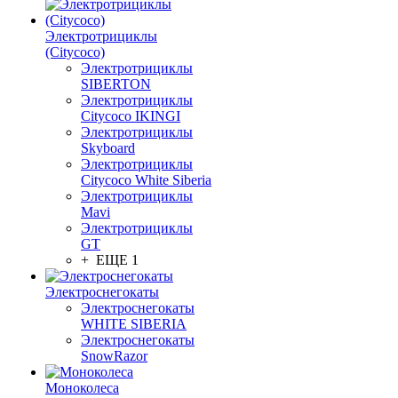
Электротрициклы
(Citycoco)
Электротрициклы
SIBERTON
Электротрициклы
Citycoco IKINGI
Электротрициклы
Skyboard
Электротрициклы
Citycoco White Siberia
Электротрициклы
Mavi
Электротрициклы
GT
+ ЕЩЕ 1
Электроснегокаты
Электроснегокаты
WHITE SIBERIA
Электроснегокаты
SnowRazor
Моноколеса