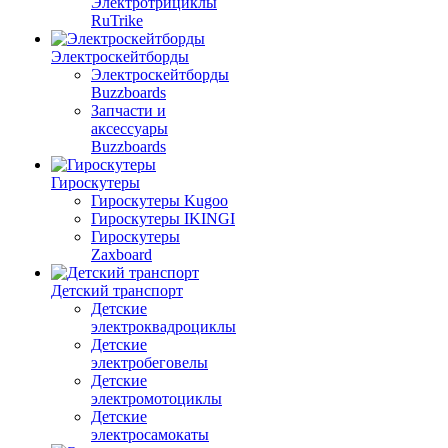
Электротрициклы
RuTrike
Электроскейтборды
Электроскейтборды
Buzzboards
Запчасти и
аксессуары
Buzzboards
Гироскутеры
Гироскутеры Kugoo
Гироскутеры IKINGI
Гироскутеры
Zaxboard
Детский транспорт
Детские
электроквадроциклы
Детские
электробеговелы
Детские
электромотоциклы
Детские
электросамокаты