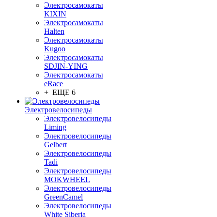
Электросамокаты
KIXIN
Электросамокаты
Halten
Электросамокаты
Kugoo
Электросамокаты
SDJIN-YING
Электросамокаты
eRace
+ ЕЩЕ 6
Электровелосипеды
Электровелосипеды
Liming
Электровелосипеды
Gelbert
Электровелосипеды
Tadi
Электровелосипеды
MOKWHEEL
Электровелосипеды
GreenCamel
Электровелосипеды
White Siberia