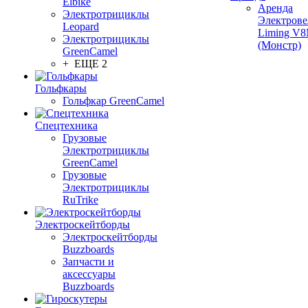
Elbike
Аренда
Электротрициклы
Электрове
Leopard
Liming V
Электротрициклы
(Монстр)
GreenCamel
+ ЕЩЕ 2
Гольфкары
Гольфкар GreenCamel
Спецтехника
Грузовые
Электротрициклы
GreenCamel
Грузовые
Электротрициклы
RuTrike
Электроскейтборды
Электроскейтборды
Buzzboards
Запчасти и
аксессуары
Buzzboards