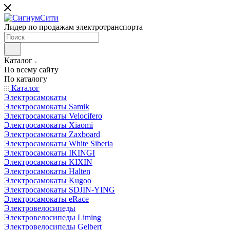
Лидер по продажам электротранспорта
Каталог
По всему сайту
По каталогу
Каталог
Электросамокаты
Электросамокаты Samik
Электросамокаты Velocifero
Электросамокаты Xiaomi
Электросамокаты Zaxboard
Электросамокаты White Siberia
Электросамокаты IKINGI
Электросамокаты KIXIN
Электросамокаты Halten
Электросамокаты Kugoo
Электросамокаты SDJIN-YING
Электросамокаты eRace
Электровелосипеды
Электровелосипеды Liming
Электровелосипеды Gelbert