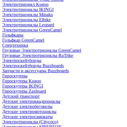
Электротрицикл Kugoo
Электротрициклы IKINGI
Электротрициклы Minako
Электротрициклы Elbike
Электротрициклы Leopard
Электротрициклы GreenCamel
Гольфкары
Гольфкар GreenCamel
Спецтехника
Грузовые Электротрициклы GreenCamel
Грузовые Электротрициклы RuTrike
Электроскейтборды
Электроскейтборды Buzzboards
Запчасти и аксессуары Buzzboards
Гироскутеры
Гироскутеры Kugoo
Гироскутеры IKINGI
Гироскутеры Zaxboard
Детский транспорт
Детские электроквадроциклы
Детские электробеговелы
Детские электромотоциклы
Детские электросамокаты
Электротрициклы (Citycoco)
Электротрициклы SIBERTON