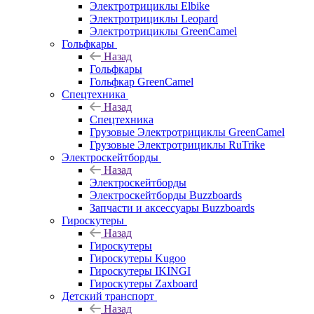
Электротрициклы Elbike
Электротрициклы Leopard
Электротрициклы GreenCamel
Гольфкары
Назад
Гольфкары
Гольфкар GreenCamel
Спецтехника
Назад
Спецтехника
Грузовые Электротрициклы GreenCamel
Грузовые Электротрициклы RuTrike
Электроскейтборды
Назад
Электроскейтборды
Электроскейтборды Buzzboards
Запчасти и аксессуары Buzzboards
Гироскутеры
Назад
Гироскутеры
Гироскутеры Kugoo
Гироскутеры IKINGI
Гироскутеры Zaxboard
Детский транспорт
Назад