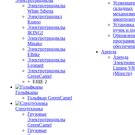
Электротрициклы
Усовершен
Электротрициклы
складных
White Siberia
механизмо
Электротрицикл
амортизат
Kugoo
Установка
Электротрициклы
ручек и п
IKINGI
Обновлен
Электротрициклы
программ
Minako
обеспечен
Электротрициклы
Аренда
Elbike
Аренда
Электротрициклы
Электрове
Leopard
Liming V
Электротрициклы
(Монстр)
GreenCamel
+ ЕЩЕ 2
Гольфкары
Гольфкар GreenCamel
Спецтехника
Грузовые
Электротрициклы
GreenCamel
Грузовые