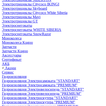
Электротрициклы Citycoco IKINGI
Электротрициклы Skyboard
Электротрициклы Citycoco White Siberia
Электротрициклы Mavi
Электротрициклы GT
Электроснегокаты
Электроснегокаты WHITE SIBERIA
Электроснегокаты SnowRazor
Моноколеса
Моноколеса Kugoo
Запчасти
Запчасти Kugoo
Аксессуары
Сертификат
АКБ
Акции
Сервис
Гидроизоляция
Гидроизоляция Электросамоката "STANDART"
Гидроизоляция Электросамоката "PREMIUM"
Гидроизоляция Электровелосипеда "STANDART"
Гидроизоляция Электровелосипеда "PREMIUM"
Гидроизоляция Электроскутера "STANDART"
Гидроизоляция Электроскутера "PREMIUM"