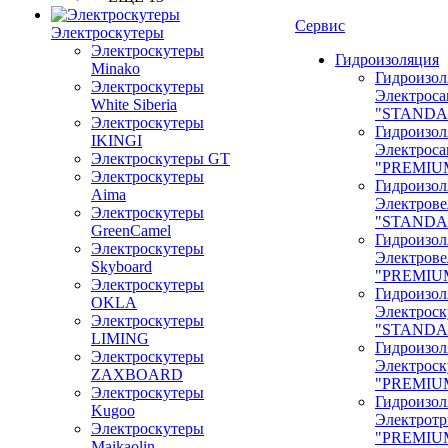
Сервис
Электроскутеры
Электроскутеры
Гидроизоляция
Minako
Гидроизол
Электроскутеры
Электроса
White Siberia
"STANDA
Электроскутеры
Гидроизол
IKINGI
Электроса
Электроскутеры GT
"PREMIU
Электроскутеры
Гидроизол
Aima
Электрове
Электроскутеры
"STANDA
GreenCamel
Гидроизол
Электроскутеры
Электрове
Skyboard
"PREMIU
Электроскутеры
Гидроизол
OKLA
Электроск
Электроскутеры
"STANDA
LIMING
Гидроизол
Электроскутеры
Электроск
ZAXBOARD
"PREMIU
Электроскутеры
Гидроизол
Kugoo
Электрот
Электроскутеры
"PREMIU
Maikaolin