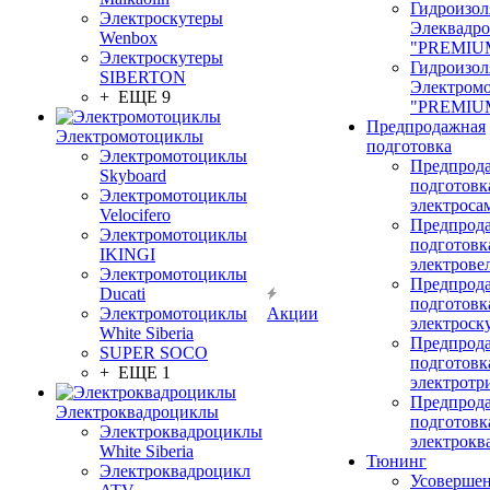
Гидроизол
Электроскутеры
Элеквадр
Wenbox
"PREMIU
Электроскутеры
Гидроизол
SIBERTON
Электром
+ ЕЩЕ 9
"PREMIU
Предпродажная
Электромотоциклы
подготовка
Электромотоциклы
Предпрод
Skyboard
подготовк
Электромотоциклы
электроса
Velocifero
Предпрод
Электромотоциклы
подготовк
IKINGI
электрове
Электромотоциклы
Предпрод
Ducati
подготовк
Электромотоциклы
Акции
электроск
White Siberia
Предпрод
SUPER SOCO
подготовк
+ ЕЩЕ 1
электротр
Предпрод
Электроквадроциклы
подготовк
Электроквадроциклы
электрокв
White Siberia
Тюнинг
Электроквадроцикл
Усовершен