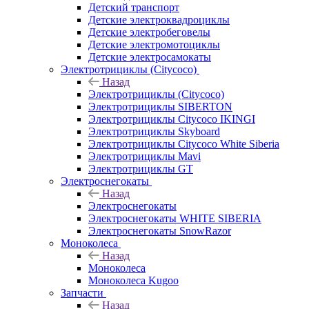
Детский транспорт
Детские электроквадроциклы
Детские электробеговелы
Детские электромотоциклы
Детские электросамокаты
Электротрициклы (Citycoco)
Назад
Электротрициклы (Citycoco)
Электротрициклы SIBERTON
Электротрициклы Citycoco IKINGI
Электротрициклы Skyboard
Электротрициклы Citycoco White Siberia
Электротрициклы Mavi
Электротрициклы GT
Электроснегокаты
Назад
Электроснегокаты
Электроснегокаты WHITE SIBERIA
Электроснегокаты SnowRazor
Моноколеса
Назад
Моноколеса
Моноколеса Kugoo
Запчасти
Назад