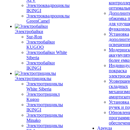
ATV
контролле
Электроквадроциклы
оптимальн
IKINGI
Дополнит
Электроквадроциклы
обжимка 
GreenCamel
для улучш
функцион
Электробайки
Установка
Sur-Ron
дополните
Электробайки
освещени
KUGOO
Модерниз
Электробайки White
аккумулят
Siberia
более емк
Электробайки
Индивиду
IKINGI
покраска
электроса
Электротрициклы
Усовершен
Электротрициклы
складных
White Siberia
механизмо
Электротрицикл
амортизат
Kugoo
Установка
Электротрициклы
ручек и п
IKINGI
Обновлен
Электротрициклы
программ
Minako
обеспечен
Электротрициклы
Аренда