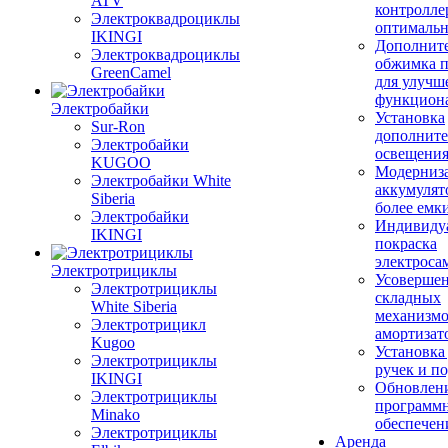
ATV
контролле
Электроквадроциклы
оптимальн
IKINGI
Дополнит
Электроквадроциклы
обжимка 
GreenCamel
для улучш
функцион
Электробайки
Установка
Sur-Ron
дополните
Электробайки
освещени
KUGOO
Модерниз
Электробайки White
аккумулят
Siberia
более емк
Электробайки
Индивиду
IKINGI
покраска
электроса
Электротрициклы
Усовершен
Электротрициклы
складных
White Siberia
механизмо
Электротрицикл
амортизат
Kugoo
Установка
Электротрициклы
ручек и п
IKINGI
Обновлен
Электротрициклы
программ
Minako
обеспечен
Электротрициклы
Аренда