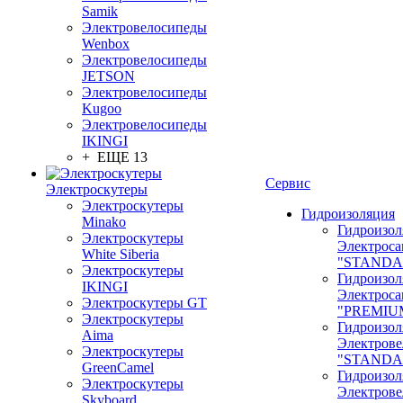
Samik
Электровелосипеды
Wenbox
Электровелосипеды
JETSON
Электровелосипеды
Kugoo
Электровелосипеды
IKINGI
+ ЕЩЕ 13
Сервис
Электроскутеры
Электроскутеры
Гидроизоляция
Minako
Гидроизол
Электроскутеры
Электроса
White Siberia
"STANDA
Электроскутеры
Гидроизол
IKINGI
Электроса
Электроскутеры GT
"PREMIU
Электроскутеры
Гидроизол
Aima
Электрове
Электроскутеры
"STANDA
GreenCamel
Гидроизол
Электроскутеры
Электрове
Skyboard