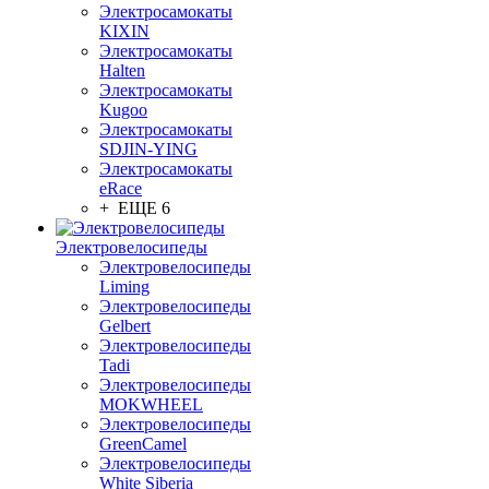
Электросамокаты
KIXIN
Электросамокаты
Halten
Электросамокаты
Kugoo
Электросамокаты
SDJIN-YING
Электросамокаты
eRace
+ ЕЩЕ 6
Электровелосипеды
Электровелосипеды
Liming
Электровелосипеды
Gelbert
Электровелосипеды
Tadi
Электровелосипеды
MOKWHEEL
Электровелосипеды
GreenCamel
Электровелосипеды
White Siberia