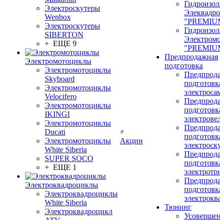
Гидроизол
Электроскутеры
Элеквадр
Wenbox
"PREMIU
Электроскутеры
Гидроизол
SIBERTON
Электром
+ ЕЩЕ 9
"PREMIU
Предпродажная
Электромотоциклы
подготовка
Электромотоциклы
Предпрод
Skyboard
подготовк
Электромотоциклы
электроса
Velocifero
Предпрод
Электромотоциклы
подготовк
IKINGI
электрове
Электромотоциклы
Предпрод
Ducati
подготовк
Электромотоциклы
Акции
электроск
White Siberia
Предпрод
SUPER SOCO
подготовк
+ ЕЩЕ 1
электротр
Предпрод
Электроквадроциклы
подготовк
Электроквадроциклы
электрокв
White Siberia
Тюнинг
Электроквадроцикл
Усовершен