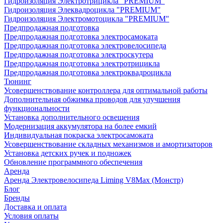
Гидроизоляция Электротрицикла "PREMIUM"
Гидроизоляция Элеквадроцикла "PREMIUM"
Гидроизоляция Электромотоцикла "PREMIUM"
Предпродажная подготовка
Предпродажная подготовка электросамоката
Предпродажная подготовка электровелосипеда
Предпродажная подготовка электроскутера
Предпродажная подготовка электротрицикла
Предпродажная подготовка электроквадроцикла
Тюнинг
Усовершенствование контроллера для оптимальной работы
Дополнительная обжимка проводов для улучшения
функциональности
Установка дополнительного освещения
Модернизация аккумулятора на более емкий
Индивидуальная покраска электросамоката
Усовершенствование складных механизмов и амортизаторов
Установка детских ручек и подножек
Обновление программного обеспечения
Аренда
Аренда Электровелосипеда Liming V8Max (Монстр)
Блог
Бренды
Доставка и оплата
Условия оплаты