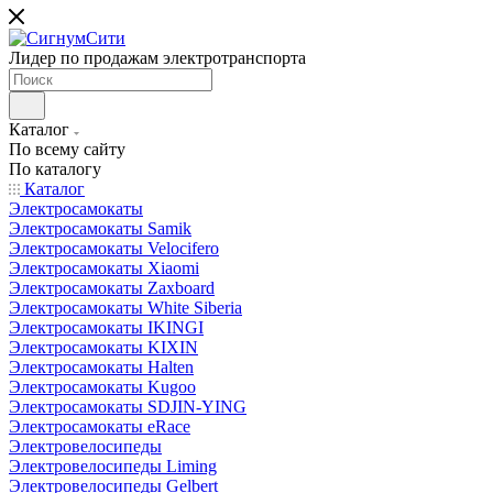
Лидер по продажам электротранспорта
Каталог
По всему сайту
По каталогу
Каталог
Электросамокаты
Электросамокаты Samik
Электросамокаты Velocifero
Электросамокаты Xiaomi
Электросамокаты Zaxboard
Электросамокаты White Siberia
Электросамокаты IKINGI
Электросамокаты KIXIN
Электросамокаты Halten
Электросамокаты Kugoo
Электросамокаты SDJIN-YING
Электросамокаты eRace
Электровелосипеды
Электровелосипеды Liming
Электровелосипеды Gelbert