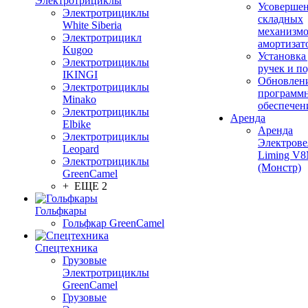
Электротрициклы
Усовершен
Электротрициклы
складных
White Siberia
механизмо
Электротрицикл
амортизат
Kugoo
Установка
Электротрициклы
ручек и п
IKINGI
Обновлен
Электротрициклы
программ
Minako
обеспечен
Электротрициклы
Аренда
Elbike
Аренда
Электротрициклы
Электрове
Leopard
Liming V
Электротрициклы
(Монстр)
GreenCamel
+ ЕЩЕ 2
Гольфкары
Гольфкар GreenCamel
Спецтехника
Грузовые
Электротрициклы
GreenCamel
Грузовые