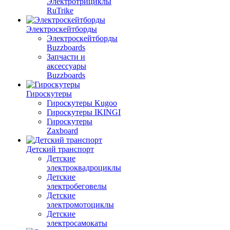
Электротрициклы
RuTrike
Электроскейтборды
Электроскейтборды
Buzzboards
Запчасти и
аксессуары
Buzzboards
Гироскутеры
Гироскутеры Kugoo
Гироскутеры IKINGI
Гироскутеры
Zaxboard
Детский транспорт
Детские
электроквадроциклы
Детские
электробеговелы
Детские
электромотоциклы
Детские
электросамокаты