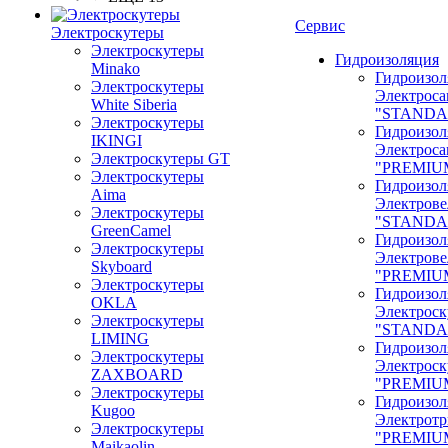
Сервис
Электроскутеры
Электроскутеры
Гидроизоляция
Minako
Гидроизол
Электроскутеры
Электроса
White Siberia
"STANDA
Электроскутеры
Гидроизол
IKINGI
Электроса
Электроскутеры GT
"PREMIU
Электроскутеры
Гидроизол
Aima
Электрове
Электроскутеры
"STANDA
GreenCamel
Гидроизол
Электроскутеры
Электрове
Skyboard
"PREMIU
Электроскутеры
Гидроизол
OKLA
Электроск
Электроскутеры
"STANDA
LIMING
Гидроизол
Электроскутеры
Электроск
ZAXBOARD
"PREMIU
Электроскутеры
Гидроизол
Kugoo
Электрот
Электроскутеры
"PREMIU
Maikaolin