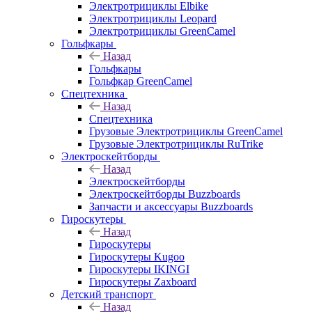
Электротрициклы Elbike
Электротрициклы Leopard
Электротрициклы GreenCamel
Гольфкары
Назад
Гольфкары
Гольфкар GreenCamel
Спецтехника
Назад
Спецтехника
Грузовые Электротрициклы GreenCamel
Грузовые Электротрициклы RuTrike
Электроскейтборды
Назад
Электроскейтборды
Электроскейтборды Buzzboards
Запчасти и аксессуары Buzzboards
Гироскутеры
Назад
Гироскутеры
Гироскутеры Kugoo
Гироскутеры IKINGI
Гироскутеры Zaxboard
Детский транспорт
Назад