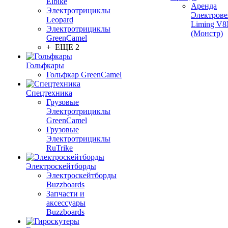
Elbike
Аренда
Электротрициклы
Электрове
Leopard
Liming V
Электротрициклы
(Монстр)
GreenCamel
+ ЕЩЕ 2
Гольфкары
Гольфкар GreenCamel
Спецтехника
Грузовые
Электротрициклы
GreenCamel
Грузовые
Электротрициклы
RuTrike
Электроскейтборды
Электроскейтборды
Buzzboards
Запчасти и
аксессуары
Buzzboards