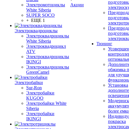
подготовк
Электромотоциклы
Акции
электроск
White Siberia
Предпрод
SUPER SOCO
подготовк
+ ЕЩЕ 1
электротр
Предпрод
Электроквадроциклы
подготовк
Электроквадроциклы
электрокв
White Siberia
Тюнинг
Электроквадроцикл
Усовершен
ATV
контролле
Электроквадроциклы
оптимальн
IKINGI
Дополнит
Электроквадроциклы
обжимка 
GreenCamel
для улучш
функцион
Электробайки
Установка
Sur-Ron
дополните
Электробайки
освещени
KUGOO
Модерниз
Электробайки White
аккумулят
Siberia
более емк
Электробайки
Индивиду
IKINGI
покраска
электроса