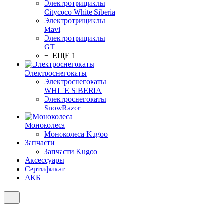
Электротрициклы
Citycoco White Siberia
Электротрициклы
Mavi
Электротрициклы
GT
+ ЕЩЕ 1
Электроснегокаты
Электроснегокаты
WHITE SIBERIA
Электроснегокаты
SnowRazor
Моноколеса
Моноколеса Kugoo
Запчасти
Запчасти Kugoo
Аксессуары
Сертификат
АКБ