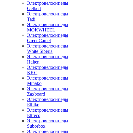
Электровелосипеды
Gelbert
Электровелосипеды
Tadi
Электровелосипеды
MOKWHEEL
Электровелосипеды
GreenCamel
Электровелосипеды
White Siberia
Электровелосипеды
Halten
Электровелосипеды
KKC
Электровелосипеды
Minako
Электровелосипеды
Zaxboard
Электровелосипеды
Elbike
Электровелосипеды
Eltreco
Электровелосипеды
Suborbox
Электровелосипеды