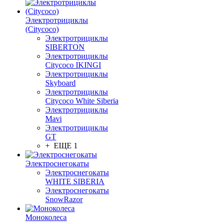
Электротрициклы
(Citycoco)
Электротрициклы
SIBERTON
Электротрициклы
Citycoco IKINGI
Электротрициклы
Skyboard
Электротрициклы
Citycoco White Siberia
Электротрициклы
Mavi
Электротрициклы
GT
+ ЕЩЕ 1
Электроснегокаты
Электроснегокаты
WHITE SIBERIA
Электроснегокаты
SnowRazor
Моноколеса