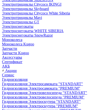
Электротрициклы Citycoco IKINGI
Электротрициклы Skyboard
Электротрициклы Citycoco White Siberia
Электротрициклы Mavi
Электротрициклы GT
Электроснегокаты
Электроснегокаты WHITE SIBERIA
Электроснегокаты SnowRazor
Моноколеса
Моноколеса Kugoo
Запчасти
Запчасти Kugoo
Аксессуары
Сертификат
АКБ
Акции
Сервис
Гидроизоляция
Гидроизоляция Электросамоката "STANDART"
Гидроизоляция Электросамоката "PREMIUM"
Гидроизоляция Электровелосипеда "STANDART"
Гидроизоляция Электровелосипеда "PREMIUM"
Гидроизоляция Электроскутера "STANDART"
Гидроизоляция Электроскутера "PREMIUM"