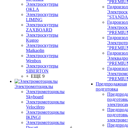
"PREMIU
Электроскутеры
Гидроизол
OKLA
Электроск
Электроскутеры
"STANDA
LIMING
Гидроизол
Электроскутеры
Электроск
ZAXBOARD
"PREMIU
Электроскутеры
Гидроизол
Kugoo
Электрот
Электроскутеры
"PREMIU
Maikaolin
Гидроизол
Электроскутеры
Элеквадр
Wenbox
"PREMIU
Электроскутеры
Гидроизол
SIBERTON
Электром
+ ЕЩЕ 9
"PREMIU
Предпродажная
Электромотоциклы
подготовка
Электромотоциклы
Предпрод
Skyboard
подготовк
Электромотоциклы
электроса
Velocifero
Предпрод
Электромотоциклы
подготовк
IKINGI
электрове
Электромотоциклы
Предпрод
Ducati