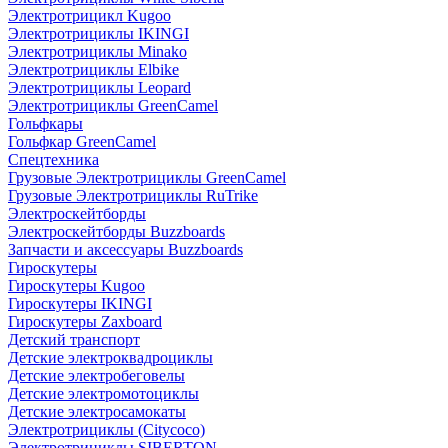
Электротрицикл Kugoo
Электротрициклы IKINGI
Электротрициклы Minako
Электротрициклы Elbike
Электротрициклы Leopard
Электротрициклы GreenCamel
Гольфкары
Гольфкар GreenCamel
Спецтехника
Грузовые Электротрициклы GreenCamel
Грузовые Электротрициклы RuTrike
Электроскейтборды
Электроскейтборды Buzzboards
Запчасти и аксессуары Buzzboards
Гироскутеры
Гироскутеры Kugoo
Гироскутеры IKINGI
Гироскутеры Zaxboard
Детский транспорт
Детские электроквадроциклы
Детские электробеговелы
Детские электромотоциклы
Детские электросамокаты
Электротрициклы (Citycoco)
Электротрициклы SIBERTON