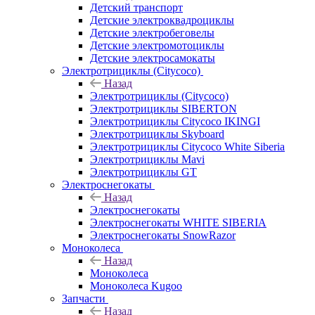
Детский транспорт
Детские электроквадроциклы
Детские электробеговелы
Детские электромотоциклы
Детские электросамокаты
Электротрициклы (Citycoco)
Назад
Электротрициклы (Citycoco)
Электротрициклы SIBERTON
Электротрициклы Citycoco IKINGI
Электротрициклы Skyboard
Электротрициклы Citycoco White Siberia
Электротрициклы Mavi
Электротрициклы GT
Электроснегокаты
Назад
Электроснегокаты
Электроснегокаты WHITE SIBERIA
Электроснегокаты SnowRazor
Моноколеса
Назад
Моноколеса
Моноколеса Kugoo
Запчасти
Назад