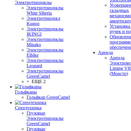
Электротрициклы
Усовершен
Электротрициклы
складных
White Siberia
механизмо
Электротрицикл
амортизат
Kugoo
Установка
Электротрициклы
ручек и п
IKINGI
Обновлен
Электротрициклы
программ
Minako
обеспечен
Электротрициклы
Аренда
Elbike
Аренда
Электротрициклы
Электрове
Leopard
Liming V
Электротрициклы
(Монстр)
GreenCamel
+ ЕЩЕ 2
Гольфкары
Гольфкар GreenCamel
Спецтехника
Грузовые
Электротрициклы
GreenCamel
Грузовые