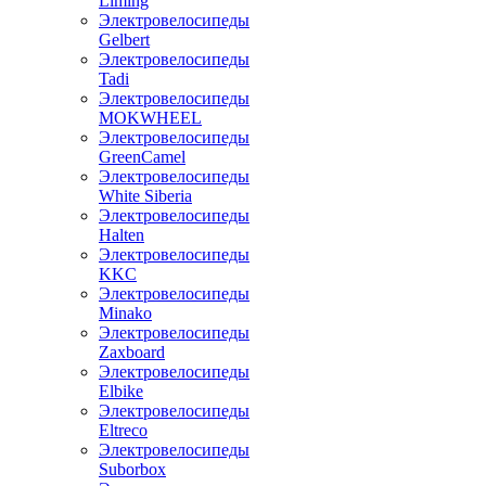
Liming
Электровелосипеды
Gelbert
Электровелосипеды
Tadi
Электровелосипеды
MOKWHEEL
Электровелосипеды
GreenCamel
Электровелосипеды
White Siberia
Электровелосипеды
Halten
Электровелосипеды
KKC
Электровелосипеды
Minako
Электровелосипеды
Zaxboard
Электровелосипеды
Elbike
Электровелосипеды
Eltreco
Электровелосипеды
Suborbox