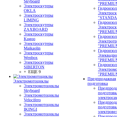
Skyboard
"PREMIU
Электроскутеры
Гидроизол
OKLA
Электроск
Электроскутеры
"STANDA
LIMING
Гидроизол
Электроскутеры
Электроск
ZAXBOARD
"PREMIU
Электроскутеры
Гидроизол
Kugoo
Электрот
Электроскутеры
"PREMIU
Maikaolin
Гидроизол
Электроскутеры
Элеквадр
Wenbox
"PREMIU
Электроскутеры
Гидроизол
SIBERTON
Электром
+ ЕЩЕ 9
"PREMIU
Предпродажная
Электромотоциклы
подготовка
Электромотоциклы
Предпрод
Skyboard
подготовк
Электромотоциклы
электроса
Velocifero
Предпрод
Электромотоциклы
подготовк
IKINGI
электрове
Электромотоциклы
Предпрод