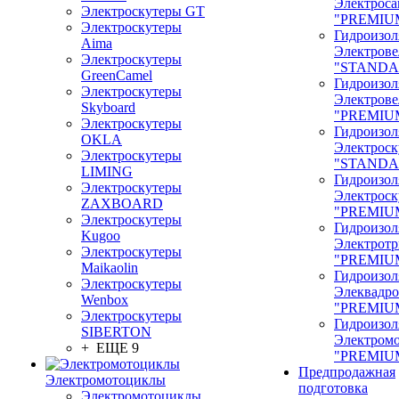
Электроса
Электроскутеры GT
"PREMIU
Электроскутеры
Гидроизол
Aima
Электрове
Электроскутеры
"STANDA
GreenCamel
Гидроизол
Электроскутеры
Электрове
Skyboard
"PREMIU
Электроскутеры
Гидроизол
OKLA
Электроск
Электроскутеры
"STANDA
LIMING
Гидроизол
Электроскутеры
Электроск
ZAXBOARD
"PREMIU
Электроскутеры
Гидроизол
Kugoo
Электрот
Электроскутеры
"PREMIU
Maikaolin
Гидроизол
Электроскутеры
Элеквадр
Wenbox
"PREMIU
Электроскутеры
Гидроизол
SIBERTON
Электром
+ ЕЩЕ 9
"PREMIU
Предпродажная
Электромотоциклы
подготовка
Электромотоциклы