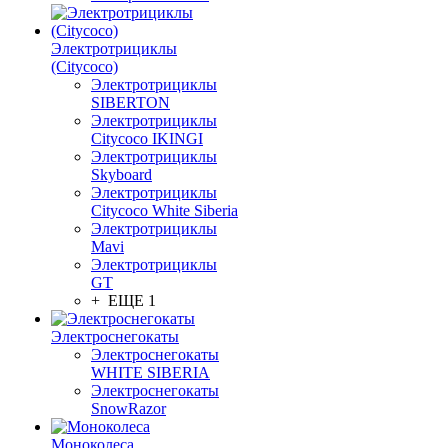
Электротрициклы
(Citycoco)
Электротрициклы
SIBERTON
Электротрициклы
Citycoco IKINGI
Электротрициклы
Skyboard
Электротрициклы
Citycoco White Siberia
Электротрициклы
Mavi
Электротрициклы
GT
+ ЕЩЕ 1
Электроснегокаты
Электроснегокаты
WHITE SIBERIA
Электроснегокаты
SnowRazor
Моноколеса