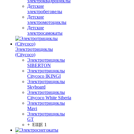
электроквадроциклы
Детские
электробеговелы
Детские
электромотоциклы
Детские
электросамокаты
Электротрициклы
(Citycoco)
Электротрициклы
SIBERTON
Электротрициклы
Citycoco IKINGI
Электротрициклы
Skyboard
Электротрициклы
Citycoco White Siberia
Электротрициклы
Mavi
Электротрициклы
GT
+ ЕЩЕ 1