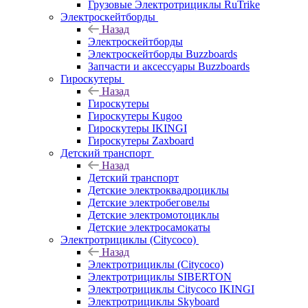
Грузовые Электротрициклы RuTrike
Электроскейтборды
Назад
Электроскейтборды
Электроскейтборды Buzzboards
Запчасти и аксессуары Buzzboards
Гироскутеры
Назад
Гироскутеры
Гироскутеры Kugoo
Гироскутеры IKINGI
Гироскутеры Zaxboard
Детский транспорт
Назад
Детский транспорт
Детские электроквадроциклы
Детские электробеговелы
Детские электромотоциклы
Детские электросамокаты
Электротрициклы (Citycoco)
Назад
Электротрициклы (Citycoco)
Электротрициклы SIBERTON
Электротрициклы Citycoco IKINGI
Электротрициклы Skyboard