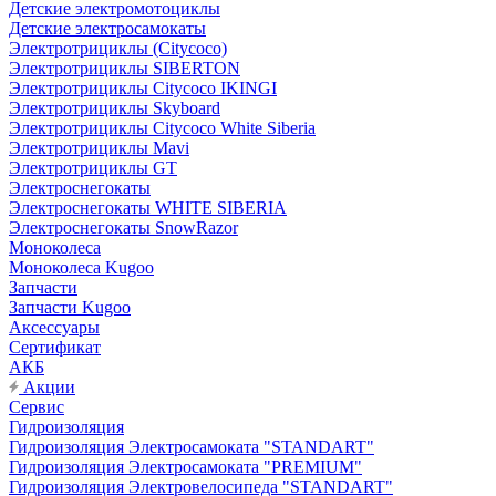
Детские электромотоциклы
Детские электросамокаты
Электротрициклы (Citycoco)
Электротрициклы SIBERTON
Электротрициклы Citycoco IKINGI
Электротрициклы Skyboard
Электротрициклы Citycoco White Siberia
Электротрициклы Mavi
Электротрициклы GT
Электроснегокаты
Электроснегокаты WHITE SIBERIA
Электроснегокаты SnowRazor
Моноколеса
Моноколеса Kugoo
Запчасти
Запчасти Kugoo
Аксессуары
Сертификат
АКБ
Акции
Сервис
Гидроизоляция
Гидроизоляция Электросамоката "STANDART"
Гидроизоляция Электросамоката "PREMIUM"
Гидроизоляция Электровелосипеда "STANDART"