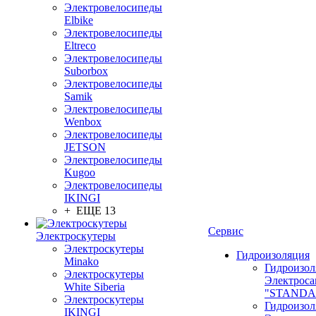
Электровелосипеды
Elbike
Электровелосипеды
Eltreco
Электровелосипеды
Suborbox
Электровелосипеды
Samik
Электровелосипеды
Wenbox
Электровелосипеды
JETSON
Электровелосипеды
Kugoo
Электровелосипеды
IKINGI
+ ЕЩЕ 13
Сервис
Электроскутеры
Электроскутеры
Гидроизоляция
Minako
Гидроизол
Электроскутеры
Электроса
White Siberia
"STANDA
Электроскутеры
Гидроизол
IKINGI