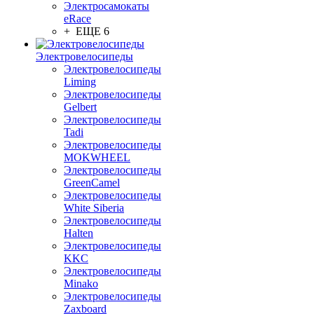
Электросамокаты
eRace
+ ЕЩЕ 6
Электровелосипеды
Электровелосипеды
Liming
Электровелосипеды
Gelbert
Электровелосипеды
Tadi
Электровелосипеды
MOKWHEEL
Электровелосипеды
GreenCamel
Электровелосипеды
White Siberia
Электровелосипеды
Halten
Электровелосипеды
KKC
Электровелосипеды
Minako
Электровелосипеды
Zaxboard