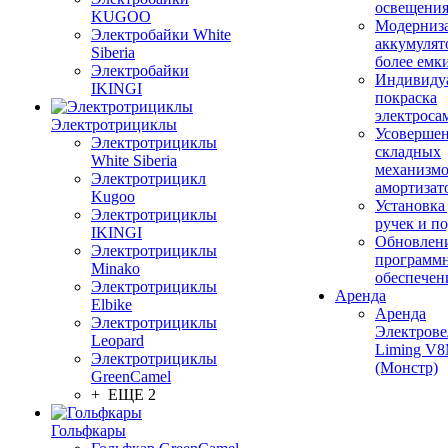
освещени
KUGOO
Модерниз
Электробайки White
аккумулят
Siberia
более емк
Электробайки
Индивиду
IKINGI
покраска
электроса
Электротрициклы
Усовершен
Электротрициклы
складных
White Siberia
механизмо
Электротрицикл
амортизат
Kugoo
Установка
Электротрициклы
ручек и п
IKINGI
Обновлен
Электротрициклы
программ
Minako
обеспечен
Электротрициклы
Аренда
Elbike
Аренда
Электротрициклы
Электрове
Leopard
Liming V
Электротрициклы
(Монстр)
GreenCamel
+ ЕЩЕ 2
Гольфкары