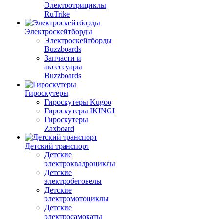
Электротрициклы
RuTrike
Электроскейтборды
Электроскейтборды
Buzzboards
Запчасти и
аксессуары
Buzzboards
Гироскутеры
Гироскутеры Kugoo
Гироскутеры IKINGI
Гироскутеры
Zaxboard
Детский транспорт
Детские
электроквадроциклы
Детские
электробеговелы
Детские
электромотоциклы
Детские
электросамокаты