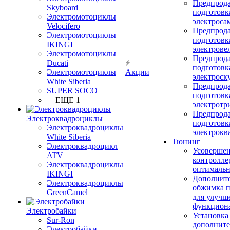
Предпрод
Skyboard
подготовк
Электромотоциклы
электроса
Velocifero
Предпрод
Электромотоциклы
подготовк
IKINGI
электрове
Электромотоциклы
Предпрод
Ducati
подготовк
Электромотоциклы
Акции
электроск
White Siberia
Предпрод
SUPER SOCO
подготовк
+ ЕЩЕ 1
электротр
Предпрод
Электроквадроциклы
подготовк
Электроквадроциклы
электрокв
White Siberia
Тюнинг
Электроквадроцикл
Усовершен
ATV
контролле
Электроквадроциклы
оптимальн
IKINGI
Дополнит
Электроквадроциклы
обжимка 
GreenCamel
для улучш
функцион
Электробайки
Установка
Sur-Ron
дополните
Электробайки