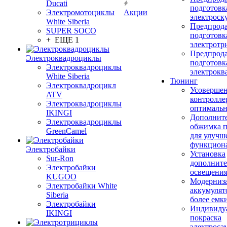
Ducati
подготовк
Электромотоциклы
Акции
электроск
White Siberia
Предпрод
SUPER SOCO
подготовк
+ ЕЩЕ 1
электротр
Предпрод
Электроквадроциклы
подготовк
Электроквадроциклы
электрокв
White Siberia
Тюнинг
Электроквадроцикл
Усовершен
ATV
контролле
Электроквадроциклы
оптимальн
IKINGI
Дополнит
Электроквадроциклы
обжимка 
GreenCamel
для улучш
функцион
Электробайки
Установка
Sur-Ron
дополните
Электробайки
освещени
KUGOO
Модерниз
Электробайки White
аккумулят
Siberia
более емк
Электробайки
Индивиду
IKINGI
покраска
электроса