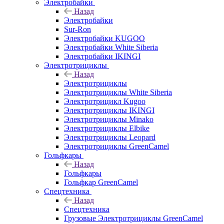
Электробайки
Назад
Электробайки
Sur-Ron
Электробайки KUGOO
Электробайки White Siberia
Электробайки IKINGI
Электротрициклы
Назад
Электротрициклы
Электротрициклы White Siberia
Электротрицикл Kugoo
Электротрициклы IKINGI
Электротрициклы Minako
Электротрициклы Elbike
Электротрициклы Leopard
Электротрициклы GreenCamel
Гольфкары
Назад
Гольфкары
Гольфкар GreenCamel
Спецтехника
Назад
Спецтехника
Грузовые Электротрициклы GreenCamel