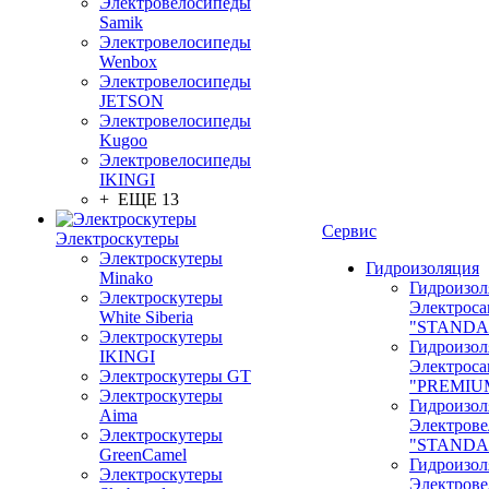
Электровелосипеды
Samik
Электровелосипеды
Wenbox
Электровелосипеды
JETSON
Электровелосипеды
Kugoo
Электровелосипеды
IKINGI
+ ЕЩЕ 13
Сервис
Электроскутеры
Электроскутеры
Гидроизоляция
Minako
Гидроизол
Электроскутеры
Электроса
White Siberia
"STANDA
Электроскутеры
Гидроизол
IKINGI
Электроса
Электроскутеры GT
"PREMIU
Электроскутеры
Гидроизол
Aima
Электрове
Электроскутеры
"STANDA
GreenCamel
Гидроизол
Электроскутеры
Электрове