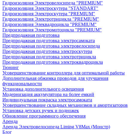
Гидроизоляция Электровелосипеда "PREMIUM"
Гидроизоляция Электроскутера "STANDART"
Гидроизоляция Электроскутера "PREMIUM"
Гидроизоляция Электротрицикла "PREMIUM"
Гидроизоляция Элеквадроцикла "PREMIUM"
Гидроизоляция Электромотоцикла "PREMIUM"
Предпродажная подготовка
Предпродажная подготовка электросамоката
Предпродажная подготовка электровелосипеда
Предпродажная подготовка электроскутера
Предпродажная подготовка электротрицикла
Предпродажная подготовка электроквадроцикла
Тюнинг
Усовершенствование контроллера для оптимальной работы
Дополнительная обжимка проводов для улучшения
функциональности
Установка дополнительного освещения
Модернизация аккумулятора на более емкий
Индивидуальная покраска электросамоката
Усовершенствование складных механизмов и амортизаторов
Установка детских ручек и подножек
Обновление программного обеспечения
Аренда
Аренда Электровелосипеда Liming V8Max (Монстр)
Блог