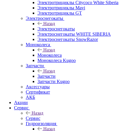
Электротрициклы Citycoco White Siberia
Электротрициклы Mavi
Электротрициклы GT
Электроснегокаты
Назад
Электроснегокаты
Электроснегокаты WHITE SIBERIA
Электроснегокаты SnowRazor
Моноколеса
Назад
Моноколеса
Моноколеса Kugoo
Запчасти
Назад
Запчасти
Запчасти Kugoo
Аксессуары
Сертификат
АКБ
Акции
Сервис
Назад
Сервис
Гидроизоляция
Назад