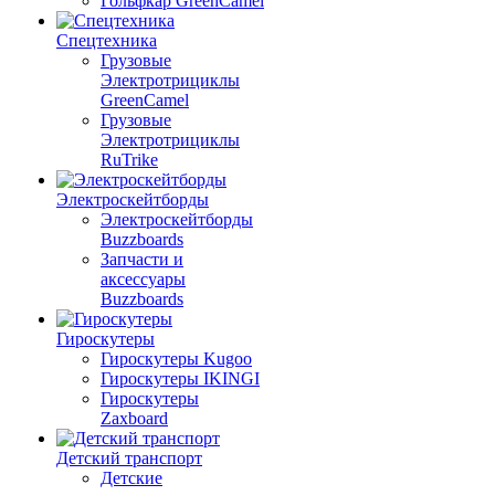
Гольфкар GreenCamel
Спецтехника
Грузовые
Электротрициклы
GreenCamel
Грузовые
Электротрициклы
RuTrike
Электроскейтборды
Электроскейтборды
Buzzboards
Запчасти и
аксессуары
Buzzboards
Гироскутеры
Гироскутеры Kugoo
Гироскутеры IKINGI
Гироскутеры
Zaxboard
Детский транспорт
Детские