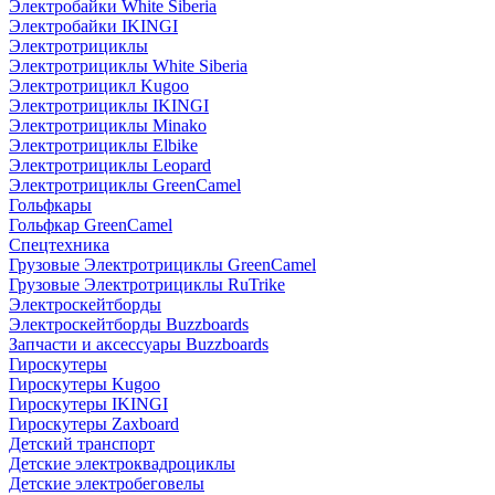
Электробайки White Siberia
Электробайки IKINGI
Электротрициклы
Электротрициклы White Siberia
Электротрицикл Kugoo
Электротрициклы IKINGI
Электротрициклы Minako
Электротрициклы Elbike
Электротрициклы Leopard
Электротрициклы GreenCamel
Гольфкары
Гольфкар GreenCamel
Спецтехника
Грузовые Электротрициклы GreenCamel
Грузовые Электротрициклы RuTrike
Электроскейтборды
Электроскейтборды Buzzboards
Запчасти и аксессуары Buzzboards
Гироскутеры
Гироскутеры Kugoo
Гироскутеры IKINGI
Гироскутеры Zaxboard
Детский транспорт
Детские электроквадроциклы
Детские электробеговелы