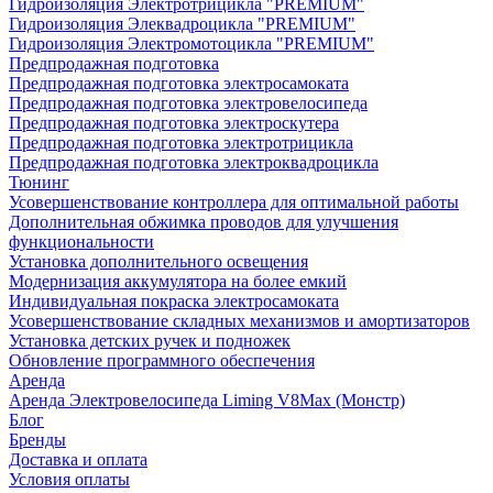
Гидроизоляция Электротрицикла "PREMIUM"
Гидроизоляция Элеквадроцикла "PREMIUM"
Гидроизоляция Электромотоцикла "PREMIUM"
Предпродажная подготовка
Предпродажная подготовка электросамоката
Предпродажная подготовка электровелосипеда
Предпродажная подготовка электроскутера
Предпродажная подготовка электротрицикла
Предпродажная подготовка электроквадроцикла
Тюнинг
Усовершенствование контроллера для оптимальной работы
Дополнительная обжимка проводов для улучшения
функциональности
Установка дополнительного освещения
Модернизация аккумулятора на более емкий
Индивидуальная покраска электросамоката
Усовершенствование складных механизмов и амортизаторов
Установка детских ручек и подножек
Обновление программного обеспечения
Аренда
Аренда Электровелосипеда Liming V8Max (Монстр)
Блог
Бренды
Доставка и оплата
Условия оплаты