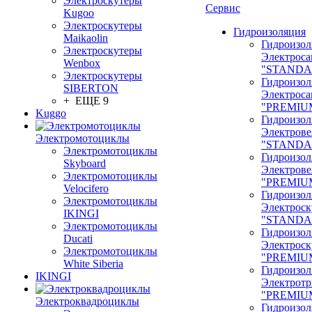
Электроскутеры
Сервис
Kugoo
Электроскутеры
Гидроизоляция
Maikaolin
Гидроизол
Электроскутеры
Электроса
Wenbox
"STANDA
Электроскутеры
Гидроизол
SIBERTON
Электроса
+ ЕЩЕ 9
"PREMIU
Kuggo
Гидроизол
Электрове
Электромотоциклы
"STANDA
Электромотоциклы
Гидроизол
Skyboard
Электрове
Электромотоциклы
"PREMIU
Velocifero
Гидроизол
Электромотоциклы
Электроск
IKINGI
"STANDA
Электромотоциклы
Гидроизол
Ducati
Электроск
Электромотоциклы
"PREMIU
White Siberia
Гидроизол
IKINGI
Электрот
"PREMIU
Электроквадроциклы
Гидроизол