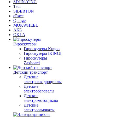
SDJIN-YING
Tadi
SIBERTON
eRace
Qrange
MOKWHEEL
АКБ
OKLA
Гироскутеры
Гироскутеры Kugoo
Гироскутеры IKINGI
Гироскутеры
Zaxboard
Детский транспорт
Детские
электроквадроциклы
Детские
электробеговелы
Детские
электромотоциклы
Детские
электросамокаты