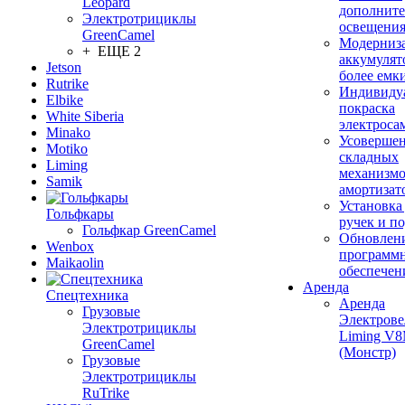
Leopard
дополните
Электротрициклы
освещени
GreenCamel
Модерниз
+ ЕЩЕ 2
аккумулят
Jetson
более емк
Rutrike
Индивиду
Elbike
покраска
White Siberia
электроса
Minako
Усовершен
Motiko
складных
Liming
механизмо
Samik
амортизат
Установка
Гольфкары
ручек и п
Гольфкар GreenCamel
Обновлен
Wenbox
программ
Maikaolin
обеспечен
Аренда
Спецтехника
Аренда
Грузовые
Электрове
Электротрициклы
Liming V
GreenCamel
(Монстр)
Грузовые
Электротрициклы
RuTrike