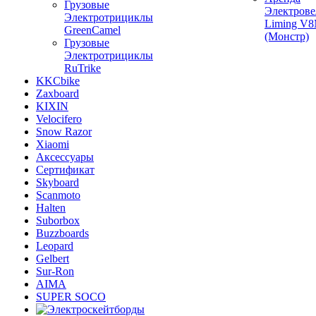
Грузовые
Электрове
Электротрициклы
Liming V
GreenCamel
(Монстр)
Грузовые
Электротрициклы
RuTrike
KKCbike
Zaxboard
KIXIN
Velocifero
Snow Razor
Xiaomi
Аксессуары
Сертификат
Skyboard
Scanmoto
Halten
Suborbox
Buzzboards
Leopard
Gelbert
Sur-Ron
AIMA
SUPER SOCO