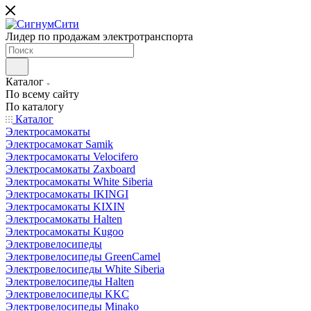
Лидер по продажам электротранспорта
Каталог
По всему сайту
По каталогу
Каталог
Электросамокаты
Электросамокат Samik
Электросамокаты Velocifero
Электросамокаты Zaxboard
Электросамокаты White Siberia
Электросамокаты IKINGI
Электросамокаты KIXIN
Электросамокаты Halten
Электросамокаты Kugoo
Электровелосипеды
Электровелосипеды GreenCamel
Электровелосипеды White Siberia
Электровелосипеды Halten
Электровелосипеды KKC
Электровелосипеды Minako