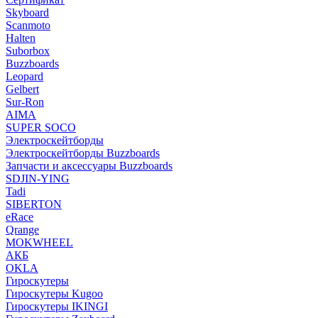
Skyboard
Scanmoto
Halten
Suborbox
Buzzboards
Leopard
Gelbert
Sur-Ron
AIMA
SUPER SOCO
Электроскейтборды
Электроскейтборды Buzzboards
Запчасти и аксессуары Buzzboards
SDJIN-YING
Tadi
SIBERTON
eRace
Qrange
MOKWHEEL
АКБ
OKLA
Гироскутеры
Гироскутеры Kugoo
Гироскутеры IKINGI