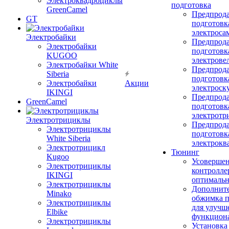
Электроквадроциклы
подготовка
GreenCamel
Предпрод
GT
подготовк
электроса
Электробайки
Предпрод
Электробайки
подготовк
KUGOO
электрове
Электробайки White
Предпрод
Siberia
подготовк
Электробайки
Акции
электроск
IKINGI
Предпрод
GreenCamel
подготовк
электротр
Электротрициклы
Предпрод
Электротрициклы
подготовк
White Siberia
электрокв
Электротрицикл
Тюнинг
Kugoo
Усовершен
Электротрициклы
контролле
IKINGI
оптимальн
Электротрициклы
Дополнит
Minako
обжимка 
Электротрициклы
для улучш
Elbike
функцион
Электротрициклы
Установка