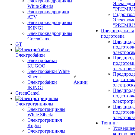
Электроквадроциклы
Элеквадр
White Siberia
"PREMIU
Электроквадроцикл
Гидроизол
ATV
Электром
Электроквадроциклы
"PREMIU
IKINGI
Предпродажная
Электроквадроциклы
подготовка
GreenCamel
Предпрод
GT
подготовк
электроса
Электробайки
Предпрод
Электробайки
подготовк
KUGOO
электрове
Электробайки White
Предпрод
Siberia
подготовк
Электробайки
Акции
электроск
IKINGI
Предпрод
GreenCamel
подготовк
электротр
Электротрициклы
Предпрод
Электротрициклы
подготовк
White Siberia
электрокв
Электротрицикл
Тюнинг
Kugoo
Усовершен
Электротрициклы
контролле