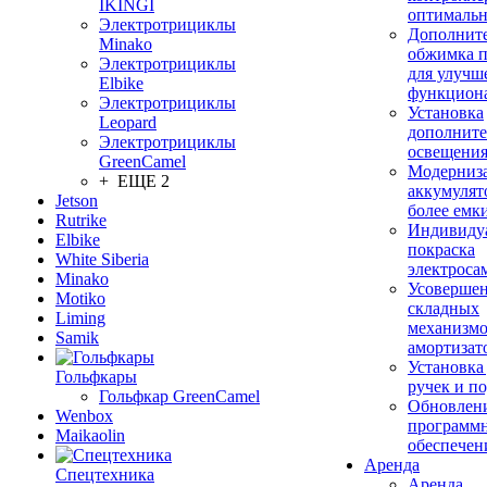
IKINGI
оптимальн
Электротрициклы
Дополнит
Minako
обжимка 
Электротрициклы
для улучш
Elbike
функцион
Электротрициклы
Установка
Leopard
дополните
Электротрициклы
освещени
GreenCamel
Модерниз
+ ЕЩЕ 2
аккумулят
Jetson
более емк
Rutrike
Индивиду
Elbike
покраска
White Siberia
электроса
Minako
Усовершен
Motiko
складных
Liming
механизмо
Samik
амортизат
Установка
Гольфкары
ручек и п
Гольфкар GreenCamel
Обновлен
Wenbox
программ
Maikaolin
обеспечен
Аренда
Спецтехника
Аренда