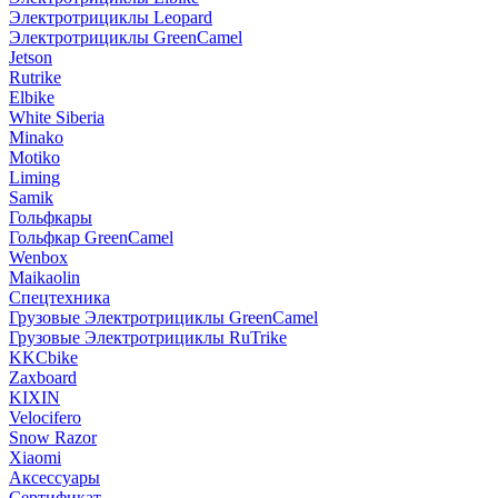
Электротрициклы Leopard
Электротрициклы GreenCamel
Jetson
Rutrike
Elbike
White Siberia
Minako
Motiko
Liming
Samik
Гольфкары
Гольфкар GreenCamel
Wenbox
Maikaolin
Спецтехника
Грузовые Электротрициклы GreenCamel
Грузовые Электротрициклы RuTrike
KKCbike
Zaxboard
KIXIN
Velocifero
Snow Razor
Xiaomi
Аксессуары
Сертификат