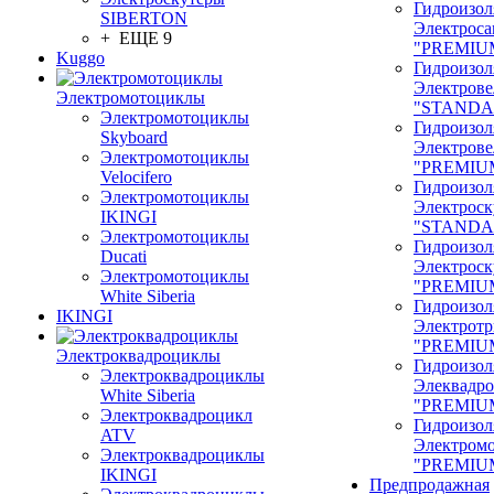
Гидроизол
SIBERTON
Электроса
+ ЕЩЕ 9
"PREMIU
Kuggo
Гидроизол
Электрове
Электромотоциклы
"STANDA
Электромотоциклы
Гидроизол
Skyboard
Электрове
Электромотоциклы
"PREMIU
Velocifero
Гидроизол
Электромотоциклы
Электроск
IKINGI
"STANDA
Электромотоциклы
Гидроизол
Ducati
Электроск
Электромотоциклы
"PREMIU
White Siberia
Гидроизол
IKINGI
Электрот
"PREMIU
Электроквадроциклы
Гидроизол
Электроквадроциклы
Элеквадр
White Siberia
"PREMIU
Электроквадроцикл
Гидроизол
ATV
Электром
Электроквадроциклы
"PREMIU
IKINGI
Предпродажная