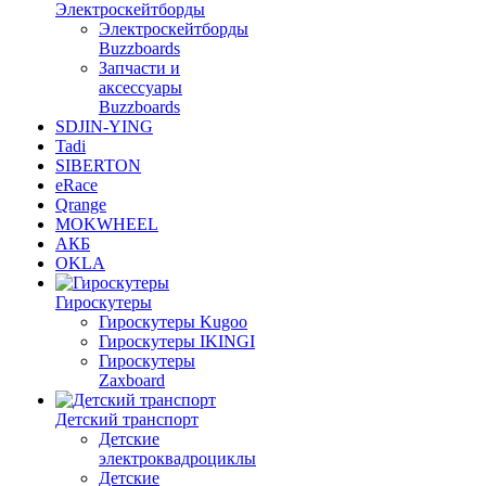
Электроскейтборды
Электроскейтборды
Buzzboards
Запчасти и
аксессуары
Buzzboards
SDJIN-YING
Tadi
SIBERTON
eRace
Qrange
MOKWHEEL
АКБ
OKLA
Гироскутеры
Гироскутеры Kugoo
Гироскутеры IKINGI
Гироскутеры
Zaxboard
Детский транспорт
Детские
электроквадроциклы
Детские