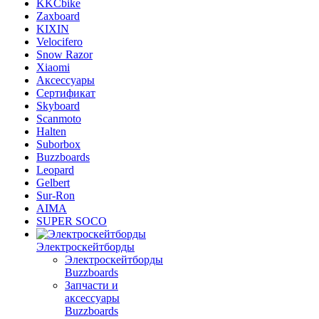
KKCbike
Zaxboard
KIXIN
Velocifero
Snow Razor
Xiaomi
Аксессуары
Сертификат
Skyboard
Scanmoto
Halten
Suborbox
Buzzboards
Leopard
Gelbert
Sur-Ron
AIMA
SUPER SOCO
Электроскейтборды
Электроскейтборды
Buzzboards
Запчасти и
аксессуары
Buzzboards