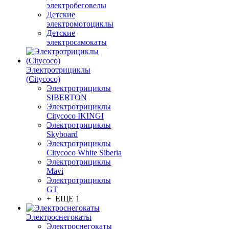
электробеговелы
Детские
электромотоциклы
Детские
электросамокаты
Электротрициклы
(Citycoco)
Электротрициклы
SIBERTON
Электротрициклы
Citycoco IKINGI
Электротрициклы
Skyboard
Электротрициклы
Citycoco White Siberia
Электротрициклы
Mavi
Электротрициклы
GT
+ ЕЩЕ 1
Электроснегокаты
Электроснегокаты