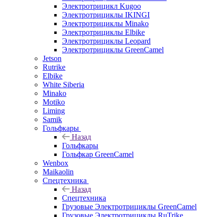
Электротрицикл Kugoo
Электротрициклы IKINGI
Электротрициклы Minako
Электротрициклы Elbike
Электротрициклы Leopard
Электротрициклы GreenCamel
Jetson
Rutrike
Elbike
White Siberia
Minako
Motiko
Liming
Samik
Гольфкары
Назад
Гольфкары
Гольфкар GreenCamel
Wenbox
Maikaolin
Спецтехника
Назад
Спецтехника
Грузовые Электротрициклы GreenCamel
Грузовые Электротрициклы RuTrike