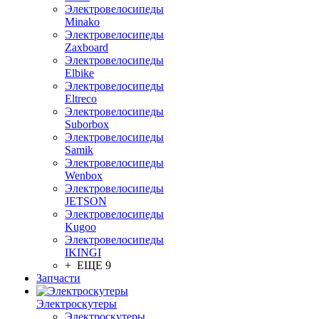
Электровелосипеды
Minako
Электровелосипеды
Zaxboard
Электровелосипеды
Elbike
Электровелосипеды
Eltreco
Электровелосипеды
Suborbox
Электровелосипеды
Samik
Электровелосипеды
Wenbox
Электровелосипеды
JETSON
Электровелосипеды
Kugoo
Электровелосипеды
IKINGI
+ ЕЩЕ 9
Запчасти
Электроскутеры
Электроскутеры