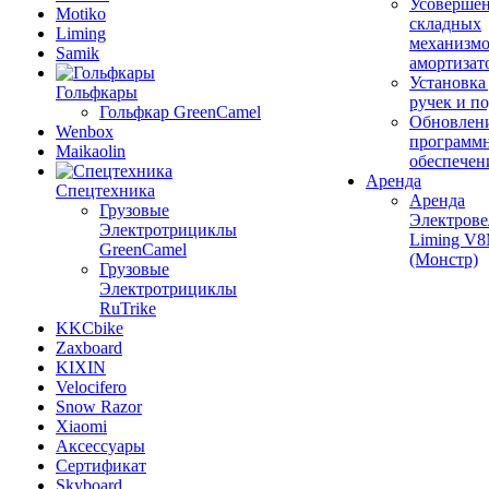
Усовершен
Motiko
складных
Liming
механизмо
Samik
амортизат
Установка
Гольфкары
ручек и п
Гольфкар GreenCamel
Обновлен
Wenbox
программ
Maikaolin
обеспечен
Аренда
Спецтехника
Аренда
Грузовые
Электрове
Электротрициклы
Liming V
GreenCamel
(Монстр)
Грузовые
Электротрициклы
RuTrike
KKCbike
Zaxboard
KIXIN
Velocifero
Snow Razor
Xiaomi
Аксессуары
Сертификат
Skyboard