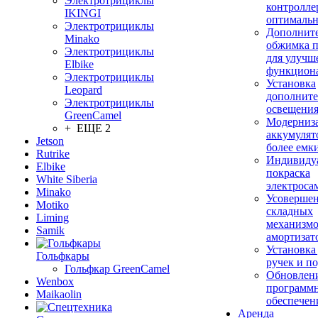
Электротрициклы
контролле
IKINGI
оптимальн
Электротрициклы
Дополнит
Minako
обжимка 
Электротрициклы
для улучш
Elbike
функцион
Электротрициклы
Установка
Leopard
дополните
Электротрициклы
освещени
GreenCamel
Модерниз
+ ЕЩЕ 2
аккумулят
Jetson
более емк
Rutrike
Индивиду
Elbike
покраска
White Siberia
электроса
Minako
Усовершен
Motiko
складных
Liming
механизмо
Samik
амортизат
Установка
Гольфкары
ручек и п
Гольфкар GreenCamel
Обновлен
Wenbox
программ
Maikaolin
обеспечен
Аренда