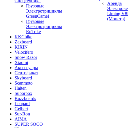
Спецтехника
Аренда
Грузовые
Электрове
Электротрициклы
Liming V
GreenCamel
(Монстр)
Грузовые
Электротрициклы
RuTrike
KKCbike
Zaxboard
KIXIN
Velocifero
Snow Razor
Xiaomi
Аксессуары
Сертификат
Skyboard
Scanmoto
Halten
Suborbox
Buzzboards
Leopard
Gelbert
Sur-Ron
AIMA
SUPER SOCO