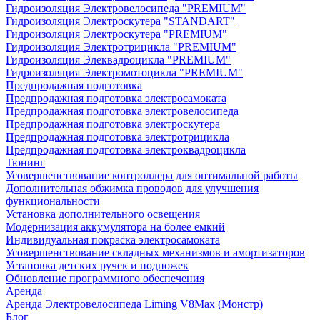
Гидроизоляция Электровелосипеда "PREMIUM"
Гидроизоляция Электроскутера "STANDART"
Гидроизоляция Электроскутера "PREMIUM"
Гидроизоляция Электротрицикла "PREMIUM"
Гидроизоляция Элеквадроцикла "PREMIUM"
Гидроизоляция Электромотоцикла "PREMIUM"
Предпродажная подготовка
Предпродажная подготовка электросамоката
Предпродажная подготовка электровелосипеда
Предпродажная подготовка электроскутера
Предпродажная подготовка электротрицикла
Предпродажная подготовка электроквадроцикла
Тюнинг
Усовершенствование контроллера для оптимальной работы
Дополнительная обжимка проводов для улучшения
функциональности
Установка дополнительного освещения
Модернизация аккумулятора на более емкий
Индивидуальная покраска электросамоката
Усовершенствование складных механизмов и амортизаторов
Установка детских ручек и подножек
Обновление программного обеспечения
Аренда
Аренда Электровелосипеда Liming V8Max (Монстр)
Блог