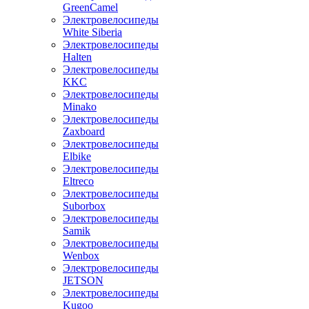
GreenCamel
Электровелосипеды
White Siberia
Электровелосипеды
Halten
Электровелосипеды
KKC
Электровелосипеды
Minako
Электровелосипеды
Zaxboard
Электровелосипеды
Elbike
Электровелосипеды
Eltreco
Электровелосипеды
Suborbox
Электровелосипеды
Samik
Электровелосипеды
Wenbox
Электровелосипеды
JETSON
Электровелосипеды
Kugoo