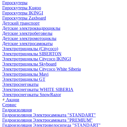
Гироскутеры
Гироскутеры Kugoo
Гироскутеры IKINGI
Гироскутеры Zaxboard
Детский транспорт
Детские электроквадроциклы
Детские электробеговелы
Детские электромотоциклы
Детские электросамокаты
Электротрициклы (Citycoco)
Электротрициклы SIBERTON
Электротрициклы Citycoco IKINGI
Электротрициклы Skyboard
Электротрициклы Citycoco White Siberia
Электротрициклы Mavi
Электротрициклы GT
Электроснегокаты
Электроснегокаты WHITE SIBERIA
Электроснегокаты SnowRazor
Акции
Сервис
Гидроизоляция
Гидроизоляция Электросамоката "STANDART"
Гидроизоляция Электросамоката "PREMIUM"
Гидроизоляция Электровелосипеда "STANDART"