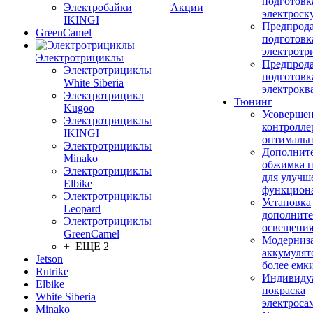
подготовк
Электробайки
Акции
электроск
IKINGI
Предпрод
GreenCamel
подготовк
электротр
Электротрициклы
Предпрод
Электротрициклы
подготовк
White Siberia
электрокв
Электротрицикл
Тюнинг
Kugoo
Усовершен
Электротрициклы
контролле
IKINGI
оптимальн
Электротрициклы
Дополнит
Minako
обжимка 
Электротрициклы
для улучш
Elbike
функцион
Электротрициклы
Установка
Leopard
дополните
Электротрициклы
освещени
GreenCamel
Модерниз
+ ЕЩЕ 2
аккумулят
Jetson
более емк
Rutrike
Индивиду
Elbike
покраска
White Siberia
электроса
Minako