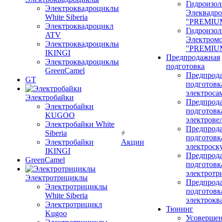
Гидроизол
Электроквадроциклы
Элеквадр
White Siberia
"PREMIU
Электроквадроцикл
Гидроизол
ATV
Электром
Электроквадроциклы
"PREMIU
IKINGI
Предпродажная
Электроквадроциклы
подготовка
GreenCamel
Предпрод
GT
подготовк
электроса
Электробайки
Предпрод
Электробайки
подготовк
KUGOO
электрове
Электробайки White
Предпрод
Siberia
подготовк
Электробайки
Акции
электроск
IKINGI
Предпрод
GreenCamel
подготовк
электротр
Электротрициклы
Предпрод
Электротрициклы
подготовк
White Siberia
электрокв
Электротрицикл
Тюнинг
Kugoo
Усовершен