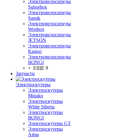
Электровелосипеды
Suborbox
Электровелосипеды
Samik
Электровелосипеды
Wenbox
Электровелосипеды
JETSON
Электровелосипеды
Kugoo
Электровелосипеды
IKINGI
+ ЕЩЕ 9
Запчасти
Электроскутеры
Электроскутеры
Minako
Электроскутеры
White Siberia
Электроскутеры
IKINGI
Электроскутеры GT
Электроскутеры
Aima