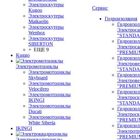
Электроскутеры
Сервис
Kugoo
Электроскутеры
Гидроизоляция
Maikaolin
Гидроизол
Электроскутеры
Электроса
Wenbox
"STANDA
Электроскутеры
Гидроизол
SIBERTON
Электроса
+ ЕЩЕ 9
"PREMIU
Kuggo
Гидроизол
Электрове
Электромотоциклы
"STANDA
Электромотоциклы
Гидроизол
Skyboard
Электрове
Электромотоциклы
"PREMIU
Velocifero
Гидроизол
Электромотоциклы
Электроск
IKINGI
"STANDA
Электромотоциклы
Гидроизол
Ducati
Электроск
Электромотоциклы
"PREMIU
White Siberia
Гидроизол
IKINGI
Электрот
"PREMIU
Электроквадроциклы