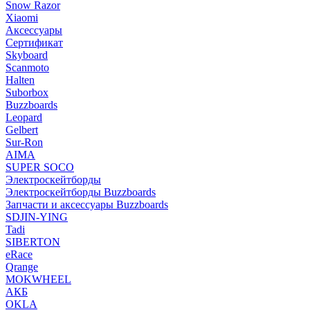
Snow Razor
Xiaomi
Аксессуары
Сертификат
Skyboard
Scanmoto
Halten
Suborbox
Buzzboards
Leopard
Gelbert
Sur-Ron
AIMA
SUPER SOCO
Электроскейтборды
Электроскейтборды Buzzboards
Запчасти и аксессуары Buzzboards
SDJIN-YING
Tadi
SIBERTON
eRace
Qrange
MOKWHEEL
АКБ
OKLA