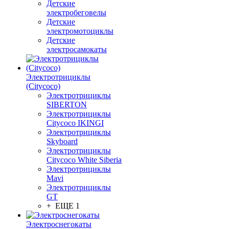
Детские
электробеговелы
Детские
электромотоциклы
Детские
электросамокаты
Электротрициклы
(Citycoco)
Электротрициклы
SIBERTON
Электротрициклы
Citycoco IKINGI
Электротрициклы
Skyboard
Электротрициклы
Citycoco White Siberia
Электротрициклы
Mavi
Электротрициклы
GT
+ ЕЩЕ 1
Электроснегокаты