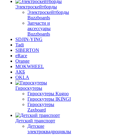
Электроскейтборды
Электроскейтборды
Buzzboards
Запчасти и
аксессуары
Buzzboards
SDJIN-YING
Tadi
SIBERTON
eRace
Qrange
MOKWHEEL
АКБ
OKLA
Гироскутеры
Гироскутеры Kugoo
Гироскутеры IKINGI
Гироскутеры
Zaxboard
Детский транспорт
Детские
электроквадроциклы