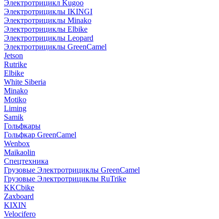
Электротрицикл Kugoo
Электротрициклы IKINGI
Электротрициклы Minako
Электротрициклы Elbike
Электротрициклы Leopard
Электротрициклы GreenCamel
Jetson
Rutrike
Elbike
White Siberia
Minako
Motiko
Liming
Samik
Гольфкары
Гольфкар GreenCamel
Wenbox
Maikaolin
Спецтехника
Грузовые Электротрициклы GreenCamel
Грузовые Электротрициклы RuTrike
KKCbike
Zaxboard
KIXIN
Velocifero