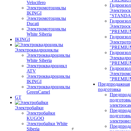
Velocifero
Гидроизол
Электромотоциклы
Электроск
IKINGI
"STANDA
Электромотоциклы
Гидроизол
Ducati
Электроск
Электромотоциклы
"PREMIU
White Siberia
Гидроизол
IKINGI
Электрот
"PREMIU
Электроквадроциклы
Гидроизол
Электроквадроциклы
Элеквадр
White Siberia
"PREMIU
Электроквадроцикл
Гидроизол
ATV
Электром
Электроквадроциклы
"PREMIU
IKINGI
Предпродажная
Электроквадроциклы
подготовка
GreenCamel
Предпрод
GT
подготовк
электроса
Электробайки
Предпрод
Электробайки
подготовк
KUGOO
электрове
Электробайки White
Предпрод
Siberia