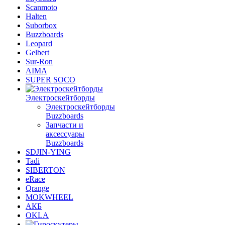
Scanmoto
Halten
Suborbox
Buzzboards
Leopard
Gelbert
Sur-Ron
AIMA
SUPER SOCO
Электроскейтборды
Электроскейтборды
Buzzboards
Запчасти и
аксессуары
Buzzboards
SDJIN-YING
Tadi
SIBERTON
eRace
Qrange
MOKWHEEL
АКБ
OKLA