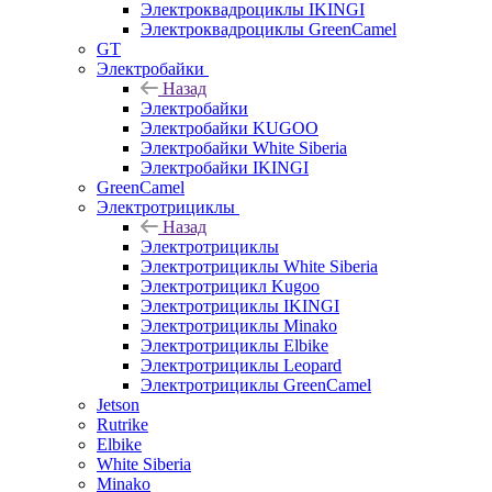
Электроквадроциклы IKINGI
Электроквадроциклы GreenCamel
GT
Электробайки
Назад
Электробайки
Электробайки KUGOO
Электробайки White Siberia
Электробайки IKINGI
GreenCamel
Электротрициклы
Назад
Электротрициклы
Электротрициклы White Siberia
Электротрицикл Kugoo
Электротрициклы IKINGI
Электротрициклы Minako
Электротрициклы Elbike
Электротрициклы Leopard
Электротрициклы GreenCamel
Jetson
Rutrike
Elbike
White Siberia
Minako