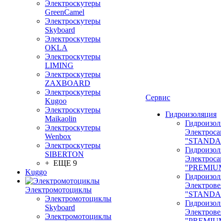
Электроскутеры
GreenCamel
Электроскутеры
Skyboard
Электроскутеры
OKLA
Электроскутеры
LIMING
Электроскутеры
ZAXBOARD
Электроскутеры
Сервис
Kugoo
Электроскутеры
Гидроизоляция
Maikaolin
Гидроизол
Электроскутеры
Электроса
Wenbox
"STANDA
Электроскутеры
Гидроизол
SIBERTON
Электроса
+ ЕЩЕ 9
"PREMIU
Kuggo
Гидроизол
Электрове
Электромотоциклы
"STANDA
Электромотоциклы
Гидроизол
Skyboard
Электрове
Электромотоциклы
"PREMIU