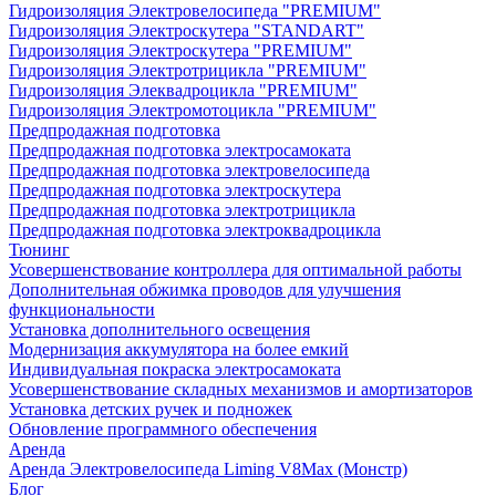
Гидроизоляция Электровелосипеда "PREMIUM"
Гидроизоляция Электроскутера "STANDART"
Гидроизоляция Электроскутера "PREMIUM"
Гидроизоляция Электротрицикла "PREMIUM"
Гидроизоляция Элеквадроцикла "PREMIUM"
Гидроизоляция Электромотоцикла "PREMIUM"
Предпродажная подготовка
Предпродажная подготовка электросамоката
Предпродажная подготовка электровелосипеда
Предпродажная подготовка электроскутера
Предпродажная подготовка электротрицикла
Предпродажная подготовка электроквадроцикла
Тюнинг
Усовершенствование контроллера для оптимальной работы
Дополнительная обжимка проводов для улучшения
функциональности
Установка дополнительного освещения
Модернизация аккумулятора на более емкий
Индивидуальная покраска электросамоката
Усовершенствование складных механизмов и амортизаторов
Установка детских ручек и подножек
Обновление программного обеспечения
Аренда
Аренда Электровелосипеда Liming V8Max (Монстр)
Блог