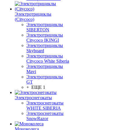
Электротрициклы
(Citycoco)
Электротрициклы
SIBERTON
Электротрициклы
Citycoco IKINGI
Электротрициклы
Skyboard
Электротрициклы
Citycoco White Siberia
Электротрициклы
Mavi
Электротрициклы
GT
+ ЕЩЕ 1
Электроснегокаты
Электроснегокаты
WHITE SIBERIA
Электроснегокаты
SnowRazor
Моноколеса