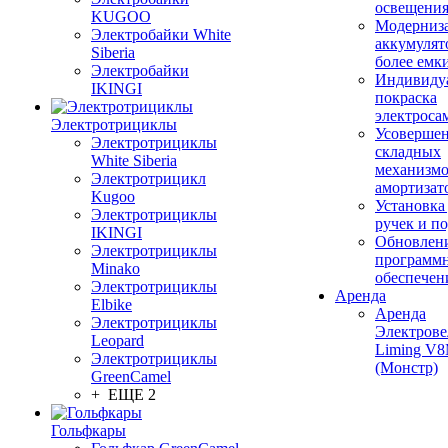
освещени
KUGOO
Модерниз
Электробайки White
аккумулят
Siberia
более емк
Электробайки
Индивиду
IKINGI
покраска
электроса
Электротрициклы
Усовершен
Электротрициклы
складных
White Siberia
механизмо
Электротрицикл
амортизат
Kugoo
Установка
Электротрициклы
ручек и п
IKINGI
Обновлен
Электротрициклы
программ
Minako
обеспечен
Электротрициклы
Аренда
Elbike
Аренда
Электротрициклы
Электрове
Leopard
Liming V
Электротрициклы
(Монстр)
GreenCamel
+ ЕЩЕ 2
Гольфкары