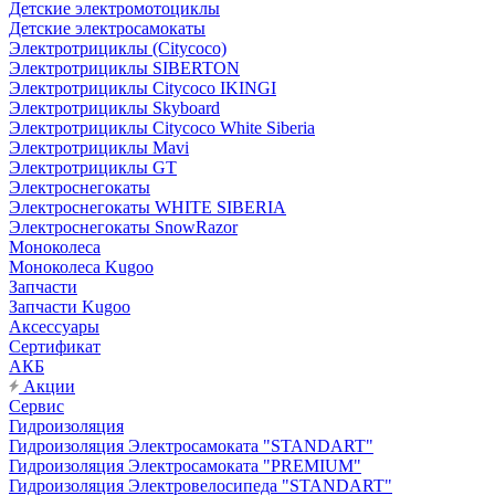
Детские электромотоциклы
Детские электросамокаты
Электротрициклы (Citycoco)
Электротрициклы SIBERTON
Электротрициклы Citycoco IKINGI
Электротрициклы Skyboard
Электротрициклы Citycoco White Siberia
Электротрициклы Mavi
Электротрициклы GT
Электроснегокаты
Электроснегокаты WHITE SIBERIA
Электроснегокаты SnowRazor
Моноколеса
Моноколеса Kugoo
Запчасти
Запчасти Kugoo
Аксессуары
Сертификат
АКБ
Акции
Сервис
Гидроизоляция
Гидроизоляция Электросамоката "STANDART"
Гидроизоляция Электросамоката "PREMIUM"
Гидроизоляция Электровелосипеда "STANDART"