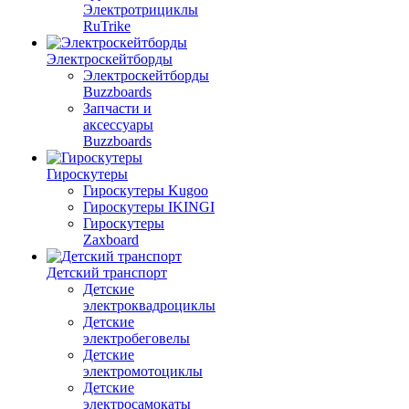
Электротрициклы
RuTrike
Электроскейтборды
Электроскейтборды
Buzzboards
Запчасти и
аксессуары
Buzzboards
Гироскутеры
Гироскутеры Kugoo
Гироскутеры IKINGI
Гироскутеры
Zaxboard
Детский транспорт
Детские
электроквадроциклы
Детские
электробеговелы
Детские
электромотоциклы
Детские
электросамокаты