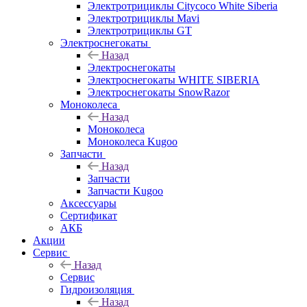
Электротрициклы Citycoco White Siberia
Электротрициклы Mavi
Электротрициклы GT
Электроснегокаты
Назад
Электроснегокаты
Электроснегокаты WHITE SIBERIA
Электроснегокаты SnowRazor
Моноколеса
Назад
Моноколеса
Моноколеса Kugoo
Запчасти
Назад
Запчасти
Запчасти Kugoo
Аксессуары
Сертификат
АКБ
Акции
Сервис
Назад
Сервис
Гидроизоляция
Назад