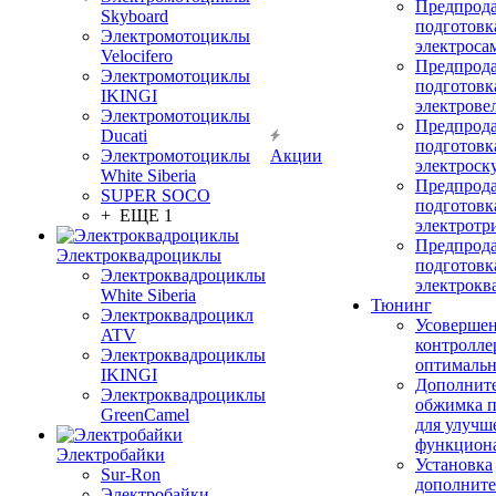
Предпрод
Skyboard
подготовк
Электромотоциклы
электроса
Velocifero
Предпрод
Электромотоциклы
подготовк
IKINGI
электрове
Электромотоциклы
Предпрод
Ducati
подготовк
Электромотоциклы
Акции
электроск
White Siberia
Предпрод
SUPER SOCO
подготовк
+ ЕЩЕ 1
электротр
Предпрод
Электроквадроциклы
подготовк
Электроквадроциклы
электрокв
White Siberia
Тюнинг
Электроквадроцикл
Усовершен
ATV
контролле
Электроквадроциклы
оптимальн
IKINGI
Дополнит
Электроквадроциклы
обжимка 
GreenCamel
для улучш
функцион
Электробайки
Установка
Sur-Ron
дополните
Электробайки