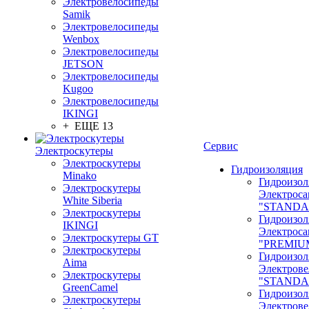
Электровелосипеды
Samik
Электровелосипеды
Wenbox
Электровелосипеды
JETSON
Электровелосипеды
Kugoo
Электровелосипеды
IKINGI
+ ЕЩЕ 13
Сервис
Электроскутеры
Электроскутеры
Гидроизоляция
Minako
Гидроизол
Электроскутеры
Электроса
White Siberia
"STANDA
Электроскутеры
Гидроизол
IKINGI
Электроса
Электроскутеры GT
"PREMIU
Электроскутеры
Гидроизол
Aima
Электрове
Электроскутеры
"STANDA
GreenCamel
Гидроизол
Электроскутеры
Электрове