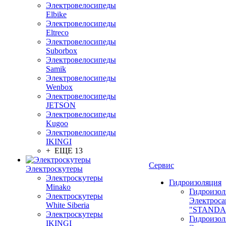
Электровелосипеды
Elbike
Электровелосипеды
Eltreco
Электровелосипеды
Suborbox
Электровелосипеды
Samik
Электровелосипеды
Wenbox
Электровелосипеды
JETSON
Электровелосипеды
Kugoo
Электровелосипеды
IKINGI
+ ЕЩЕ 13
Сервис
Электроскутеры
Электроскутеры
Гидроизоляция
Minako
Гидроизол
Электроскутеры
Электроса
White Siberia
"STANDA
Электроскутеры
Гидроизол
IKINGI