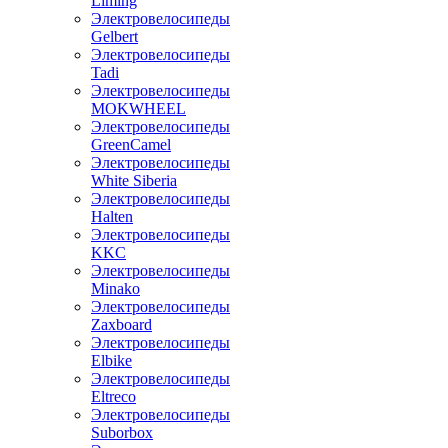
Liming
Электровелосипеды
Gelbert
Электровелосипеды
Tadi
Электровелосипеды
MOKWHEEL
Электровелосипеды
GreenCamel
Электровелосипеды
White Siberia
Электровелосипеды
Halten
Электровелосипеды
KKC
Электровелосипеды
Minako
Электровелосипеды
Zaxboard
Электровелосипеды
Elbike
Электровелосипеды
Eltreco
Электровелосипеды
Suborbox