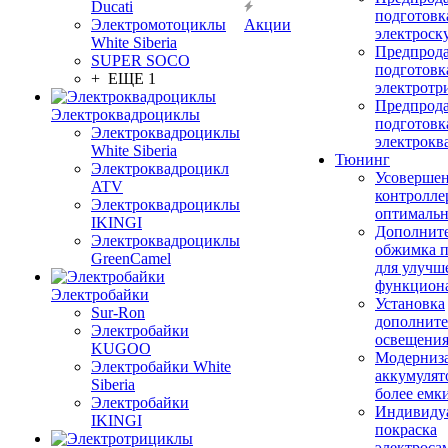
Ducati
подготовк
Электромотоциклы
Акции
электроск
White Siberia
Предпрод
SUPER SOCO
подготовк
+ ЕЩЕ 1
электротр
Предпрод
Электроквадроциклы
подготовк
Электроквадроциклы
электрокв
White Siberia
Тюнинг
Электроквадроцикл
Усовершен
ATV
контролле
Электроквадроциклы
оптимальн
IKINGI
Дополнит
Электроквадроциклы
обжимка 
GreenCamel
для улучш
функцион
Электробайки
Установка
Sur-Ron
дополните
Электробайки
освещени
KUGOO
Модерниз
Электробайки White
аккумулят
Siberia
более емк
Электробайки
Индивиду
IKINGI
покраска
электроса