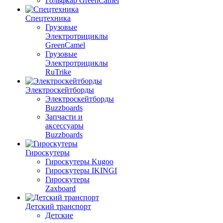
Гольфкар GreenCamel
Спецтехника
Грузовые
Электротрициклы
GreenCamel
Грузовые
Электротрициклы
RuTrike
Электроскейтборды
Электроскейтборды
Buzzboards
Запчасти и
аксессуары
Buzzboards
Гироскутеры
Гироскутеры Kugoo
Гироскутеры IKINGI
Гироскутеры
Zaxboard
Детский транспорт
Детские