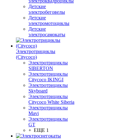
электроквадроциклы
Детские
электробеговелы
Детские
электромотоциклы
Детские
электросамокаты
Электротрициклы
(Citycoco)
Электротрициклы
SIBERTON
Электротрициклы
Citycoco IKINGI
Электротрициклы
Skyboard
Электротрициклы
Citycoco White Siberia
Электротрициклы
Mavi
Электротрициклы
GT
+ ЕЩЕ 1