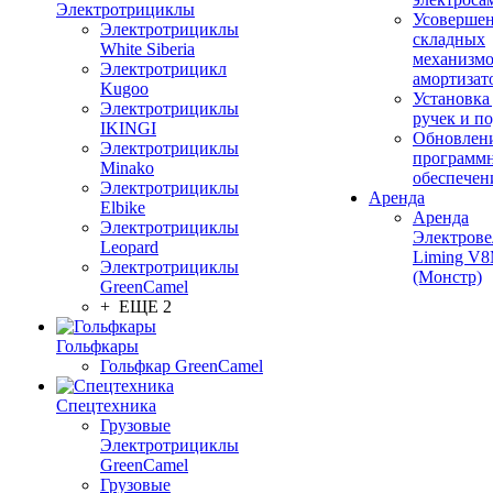
Электротрициклы
Усовершен
Электротрициклы
складных
White Siberia
механизмо
Электротрицикл
амортизат
Kugoo
Установка
Электротрициклы
ручек и п
IKINGI
Обновлен
Электротрициклы
программ
Minako
обеспечен
Электротрициклы
Аренда
Elbike
Аренда
Электротрициклы
Электрове
Leopard
Liming V
Электротрициклы
(Монстр)
GreenCamel
+ ЕЩЕ 2
Гольфкары
Гольфкар GreenCamel
Спецтехника
Грузовые
Электротрициклы
GreenCamel
Грузовые