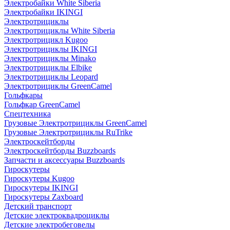
Электробайки White Siberia
Электробайки IKINGI
Электротрициклы
Электротрициклы White Siberia
Электротрицикл Kugoo
Электротрициклы IKINGI
Электротрициклы Minako
Электротрициклы Elbike
Электротрициклы Leopard
Электротрициклы GreenCamel
Гольфкары
Гольфкар GreenCamel
Спецтехника
Грузовые Электротрициклы GreenCamel
Грузовые Электротрициклы RuTrike
Электроскейтборды
Электроскейтборды Buzzboards
Запчасти и аксессуары Buzzboards
Гироскутеры
Гироскутеры Kugoo
Гироскутеры IKINGI
Гироскутеры Zaxboard
Детский транспорт
Детские электроквадроциклы
Детские электробеговелы