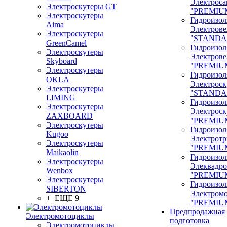
Электроса
Электроскутеры GT
"PREMIU
Электроскутеры
Гидроизол
Aima
Электрове
Электроскутеры
"STANDA
GreenCamel
Гидроизол
Электроскутеры
Электрове
Skyboard
"PREMIU
Электроскутеры
Гидроизол
OKLA
Электроск
Электроскутеры
"STANDA
LIMING
Гидроизол
Электроскутеры
Электроск
ZAXBOARD
"PREMIU
Электроскутеры
Гидроизол
Kugoo
Электрот
Электроскутеры
"PREMIU
Maikaolin
Гидроизол
Электроскутеры
Элеквадр
Wenbox
"PREMIU
Электроскутеры
Гидроизол
SIBERTON
Электром
+ ЕЩЕ 9
"PREMIU
Предпродажная
Электромотоциклы
подготовка
Электромотоциклы