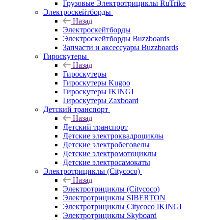
Грузовые Электротрициклы RuTrike
Электроскейтборды
Назад
Электроскейтборды
Электроскейтборды Buzzboards
Запчасти и аксессуары Buzzboards
Гироскутеры
Назад
Гироскутеры
Гироскутеры Kugoo
Гироскутеры IKINGI
Гироскутеры Zaxboard
Детский транспорт
Назад
Детский транспорт
Детские электроквадроциклы
Детские электробеговелы
Детские электромотоциклы
Детские электросамокаты
Электротрициклы (Citycoco)
Назад
Электротрициклы (Citycoco)
Электротрициклы SIBERTON
Электротрициклы Citycoco IKINGI
Электротрициклы Skyboard