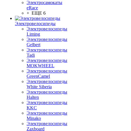
Электросамокаты
eRace
+ ЕЩЕ 6
Электровелосипеды
Электровелосипеды
Liming
Электровелосипеды
Gelbert
Электровелосипеды
Tadi
Электровелосипеды
MOKWHEEL
Электровелосипеды
GreenCamel
Электровелосипеды
White Siberia
Электровелосипеды
Halten
Электровелосипеды
KKC
Электровелосипеды
Minako
Электровелосипеды
Zaxboard