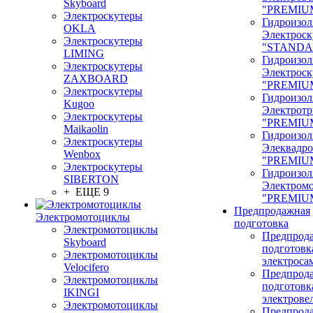
Skyboard
"PREMIU
Электроскутеры
Гидроизол
OKLA
Электроск
Электроскутеры
"STANDA
LIMING
Гидроизол
Электроскутеры
Электроск
ZAXBOARD
"PREMIU
Электроскутеры
Гидроизол
Kugoo
Электрот
Электроскутеры
"PREMIU
Maikaolin
Гидроизол
Электроскутеры
Элеквадр
Wenbox
"PREMIU
Электроскутеры
Гидроизол
SIBERTON
Электром
+ ЕЩЕ 9
"PREMIU
Предпродажная
Электромотоциклы
подготовка
Электромотоциклы
Предпрод
Skyboard
подготовк
Электромотоциклы
электроса
Velocifero
Предпрод
Электромотоциклы
подготовк
IKINGI
электрове
Электромотоциклы
Предпрод