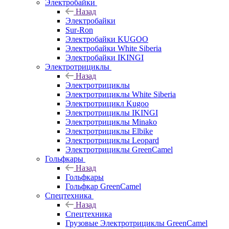
Электробайки
Назад
Электробайки
Sur-Ron
Электробайки KUGOO
Электробайки White Siberia
Электробайки IKINGI
Электротрициклы
Назад
Электротрициклы
Электротрициклы White Siberia
Электротрицикл Kugoo
Электротрициклы IKINGI
Электротрициклы Minako
Электротрициклы Elbike
Электротрициклы Leopard
Электротрициклы GreenCamel
Гольфкары
Назад
Гольфкары
Гольфкар GreenCamel
Спецтехника
Назад
Спецтехника
Грузовые Электротрициклы GreenCamel