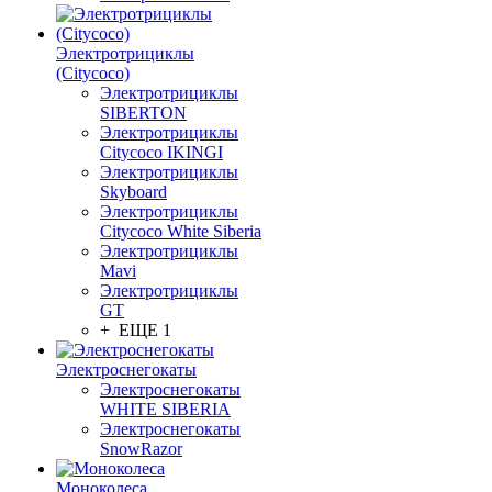
Электротрициклы
(Citycoco)
Электротрициклы
SIBERTON
Электротрициклы
Citycoco IKINGI
Электротрициклы
Skyboard
Электротрициклы
Citycoco White Siberia
Электротрициклы
Mavi
Электротрициклы
GT
+ ЕЩЕ 1
Электроснегокаты
Электроснегокаты
WHITE SIBERIA
Электроснегокаты
SnowRazor
Моноколеса