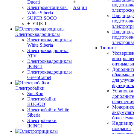
Ducati
подготовк
Электромотоциклы
Акции
электроск
White Siberia
Предпрод
SUPER SOCO
подготовк
+ ЕЩЕ 1
электротр
Предпрод
Электроквадроциклы
подготовк
Электроквадроциклы
электрокв
White Siberia
Тюнинг
Электроквадроцикл
Усовершен
ATV
контролле
Электроквадроциклы
оптимальн
IKINGI
Дополнит
Электроквадроциклы
обжимка 
GreenCamel
для улучш
функцион
Электробайки
Установка
Sur-Ron
дополните
Электробайки
освещени
KUGOO
Модерниз
Электробайки White
аккумулят
Siberia
более емк
Электробайки
Индивиду
IKINGI
покраска
электроса