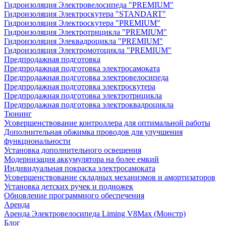
Гидроизоляция Электровелосипеда "PREMIUM"
Гидроизоляция Электроскутера "STANDART"
Гидроизоляция Электроскутера "PREMIUM"
Гидроизоляция Электротрицикла "PREMIUM"
Гидроизоляция Элеквадроцикла "PREMIUM"
Гидроизоляция Электромотоцикла "PREMIUM"
Предпродажная подготовка
Предпродажная подготовка электросамоката
Предпродажная подготовка электровелосипеда
Предпродажная подготовка электроскутера
Предпродажная подготовка электротрицикла
Предпродажная подготовка электроквадроцикла
Тюнинг
Усовершенствование контроллера для оптимальной работы
Дополнительная обжимка проводов для улучшения
функциональности
Установка дополнительного освещения
Модернизация аккумулятора на более емкий
Индивидуальная покраска электросамоката
Усовершенствование складных механизмов и амортизаторов
Установка детских ручек и подножек
Обновление программного обеспечения
Аренда
Аренда Электровелосипеда Liming V8Max (Монстр)
Блог