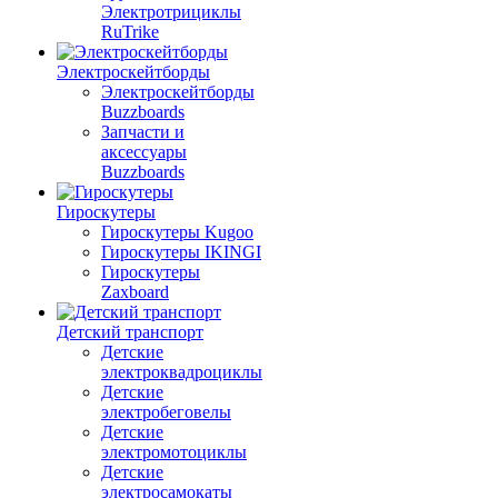
Электротрициклы
RuTrike
Электроскейтборды
Электроскейтборды
Buzzboards
Запчасти и
аксессуары
Buzzboards
Гироскутеры
Гироскутеры Kugoo
Гироскутеры IKINGI
Гироскутеры
Zaxboard
Детский транспорт
Детские
электроквадроциклы
Детские
электробеговелы
Детские
электромотоциклы
Детские
электросамокаты