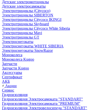
Детские электромотоциклы
Детские электросамокаты
Электротрициклы (Citycoco)
Электротрициклы SIBERTON
Электротрициклы Citycoco IKINGI
Электротрициклы Skyboard
Электротрициклы Citycoco White Siberia
Электротрициклы Mavi
Электротрициклы GT
Электроснегокаты
Электроснегокаты WHITE SIBERIA
Электроснегокаты SnowRazor
Моноколеса
Моноколеса Kugoo
Запчасти
Запчасти Kugoo
Аксессуары
Сертификат
АКБ
Акции
Сервис
Гидроизоляция
Гидроизоляция Электросамоката "STANDART"
Гидроизоляция Электросамоката "PREMIUM"
Гидроизоляция Электровелосипеда "STANDART"