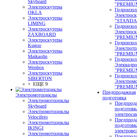
Skyboard
"PREMIU
Электроскутеры
Гидроизол
OKLA
Электроск
Электроскутеры
"STANDA
LIMING
Гидроизол
Электроскутеры
Электроск
ZAXBOARD
"PREMIU
Электроскутеры
Гидроизол
Kugoo
Электрот
Электроскутеры
"PREMIU
Maikaolin
Гидроизол
Электроскутеры
Элеквадр
Wenbox
"PREMIU
Электроскутеры
Гидроизол
SIBERTON
Электром
+ ЕЩЕ 9
"PREMIU
Предпродажная
Электромотоциклы
подготовка
Электромотоциклы
Предпрод
Skyboard
подготовк
Электромотоциклы
электроса
Velocifero
Предпрод
Электромотоциклы
подготовк
IKINGI
электрове
Электромотоциклы
Предпрод