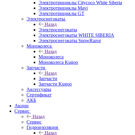
Электротрициклы Citycoco White Siberia
Электротрициклы Mavi
Электротрициклы GT
Электроснегокаты
Назад
Электроснегокаты
Электроснегокаты WHITE SIBERIA
Электроснегокаты SnowRazor
Моноколеса
Назад
Моноколеса
Моноколеса Kugoo
Запчасти
Назад
Запчасти
Запчасти Kugoo
Аксессуары
Сертификат
АКБ
Акции
Сервис
Назад
Сервис
Гидроизоляция
Назад