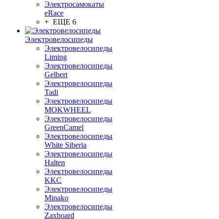
Электросамокаты
eRace
+ ЕЩЕ 6
Электровелосипеды
Электровелосипеды
Liming
Электровелосипеды
Gelbert
Электровелосипеды
Tadi
Электровелосипеды
MOKWHEEL
Электровелосипеды
GreenCamel
Электровелосипеды
White Siberia
Электровелосипеды
Halten
Электровелосипеды
KKC
Электровелосипеды
Minako
Электровелосипеды
Zaxboard