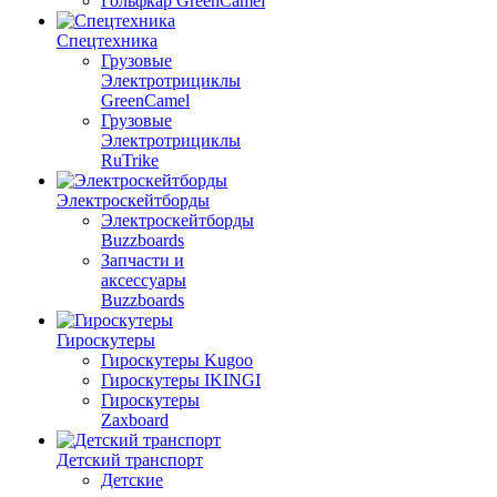
Гольфкар GreenCamel
Спецтехника
Грузовые
Электротрициклы
GreenCamel
Грузовые
Электротрициклы
RuTrike
Электроскейтборды
Электроскейтборды
Buzzboards
Запчасти и
аксессуары
Buzzboards
Гироскутеры
Гироскутеры Kugoo
Гироскутеры IKINGI
Гироскутеры
Zaxboard
Детский транспорт
Детские