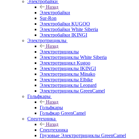
Электробайки
Назад
Электробайки
Sur-Ron
Электробайки KUGOO
Электробайки White Siberia
Электробайки IKINGI
Электротрициклы
Назад
Электротрициклы
Электротрициклы White Siberia
Электротрицикл Kugoo
Электротрициклы IKINGI
Электротрициклы Minako
Электротрициклы Elbike
Электротрициклы Leopard
Электротрициклы GreenCamel
Гольфкары
Назад
Гольфкары
Гольфкар GreenCamel
Спецтехника
Назад
Спецтехника
Грузовые Электротрициклы GreenCamel