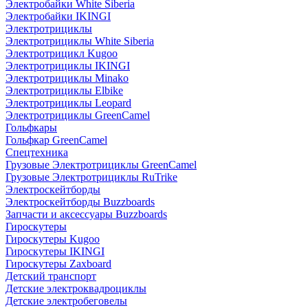
Электробайки White Siberia
Электробайки IKINGI
Электротрициклы
Электротрициклы White Siberia
Электротрицикл Kugoo
Электротрициклы IKINGI
Электротрициклы Minako
Электротрициклы Elbike
Электротрициклы Leopard
Электротрициклы GreenCamel
Гольфкары
Гольфкар GreenCamel
Спецтехника
Грузовые Электротрициклы GreenCamel
Грузовые Электротрициклы RuTrike
Электроскейтборды
Электроскейтборды Buzzboards
Запчасти и аксессуары Buzzboards
Гироскутеры
Гироскутеры Kugoo
Гироскутеры IKINGI
Гироскутеры Zaxboard
Детский транспорт
Детские электроквадроциклы
Детские электробеговелы