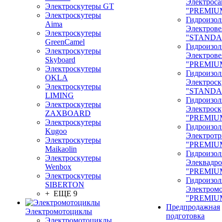
Электроса
Электроскутеры GT
"PREMIU
Электроскутеры
Гидроизол
Aima
Электрове
Электроскутеры
"STANDA
GreenCamel
Гидроизол
Электроскутеры
Электрове
Skyboard
"PREMIU
Электроскутеры
Гидроизол
OKLA
Электроск
Электроскутеры
"STANDA
LIMING
Гидроизол
Электроскутеры
Электроск
ZAXBOARD
"PREMIU
Электроскутеры
Гидроизол
Kugoo
Электрот
Электроскутеры
"PREMIU
Maikaolin
Гидроизол
Электроскутеры
Элеквадр
Wenbox
"PREMIU
Электроскутеры
Гидроизол
SIBERTON
Электром
+ ЕЩЕ 9
"PREMIU
Предпродажная
Электромотоциклы
подготовка
Электромотоциклы