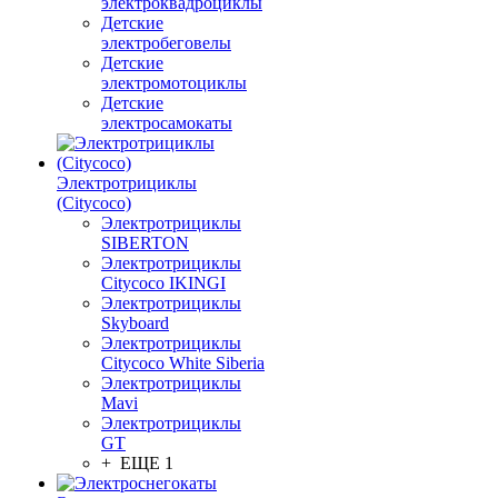
электроквадроциклы
Детские
электробеговелы
Детские
электромотоциклы
Детские
электросамокаты
Электротрициклы
(Citycoco)
Электротрициклы
SIBERTON
Электротрициклы
Citycoco IKINGI
Электротрициклы
Skyboard
Электротрициклы
Citycoco White Siberia
Электротрициклы
Mavi
Электротрициклы
GT
+ ЕЩЕ 1