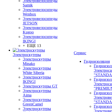
Электровелосипеды
Samik
Электровелосипеды
Wenbox
Электровелосипеды
JETSON
Электровелосипеды
Kugoo
Электровелосипеды
IKINGI
+ ЕЩЕ 13
Сервис
Электроскутеры
Электроскутеры
Гидроизоляция
Minako
Гидроизол
Электроскутеры
Электроса
White Siberia
"STANDA
Электроскутеры
Гидроизол
IKINGI
Электроса
Электроскутеры GT
"PREMIU
Электроскутеры
Гидроизол
Aima
Электрове
Электроскутеры
"STANDA
GreenCamel
Гидроизол
Электроскутеры
Электрове