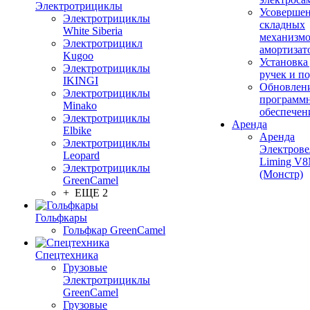
Электротрициклы
Усовершен
Электротрициклы
складных
White Siberia
механизмо
Электротрицикл
амортизат
Kugoo
Установка
Электротрициклы
ручек и п
IKINGI
Обновлен
Электротрициклы
программ
Minako
обеспечен
Электротрициклы
Аренда
Elbike
Аренда
Электротрициклы
Электрове
Leopard
Liming V
Электротрициклы
(Монстр)
GreenCamel
+ ЕЩЕ 2
Гольфкары
Гольфкар GreenCamel
Спецтехника
Грузовые
Электротрициклы
GreenCamel
Грузовые