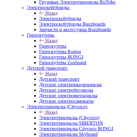
Грузовые Электротрициклы RuTrike
Электроскейтборды
Назад
Электроскейтборды
Электроскейтборды Buzzboards
Запчасти и аксессуары Buzzboards
Гироскутеры
Назад
Гироскутеры
Гироскутеры Kugoo
Гироскутеры IKINGI
Гироскутеры Zaxboard
Детский транспорт
Назад
Детский транспорт
Детские электроквадроциклы
Детские электробеговелы
Детские электромотоциклы
Детские электросамокаты
Электротрициклы (Citycoco)
Назад
Электротрициклы (Citycoco)
Электротрициклы SIBERTON
Электротрициклы Citycoco IKINGI
Электротрициклы Skyboard