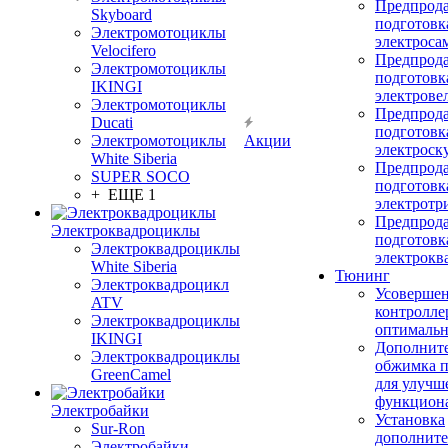
Предпрод
Skyboard
подготовк
Электромотоциклы
электроса
Velocifero
Предпрод
Электромотоциклы
подготовк
IKINGI
электрове
Электромотоциклы
Предпрод
Ducati
подготовк
Электромотоциклы
Акции
электроск
White Siberia
Предпрод
SUPER SOCO
подготовк
+ ЕЩЕ 1
электротр
Предпрод
Электроквадроциклы
подготовк
Электроквадроциклы
электрокв
White Siberia
Тюнинг
Электроквадроцикл
Усовершен
ATV
контролле
Электроквадроциклы
оптимальн
IKINGI
Дополнит
Электроквадроциклы
обжимка 
GreenCamel
для улучш
функцион
Электробайки
Установка
Sur-Ron
дополните
Электробайки