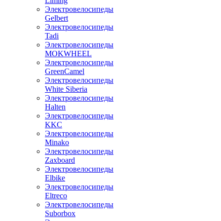
Liming
Электровелосипеды
Gelbert
Электровелосипеды
Tadi
Электровелосипеды
MOKWHEEL
Электровелосипеды
GreenCamel
Электровелосипеды
White Siberia
Электровелосипеды
Halten
Электровелосипеды
KKC
Электровелосипеды
Minako
Электровелосипеды
Zaxboard
Электровелосипеды
Elbike
Электровелосипеды
Eltreco
Электровелосипеды
Suborbox