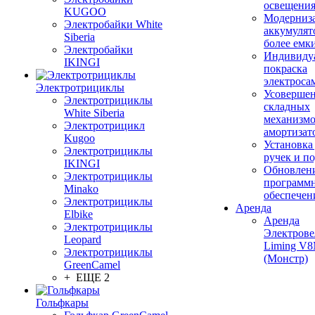
освещени
KUGOO
Модерниз
Электробайки White
аккумулят
Siberia
более емк
Электробайки
Индивиду
IKINGI
покраска
электроса
Электротрициклы
Усовершен
Электротрициклы
складных
White Siberia
механизмо
Электротрицикл
амортизат
Kugoo
Установка
Электротрициклы
ручек и п
IKINGI
Обновлен
Электротрициклы
программ
Minako
обеспечен
Электротрициклы
Аренда
Elbike
Аренда
Электротрициклы
Электрове
Leopard
Liming V
Электротрициклы
(Монстр)
GreenCamel
+ ЕЩЕ 2
Гольфкары