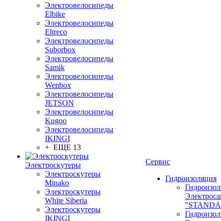
Электровелосипеды
Elbike
Электровелосипеды
Eltreco
Электровелосипеды
Suborbox
Электровелосипеды
Samik
Электровелосипеды
Wenbox
Электровелосипеды
JETSON
Электровелосипеды
Kugoo
Электровелосипеды
IKINGI
+ ЕЩЕ 13
Сервис
Электроскутеры
Электроскутеры
Гидроизоляция
Minako
Гидроизол
Электроскутеры
Электроса
White Siberia
"STANDA
Электроскутеры
Гидроизол
IKINGI