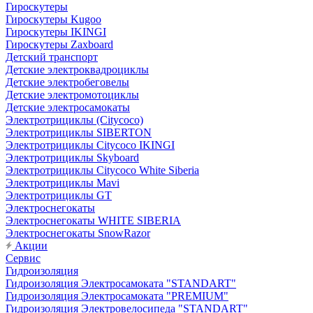
Гироскутеры
Гироскутеры Kugoo
Гироскутеры IKINGI
Гироскутеры Zaxboard
Детский транспорт
Детские электроквадроциклы
Детские электробеговелы
Детские электромотоциклы
Детские электросамокаты
Электротрициклы (Citycoco)
Электротрициклы SIBERTON
Электротрициклы Citycoco IKINGI
Электротрициклы Skyboard
Электротрициклы Citycoco White Siberia
Электротрициклы Mavi
Электротрициклы GT
Электроснегокаты
Электроснегокаты WHITE SIBERIA
Электроснегокаты SnowRazor
Акции
Сервис
Гидроизоляция
Гидроизоляция Электросамоката "STANDART"
Гидроизоляция Электросамоката "PREMIUM"
Гидроизоляция Электровелосипеда "STANDART"