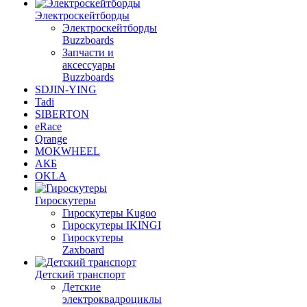
Электроскейтборды
Электроскейтборды
Buzzboards
Запчасти и
аксессуары
Buzzboards
SDJIN-YING
Tadi
SIBERTON
eRace
Qrange
MOKWHEEL
АКБ
OKLA
Гироскутеры
Гироскутеры Kugoo
Гироскутеры IKINGI
Гироскутеры
Zaxboard
Детский транспорт
Детские
электроквадроциклы