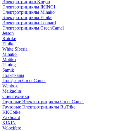
Электротрицикл Kugoo
Электротрициклы IKINGI
Электротрициклы Minako
Электротрициклы Elbike
Электротрициклы Leopard
Электротрициклы GreenCamel
Jetson
Rutrike
Elbike
White Siberia
Minako
Motiko
Liming
Samik
Гольфкары
Гольфкар GreenCamel
Wenbox
Maikaolin
Спецтехника
Грузовые Электротрициклы GreenCamel
Грузовые Электротрициклы RuTrike
KKCbike
Zaxboard
KIXIN
Velocifero