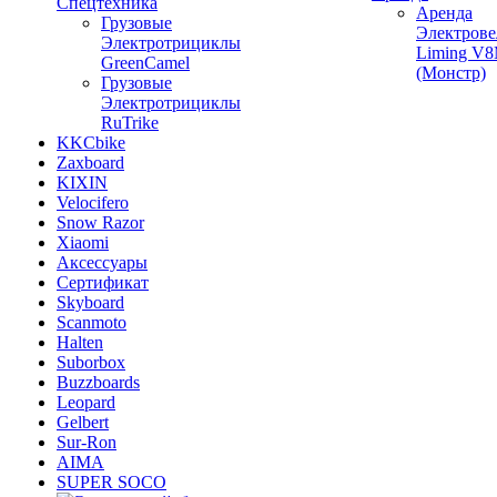
Спецтехника
Аренда
Грузовые
Электрове
Электротрициклы
Liming V
GreenCamel
(Монстр)
Грузовые
Электротрициклы
RuTrike
KKCbike
Zaxboard
KIXIN
Velocifero
Snow Razor
Xiaomi
Аксессуары
Сертификат
Skyboard
Scanmoto
Halten
Suborbox
Buzzboards
Leopard
Gelbert
Sur-Ron
AIMA
SUPER SOCO