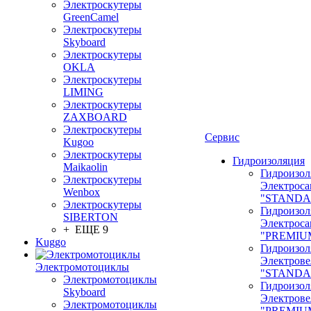
Электроскутеры
GreenCamel
Электроскутеры
Skyboard
Электроскутеры
OKLA
Электроскутеры
LIMING
Электроскутеры
ZAXBOARD
Электроскутеры
Сервис
Kugoo
Электроскутеры
Гидроизоляция
Maikaolin
Гидроизол
Электроскутеры
Электроса
Wenbox
"STANDA
Электроскутеры
Гидроизол
SIBERTON
Электроса
+ ЕЩЕ 9
"PREMIU
Kuggo
Гидроизол
Электрове
Электромотоциклы
"STANDA
Электромотоциклы
Гидроизол
Skyboard
Электрове
Электромотоциклы
"PREMIU