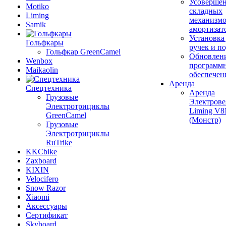
Усовершен
Motiko
складных
Liming
механизмо
Samik
амортизат
Установка
Гольфкары
ручек и п
Гольфкар GreenCamel
Обновлен
Wenbox
программ
Maikaolin
обеспечен
Аренда
Спецтехника
Аренда
Грузовые
Электрове
Электротрициклы
Liming V
GreenCamel
(Монстр)
Грузовые
Электротрициклы
RuTrike
KKCbike
Zaxboard
KIXIN
Velocifero
Snow Razor
Xiaomi
Аксессуары
Сертификат
Skyboard