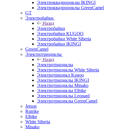
Электроквадроциклы IKINGI
Электроквадроциклы GreenCamel
GT
Электробайки
Назад
Электробайки
Электробайки KUGOO
Электробайки White Siberia
Электробайки IKINGI
GreenCamel
Электротрициклы
Назад
Электротрициклы
Электротрициклы White Siberia
Электротрицикл Kugoo
Электротрициклы IKINGI
Электротрициклы Minako
Электротрициклы Elbike
Электротрициклы Leopard
Электротрициклы GreenCamel
Jetson
Rutrike
Elbike
White Siberia
Minako