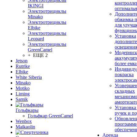
Электротрициклы
контролле
IKINGI
оптимальн
Электротрициклы
Дополнит
Minako
обжимка 
Электротрициклы
для улучш
Elbike
функцион
Электротрициклы
Установка
Leopard
дополните
Электротрициклы
освещени
GreenCamel
Модерниз
+ ЕЩЕ 2
аккумулят
Jetson
более емк
Rutrike
Индивиду
Elbike
покраска
White Siberia
электроса
Minako
Усовершен
Motiko
складных
Liming
механизмо
Samik
амортизат
Установка
Гольфкары
ручек и п
Гольфкар GreenCamel
Обновлен
Wenbox
программ
Maikaolin
обеспечен
Аренда