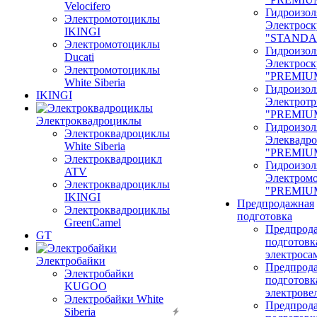
Velocifero
Гидроизол
Электромотоциклы
Электроск
IKINGI
"STANDA
Электромотоциклы
Гидроизол
Ducati
Электроск
Электромотоциклы
"PREMIU
White Siberia
Гидроизол
IKINGI
Электрот
"PREMIU
Электроквадроциклы
Гидроизол
Электроквадроциклы
Элеквадр
White Siberia
"PREMIU
Электроквадроцикл
Гидроизол
ATV
Электром
Электроквадроциклы
"PREMIU
IKINGI
Предпродажная
Электроквадроциклы
подготовка
GreenCamel
Предпрод
GT
подготовк
электроса
Электробайки
Предпрод
Электробайки
подготовк
KUGOO
электрове
Электробайки White
Предпрод
Siberia