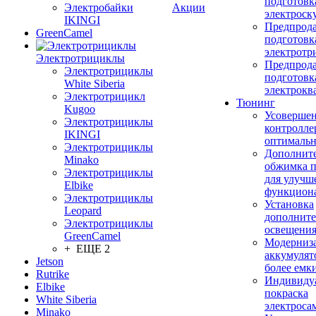
подготовк
Электробайки
Акции
электроск
IKINGI
Предпрод
GreenCamel
подготовк
электротр
Электротрициклы
Предпрод
Электротрициклы
подготовк
White Siberia
электрокв
Электротрицикл
Тюнинг
Kugoo
Усовершен
Электротрициклы
контролле
IKINGI
оптимальн
Электротрициклы
Дополнит
Minako
обжимка 
Электротрициклы
для улучш
Elbike
функцион
Электротрициклы
Установка
Leopard
дополните
Электротрициклы
освещени
GreenCamel
Модерниз
+ ЕЩЕ 2
аккумулят
Jetson
более емк
Rutrike
Индивиду
Elbike
покраска
White Siberia
электроса
Minako