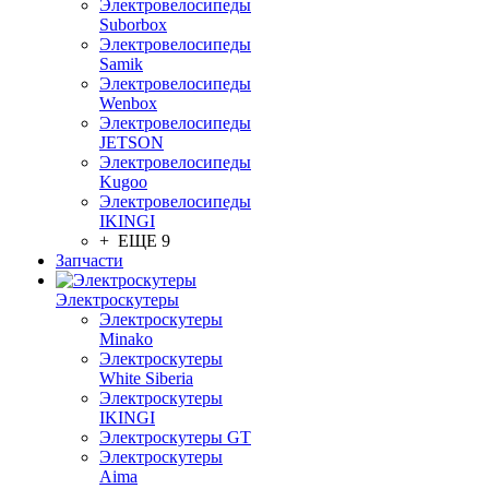
Электровелосипеды
Suborbox
Электровелосипеды
Samik
Электровелосипеды
Wenbox
Электровелосипеды
JETSON
Электровелосипеды
Kugoo
Электровелосипеды
IKINGI
+ ЕЩЕ 9
Запчасти
Электроскутеры
Электроскутеры
Minako
Электроскутеры
White Siberia
Электроскутеры
IKINGI
Электроскутеры GT
Электроскутеры
Aima