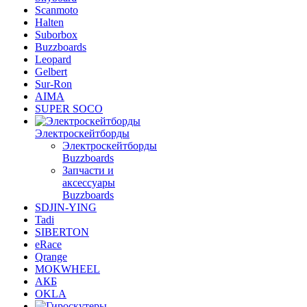
Scanmoto
Halten
Suborbox
Buzzboards
Leopard
Gelbert
Sur-Ron
AIMA
SUPER SOCO
Электроскейтборды
Электроскейтборды
Buzzboards
Запчасти и
аксессуары
Buzzboards
SDJIN-YING
Tadi
SIBERTON
eRace
Qrange
MOKWHEEL
АКБ
OKLA