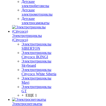
Детские
электробеговелы
Детские
электромотоциклы
Детские
электросамокаты
Электротрициклы
(Citycoco)
Электротрициклы
SIBERTON
Электротрициклы
Citycoco IKINGI
Электротрициклы
Skyboard
Электротрициклы
Citycoco White Siberia
Электротрициклы
Mavi
Электротрициклы
GT
+ ЕЩЕ 1
Электроснегокаты