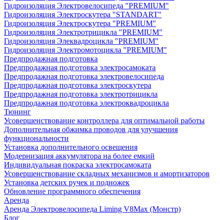
Гидроизоляция Электровелосипеда "PREMIUM"
Гидроизоляция Электроскутера "STANDART"
Гидроизоляция Электроскутера "PREMIUM"
Гидроизоляция Электротрицикла "PREMIUM"
Гидроизоляция Элеквадроцикла "PREMIUM"
Гидроизоляция Электромотоцикла "PREMIUM"
Предпродажная подготовка
Предпродажная подготовка электросамоката
Предпродажная подготовка электровелосипеда
Предпродажная подготовка электроскутера
Предпродажная подготовка электротрицикла
Предпродажная подготовка электроквадроцикла
Тюнинг
Усовершенствование контроллера для оптимальной работы
Дополнительная обжимка проводов для улучшения
функциональности
Установка дополнительного освещения
Модернизация аккумулятора на более емкий
Индивидуальная покраска электросамоката
Усовершенствование складных механизмов и амортизаторов
Установка детских ручек и подножек
Обновление программного обеспечения
Аренда
Аренда Электровелосипеда Liming V8Max (Монстр)
Блог