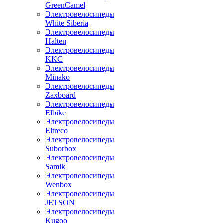
GreenCamel
Электровелосипеды
White Siberia
Электровелосипеды
Halten
Электровелосипеды
KKC
Электровелосипеды
Minako
Электровелосипеды
Zaxboard
Электровелосипеды
Elbike
Электровелосипеды
Eltreco
Электровелосипеды
Suborbox
Электровелосипеды
Samik
Электровелосипеды
Wenbox
Электровелосипеды
JETSON
Электровелосипеды
Kugoo