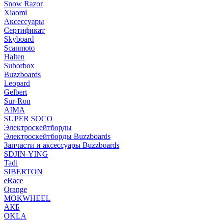
Snow Razor
Xiaomi
Аксессуары
Сертификат
Skyboard
Scanmoto
Halten
Suborbox
Buzzboards
Leopard
Gelbert
Sur-Ron
AIMA
SUPER SOCO
Электроскейтборды
Электроскейтборды Buzzboards
Запчасти и аксессуары Buzzboards
SDJIN-YING
Tadi
SIBERTON
eRace
Qrange
MOKWHEEL
АКБ
OKLA