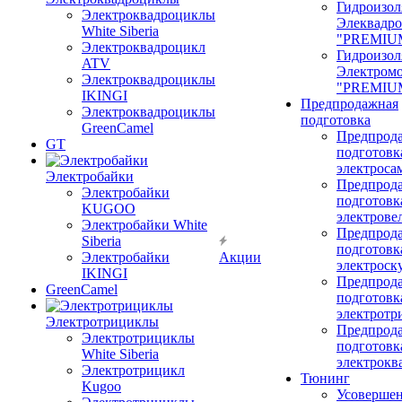
Гидроизол
Электроквадроциклы
Элеквадр
White Siberia
"PREMIU
Электроквадроцикл
Гидроизол
ATV
Электром
Электроквадроциклы
"PREMIU
IKINGI
Предпродажная
Электроквадроциклы
подготовка
GreenCamel
Предпрод
GT
подготовк
электроса
Электробайки
Предпрод
Электробайки
подготовк
KUGOO
электрове
Электробайки White
Предпрод
Siberia
подготовк
Электробайки
Акции
электроск
IKINGI
Предпрод
GreenCamel
подготовк
электротр
Электротрициклы
Предпрод
Электротрициклы
подготовк
White Siberia
электрокв
Электротрицикл
Тюнинг
Kugoo
Усовершен