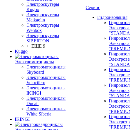
Электроскутеры
Сервис
Kugoo
Электроскутеры
Гидроизоляция
Maikaolin
Гидроизол
Электроскутеры
Электроса
Wenbox
"STANDA
Электроскутеры
Гидроизол
SIBERTON
Электроса
+ ЕЩЕ 9
"PREMIU
Kuggo
Гидроизол
Электрове
Электромотоциклы
"STANDA
Электромотоциклы
Гидроизол
Skyboard
Электрове
Электромотоциклы
"PREMIU
Velocifero
Гидроизол
Электромотоциклы
Электроск
IKINGI
"STANDA
Электромотоциклы
Гидроизол
Ducati
Электроск
Электромотоциклы
"PREMIU
White Siberia
Гидроизол
IKINGI
Электрот
"PREMIU
Электроквадроциклы