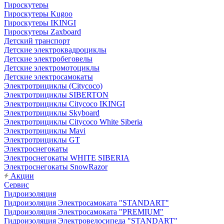
Гироскутеры
Гироскутеры Kugoo
Гироскутеры IKINGI
Гироскутеры Zaxboard
Детский транспорт
Детские электроквадроциклы
Детские электробеговелы
Детские электромотоциклы
Детские электросамокаты
Электротрициклы (Citycoco)
Электротрициклы SIBERTON
Электротрициклы Citycoco IKINGI
Электротрициклы Skyboard
Электротрициклы Citycoco White Siberia
Электротрициклы Mavi
Электротрициклы GT
Электроснегокаты
Электроснегокаты WHITE SIBERIA
Электроснегокаты SnowRazor
Акции
Сервис
Гидроизоляция
Гидроизоляция Электросамоката "STANDART"
Гидроизоляция Электросамоката "PREMIUM"
Гидроизоляция Электровелосипеда "STANDART"