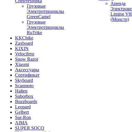
Спецтехника
Аренда
Грузовые
Электрове
Электротрициклы
Liming V
GreenCamel
(Монстр)
Грузовые
Электротрициклы
RuTrike
KKCbike
Zaxboard
KIXIN
Velocifero
Snow Razor
Xiaomi
Аксессуары
Сертификат
Skyboard
Scanmoto
Halten
Suborbox
Buzzboards
Leopard
Gelbert
Sur-Ron
AIMA
SUPER SOCO