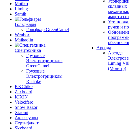
Усовершен
Motiko
складных
Liming
механизмо
Samik
амортизат
Установка
Гольфкары
ручек и п
Гольфкар GreenCamel
Обновлен
Wenbox
программ
Maikaolin
обеспечен
Аренда
Спецтехника
Аренда
Грузовые
Электрове
Электротрициклы
Liming V
GreenCamel
(Монстр)
Грузовые
Электротрициклы
RuTrike
KKCbike
Zaxboard
KIXIN
Velocifero
Snow Razor
Xiaomi
Аксессуары
Сертификат
Skyboard