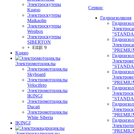
Электроскутеры
Сервис
Kugoo
Электроскутеры
Гидроизоляция
Maikaolin
Гидроизол
Электроскутеры
Электроса
Wenbox
"STANDA
Электроскутеры
Гидроизол
SIBERTON
Электроса
+ ЕЩЕ 9
"PREMIU
Kuggo
Гидроизол
Электрове
Электромотоциклы
"STANDA
Электромотоциклы
Гидроизол
Skyboard
Электрове
Электромотоциклы
"PREMIU
Velocifero
Гидроизол
Электромотоциклы
Электроск
IKINGI
"STANDA
Электромотоциклы
Гидроизол
Ducati
Электроск
Электромотоциклы
"PREMIU
White Siberia
Гидроизол
IKINGI
Электрот
"PREMIU
Электроквадроциклы