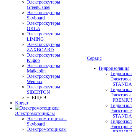
Электроскутеры
GreenCamel
Электроскутеры
Skyboard
Электроскутеры
OKLA
Электроскутеры
LIMING
Электроскутеры
ZAXBOARD
Электроскутеры
Сервис
Kugoo
Электроскутеры
Гидроизоляция
Maikaolin
Гидроизол
Электроскутеры
Электроса
Wenbox
"STANDA
Электроскутеры
Гидроизол
SIBERTON
Электроса
+ ЕЩЕ 9
"PREMIU
Kuggo
Гидроизол
Электрове
Электромотоциклы
"STANDA
Электромотоциклы
Гидроизол
Skyboard
Электрове
Электромотоциклы
"PREMIU