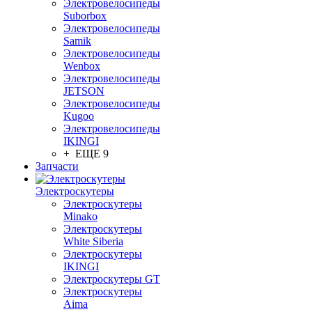
Электровелосипеды
Suborbox
Электровелосипеды
Samik
Электровелосипеды
Wenbox
Электровелосипеды
JETSON
Электровелосипеды
Kugoo
Электровелосипеды
IKINGI
+ ЕЩЕ 9
Запчасти
Электроскутеры
Электроскутеры
Minako
Электроскутеры
White Siberia
Электроскутеры
IKINGI
Электроскутеры GT
Электроскутеры
Aima