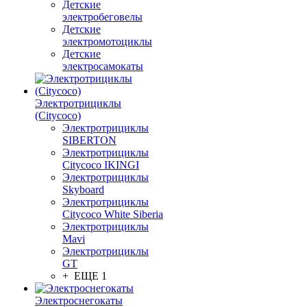
Детские
электробеговелы
Детские
электромотоциклы
Детские
электросамокаты
Электротрициклы
(Citycoco)
Электротрициклы
SIBERTON
Электротрициклы
Citycoco IKINGI
Электротрициклы
Skyboard
Электротрициклы
Citycoco White Siberia
Электротрициклы
Mavi
Электротрициклы
GT
+ ЕЩЕ 1
Электроснегокаты