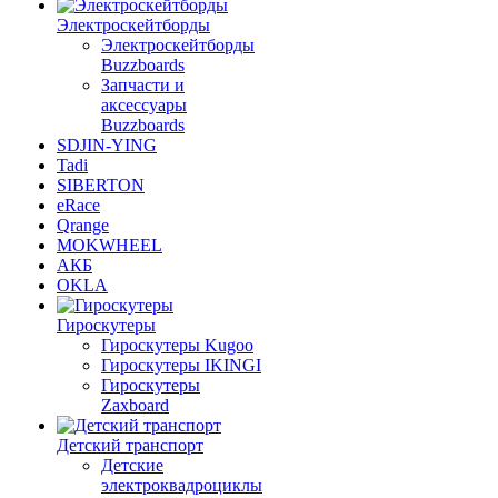
Электроскейтборды
Электроскейтборды
Buzzboards
Запчасти и
аксессуары
Buzzboards
SDJIN-YING
Tadi
SIBERTON
eRace
Qrange
MOKWHEEL
АКБ
OKLA
Гироскутеры
Гироскутеры Kugoo
Гироскутеры IKINGI
Гироскутеры
Zaxboard
Детский транспорт
Детские
электроквадроциклы