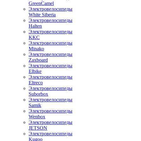
GreenCamel
Электровелосипеды
White Siberia
Электровелосипеды
Halten
Электровелосипеды
KKC
Электровелосипеды
Minako
Электровелосипеды
Zaxboard
Электровелосипеды
Elbike
Электровелосипеды
Eltreco
Электровелосипеды
Suborbox
Электровелосипеды
Samik
Электровелосипеды
Wenbox
Электровелосипеды
JETSON
Электровелосипеды
Kugoo