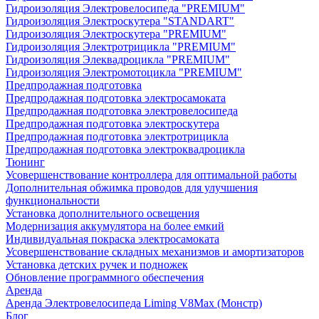
Гидроизоляция Электровелосипеда "PREMIUM"
Гидроизоляция Электроскутера "STANDART"
Гидроизоляция Электроскутера "PREMIUM"
Гидроизоляция Электротрицикла "PREMIUM"
Гидроизоляция Элеквадроцикла "PREMIUM"
Гидроизоляция Электромотоцикла "PREMIUM"
Предпродажная подготовка
Предпродажная подготовка электросамоката
Предпродажная подготовка электровелосипеда
Предпродажная подготовка электроскутера
Предпродажная подготовка электротрицикла
Предпродажная подготовка электроквадроцикла
Тюнинг
Усовершенствование контроллера для оптимальной работы
Дополнительная обжимка проводов для улучшения
функциональности
Установка дополнительного освещения
Модернизация аккумулятора на более емкий
Индивидуальная покраска электросамоката
Усовершенствование складных механизмов и амортизаторов
Установка детских ручек и подножек
Обновление программного обеспечения
Аренда
Аренда Электровелосипеда Liming V8Max (Монстр)
Блог