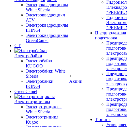
Гидроизол
Электроквадроциклы
Элеквадр
White Siberia
"PREMIU
Электроквадроцикл
Гидроизол
ATV
Электром
Электроквадроциклы
"PREMIU
IKINGI
Предпродажная
Электроквадроциклы
подготовка
GreenCamel
Предпрод
GT
подготовк
электроса
Электробайки
Предпрод
Электробайки
подготовк
KUGOO
электрове
Электробайки White
Предпрод
Siberia
подготовк
Электробайки
Акции
электроск
IKINGI
Предпрод
GreenCamel
подготовк
электротр
Электротрициклы
Предпрод
Электротрициклы
подготовк
White Siberia
электрокв
Электротрицикл
Тюнинг
Kugoo
Усовершен