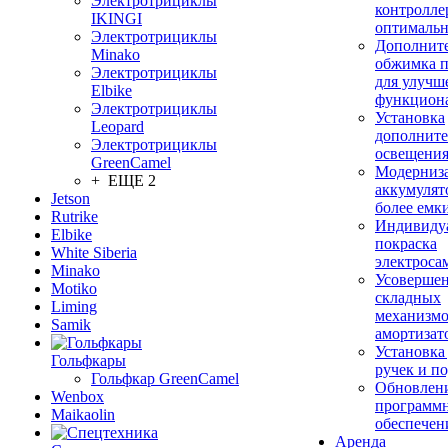
Электротрициклы
контролле
IKINGI
оптимальн
Электротрициклы
Дополнит
Minako
обжимка 
Электротрициклы
для улучш
Elbike
функцион
Электротрициклы
Установка
Leopard
дополните
Электротрициклы
освещени
GreenCamel
Модерниз
+ ЕЩЕ 2
аккумулят
Jetson
более емк
Rutrike
Индивиду
Elbike
покраска
White Siberia
электроса
Minako
Усовершен
Motiko
складных
Liming
механизмо
Samik
амортизат
Установка
Гольфкары
ручек и п
Гольфкар GreenCamel
Обновлен
Wenbox
программ
Maikaolin
обеспечен
Аренда