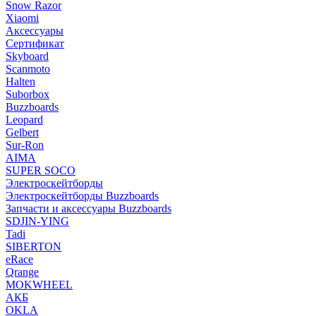
Snow Razor
Xiaomi
Аксессуары
Сертификат
Skyboard
Scanmoto
Halten
Suborbox
Buzzboards
Leopard
Gelbert
Sur-Ron
AIMA
SUPER SOCO
Электроскейтборды
Электроскейтборды Buzzboards
Запчасти и аксессуары Buzzboards
SDJIN-YING
Tadi
SIBERTON
eRace
Qrange
MOKWHEEL
АКБ
OKLA