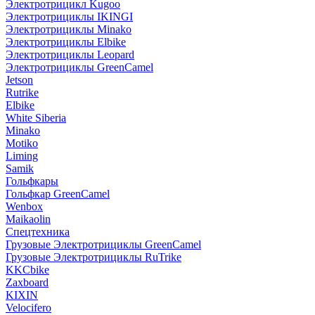
Электротрицикл Kugoo
Электротрициклы IKINGI
Электротрициклы Minako
Электротрициклы Elbike
Электротрициклы Leopard
Электротрициклы GreenCamel
Jetson
Rutrike
Elbike
White Siberia
Minako
Motiko
Liming
Samik
Гольфкары
Гольфкар GreenCamel
Wenbox
Maikaolin
Спецтехника
Грузовые Электротрициклы GreenCamel
Грузовые Электротрициклы RuTrike
KKCbike
Zaxboard
KIXIN
Velocifero