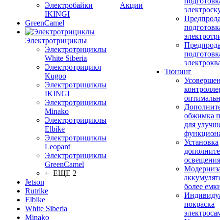
подготовк
Электробайки
Акции
электроск
IKINGI
Предпрод
GreenCamel
подготовк
электротр
Электротрициклы
Предпрод
Электротрициклы
подготовк
White Siberia
электрокв
Электротрицикл
Тюнинг
Kugoo
Усовершен
Электротрициклы
контролле
IKINGI
оптимальн
Электротрициклы
Дополнит
Minako
обжимка 
Электротрициклы
для улучш
Elbike
функцион
Электротрициклы
Установка
Leopard
дополните
Электротрициклы
освещени
GreenCamel
Модерниз
+ ЕЩЕ 2
аккумулят
Jetson
более емк
Rutrike
Индивиду
Elbike
покраска
White Siberia
электроса
Minako