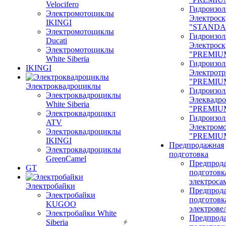
Velocifero
Гидроизол
Электромотоциклы
Электроск
IKINGI
"STANDA
Электромотоциклы
Гидроизол
Ducati
Электроск
Электромотоциклы
"PREMIU
White Siberia
Гидроизол
IKINGI
Электрот
"PREMIU
Электроквадроциклы
Гидроизол
Электроквадроциклы
Элеквадр
White Siberia
"PREMIU
Электроквадроцикл
Гидроизол
ATV
Электром
Электроквадроциклы
"PREMIU
IKINGI
Предпродажная
Электроквадроциклы
подготовка
GreenCamel
Предпрод
GT
подготовк
электроса
Электробайки
Предпрод
Электробайки
подготовк
KUGOO
электрове
Электробайки White
Предпрод
Siberia