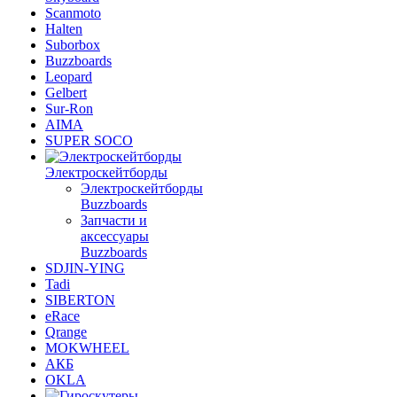
Scanmoto
Halten
Suborbox
Buzzboards
Leopard
Gelbert
Sur-Ron
AIMA
SUPER SOCO
Электроскейтборды
Электроскейтборды
Buzzboards
Запчасти и
аксессуары
Buzzboards
SDJIN-YING
Tadi
SIBERTON
eRace
Qrange
MOKWHEEL
АКБ
OKLA