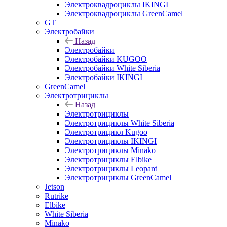
Электроквадроциклы IKINGI
Электроквадроциклы GreenCamel
GT
Электробайки
Назад
Электробайки
Электробайки KUGOO
Электробайки White Siberia
Электробайки IKINGI
GreenCamel
Электротрициклы
Назад
Электротрициклы
Электротрициклы White Siberia
Электротрицикл Kugoo
Электротрициклы IKINGI
Электротрициклы Minako
Электротрициклы Elbike
Электротрициклы Leopard
Электротрициклы GreenCamel
Jetson
Rutrike
Elbike
White Siberia
Minako