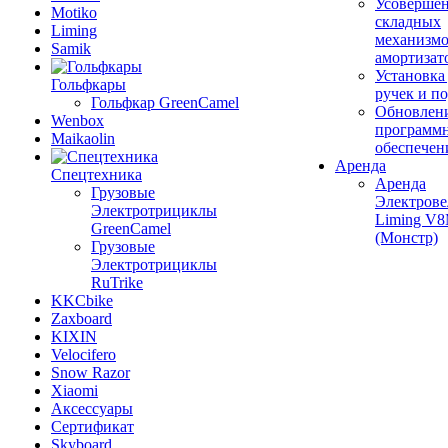
Усовершен
Motiko
складных
Liming
механизмо
Samik
амортизат
Установка
Гольфкары
ручек и п
Гольфкар GreenCamel
Обновлен
Wenbox
программ
Maikaolin
обеспечен
Аренда
Спецтехника
Аренда
Грузовые
Электрове
Электротрициклы
Liming V
GreenCamel
(Монстр)
Грузовые
Электротрициклы
RuTrike
KKCbike
Zaxboard
KIXIN
Velocifero
Snow Razor
Xiaomi
Аксессуары
Сертификат
Skyboard