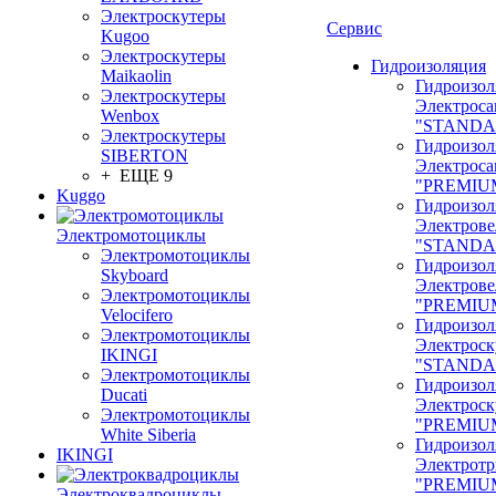
Электроскутеры
Сервис
Kugoo
Электроскутеры
Гидроизоляция
Maikaolin
Гидроизол
Электроскутеры
Электроса
Wenbox
"STANDA
Электроскутеры
Гидроизол
SIBERTON
Электроса
+ ЕЩЕ 9
"PREMIU
Kuggo
Гидроизол
Электрове
Электромотоциклы
"STANDA
Электромотоциклы
Гидроизол
Skyboard
Электрове
Электромотоциклы
"PREMIU
Velocifero
Гидроизол
Электромотоциклы
Электроск
IKINGI
"STANDA
Электромотоциклы
Гидроизол
Ducati
Электроск
Электромотоциклы
"PREMIU
White Siberia
Гидроизол
IKINGI
Электрот
"PREMIU
Электроквадроциклы