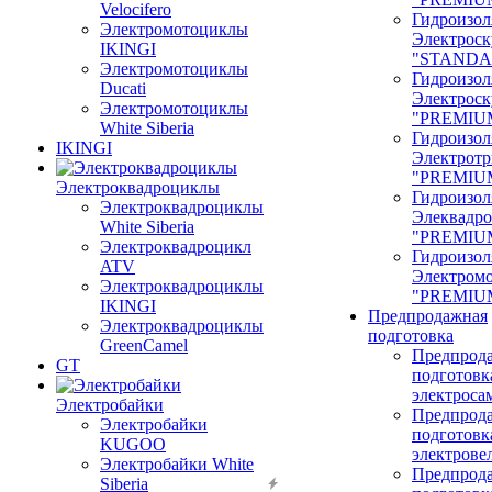
Velocifero
Гидроизол
Электромотоциклы
Электроск
IKINGI
"STANDA
Электромотоциклы
Гидроизол
Ducati
Электроск
Электромотоциклы
"PREMIU
White Siberia
Гидроизол
IKINGI
Электрот
"PREMIU
Электроквадроциклы
Гидроизол
Электроквадроциклы
Элеквадр
White Siberia
"PREMIU
Электроквадроцикл
Гидроизол
ATV
Электром
Электроквадроциклы
"PREMIU
IKINGI
Предпродажная
Электроквадроциклы
подготовка
GreenCamel
Предпрод
GT
подготовк
электроса
Электробайки
Предпрод
Электробайки
подготовк
KUGOO
электрове
Электробайки White
Предпрод
Siberia