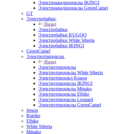
Электроквадроциклы IKINGI
Электроквадроциклы GreenCamel
GT
Электробайки
Назад
Электробайки
Электробайки KUGOO
Электробайки White Siberia
Электробайки IKINGI
GreenCamel
Электротрициклы
Назад
Электротрициклы
Электротрициклы White Siberia
Электротрицикл Kugoo
Электротрициклы IKINGI
Электротрициклы Minako
Электротрициклы Elbike
Электротрициклы Leopard
Электротрициклы GreenCamel
Jetson
Rutrike
Elbike
White Siberia
Minako