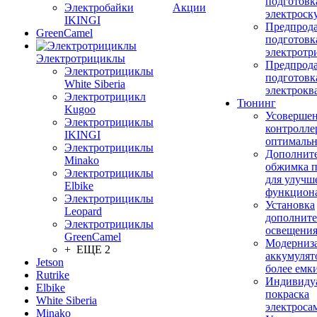
подготовк
Электробайки
Акции
электроск
IKINGI
Предпрод
GreenCamel
подготовк
электротр
Электротрициклы
Предпрод
Электротрициклы
подготовк
White Siberia
электрокв
Электротрицикл
Тюнинг
Kugoo
Усовершен
Электротрициклы
контролле
IKINGI
оптимальн
Электротрициклы
Дополнит
Minako
обжимка 
Электротрициклы
для улучш
Elbike
функцион
Электротрициклы
Установка
Leopard
дополните
Электротрициклы
освещени
GreenCamel
Модерниз
+ ЕЩЕ 2
аккумулят
Jetson
более емк
Rutrike
Индивиду
Elbike
покраска
White Siberia
электроса
Minako