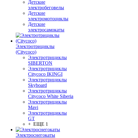
Детские
электробеговелы
Детские
электромотоциклы
Детские
электросамокаты
Электротрициклы
(Citycoco)
Электротрициклы
SIBERTON
Электротрициклы
Citycoco IKINGI
Электротрициклы
Skyboard
Электротрициклы
Citycoco White Siberia
Электротрициклы
Mavi
Электротрициклы
GT
+ ЕЩЕ 1
Электроснегокаты