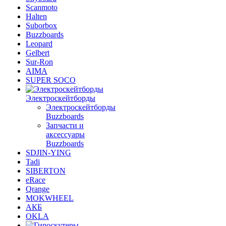
Scanmoto
Halten
Suborbox
Buzzboards
Leopard
Gelbert
Sur-Ron
AIMA
SUPER SOCO
Электроскейтборды
Электроскейтборды
Buzzboards
Запчасти и
аксессуары
Buzzboards
SDJIN-YING
Tadi
SIBERTON
eRace
Qrange
MOKWHEEL
АКБ
OKLA