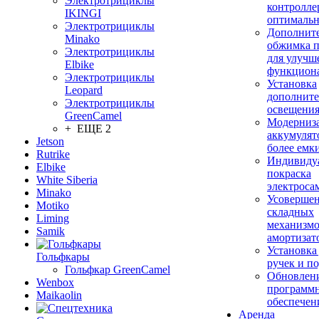
Электротрициклы
контролле
IKINGI
оптимальн
Электротрициклы
Дополнит
Minako
обжимка 
Электротрициклы
для улучш
Elbike
функцион
Электротрициклы
Установка
Leopard
дополните
Электротрициклы
освещени
GreenCamel
Модерниз
+ ЕЩЕ 2
аккумулят
Jetson
более емк
Rutrike
Индивиду
Elbike
покраска
White Siberia
электроса
Minako
Усовершен
Motiko
складных
Liming
механизмо
Samik
амортизат
Установка
Гольфкары
ручек и п
Гольфкар GreenCamel
Обновлен
Wenbox
программ
Maikaolin
обеспечен
Аренда