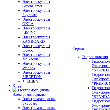
Электроскутеры
GreenCamel
Электроскутеры
Skyboard
Электроскутеры
OKLA
Электроскутеры
LIMING
Электроскутеры
ZAXBOARD
Электроскутеры
Сервис
Kugoo
Электроскутеры
Гидроизоляция
Maikaolin
Гидроизол
Электроскутеры
Электроса
Wenbox
"STANDA
Электроскутеры
Гидроизол
SIBERTON
Электроса
+ ЕЩЕ 9
"PREMIU
Kuggo
Гидроизол
Электрове
Электромотоциклы
"STANDA
Электромотоциклы
Гидроизол
Skyboard
Электрове
Электромотоциклы
"PREMIU