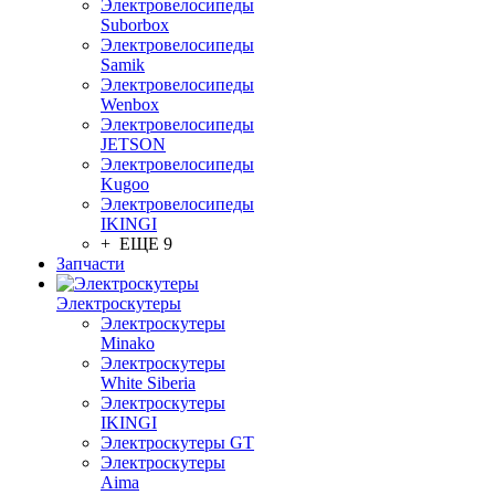
Электровелосипеды
Suborbox
Электровелосипеды
Samik
Электровелосипеды
Wenbox
Электровелосипеды
JETSON
Электровелосипеды
Kugoo
Электровелосипеды
IKINGI
+ ЕЩЕ 9
Запчасти
Электроскутеры
Электроскутеры
Minako
Электроскутеры
White Siberia
Электроскутеры
IKINGI
Электроскутеры GT
Электроскутеры
Aima