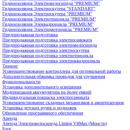
Гидроизоляция Электровелосипеда "PREMIUM"
Гидроизоляция Электроскутера "STANDART"
Гидроизоляция Электроскутера "PREMIUM"
Гидроизоляция Электротрицикла "PREMIUM"
Гидроизоляция Элеквадроцикла "PREMIUM"
Гидроизоляция Электромотоцикла "PREMIUM"
Предпродажная подготовка
Предпродажная подготовка электросамоката
Предпродажная подготовка электровелосипеда
Предпродажная подготовка электроскутера
Предпродажная подготовка электротрицикла
Предпродажная подготовка электроквадроцикла
Тюнинг
Усовершенствование контроллера для оптимальной работы
Дополнительная обжимка проводов для улучшения
функциональности
Установка дополнительного освещения
Модернизация аккумулятора на более емкий
Индивидуальная покраска электросамоката
Усовершенствование складных механизмов и амортизаторов
Установка детских ручек и подножек
Обновление программного обеспечения
Аренда
Аренда Электровелосипеда Liming V8Max (Монстр)
Блог