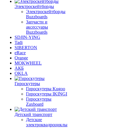
Электроскейтборды
Электроскейтборды
Buzzboards
Запчасти и
аксессуары
Buzzboards
SDJIN-YING
Tadi
SIBERTON
eRace
Qrange
MOKWHEEL
АКБ
OKLA
Гироскутеры
Гироскутеры Kugoo
Гироскутеры IKINGI
Гироскутеры
Zaxboard
Детский транспорт
Детские
электроквадроциклы