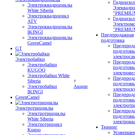
Гидроизол
Электроквадроциклы
Элеквадр
White Siberia
"PREMIU
Электроквадроцикл
Гидроизол
ATV
Электром
Электроквадроциклы
"PREMIU
IKINGI
Предпродажная
Электроквадроциклы
подготовка
GreenCamel
Предпрод
GT
подготовк
электроса
Электробайки
Предпрод
Электробайки
подготовк
KUGOO
электрове
Электробайки White
Предпрод
Siberia
подготовк
Электробайки
Акции
электроск
IKINGI
Предпрод
GreenCamel
подготовк
электротр
Электротрициклы
Предпрод
Электротрициклы
подготовк
White Siberia
электрокв
Электротрицикл
Тюнинг
Kugoo
Усовершен