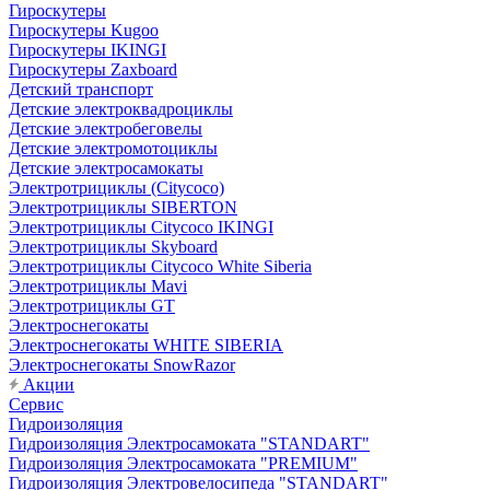
Гироскутеры
Гироскутеры Kugoo
Гироскутеры IKINGI
Гироскутеры Zaxboard
Детский транспорт
Детские электроквадроциклы
Детские электробеговелы
Детские электромотоциклы
Детские электросамокаты
Электротрициклы (Citycoco)
Электротрициклы SIBERTON
Электротрициклы Citycoco IKINGI
Электротрициклы Skyboard
Электротрициклы Citycoco White Siberia
Электротрициклы Mavi
Электротрициклы GT
Электроснегокаты
Электроснегокаты WHITE SIBERIA
Электроснегокаты SnowRazor
Акции
Сервис
Гидроизоляция
Гидроизоляция Электросамоката "STANDART"
Гидроизоляция Электросамоката "PREMIUM"
Гидроизоляция Электровелосипеда "STANDART"