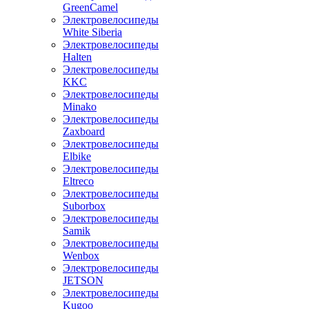
GreenCamel
Электровелосипеды
White Siberia
Электровелосипеды
Halten
Электровелосипеды
KKC
Электровелосипеды
Minako
Электровелосипеды
Zaxboard
Электровелосипеды
Elbike
Электровелосипеды
Eltreco
Электровелосипеды
Suborbox
Электровелосипеды
Samik
Электровелосипеды
Wenbox
Электровелосипеды
JETSON
Электровелосипеды
Kugoo