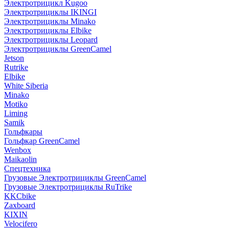
Электротрицикл Kugoo
Электротрициклы IKINGI
Электротрициклы Minako
Электротрициклы Elbike
Электротрициклы Leopard
Электротрициклы GreenCamel
Jetson
Rutrike
Elbike
White Siberia
Minako
Motiko
Liming
Samik
Гольфкары
Гольфкар GreenCamel
Wenbox
Maikaolin
Спецтехника
Грузовые Электротрициклы GreenCamel
Грузовые Электротрициклы RuTrike
KKCbike
Zaxboard
KIXIN
Velocifero