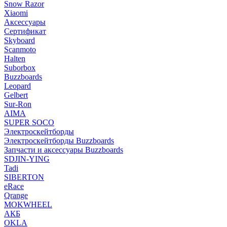
Snow Razor
Xiaomi
Аксессуары
Сертификат
Skyboard
Scanmoto
Halten
Suborbox
Buzzboards
Leopard
Gelbert
Sur-Ron
AIMA
SUPER SOCO
Электроскейтборды
Электроскейтборды Buzzboards
Запчасти и аксессуары Buzzboards
SDJIN-YING
Tadi
SIBERTON
eRace
Qrange
MOKWHEEL
АКБ
OKLA