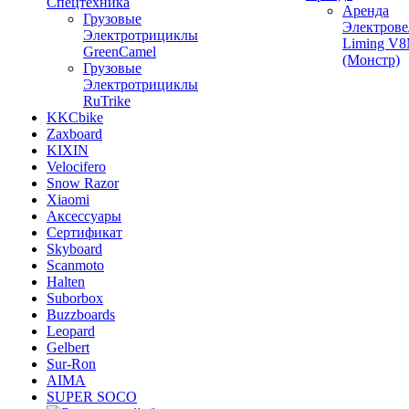
Спецтехника
Аренда
Грузовые
Электрове
Электротрициклы
Liming V
GreenCamel
(Монстр)
Грузовые
Электротрициклы
RuTrike
KKCbike
Zaxboard
KIXIN
Velocifero
Snow Razor
Xiaomi
Аксессуары
Сертификат
Skyboard
Scanmoto
Halten
Suborbox
Buzzboards
Leopard
Gelbert
Sur-Ron
AIMA
SUPER SOCO