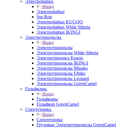
Электробайки
Назад
Электробайки
Sur-Ron
Электробайки KUGOO
Электробайки White Siberia
Электробайки IKINGI
Электротрициклы
Назад
Электротрициклы
Электротрициклы White Siberia
Электротрицикл Kugoo
Электротрициклы IKINGI
Электротрициклы Minako
Электротрициклы Elbike
Электротрициклы Leopard
Электротрициклы GreenCamel
Гольфкары
Назад
Гольфкары
Гольфкар GreenCamel
Спецтехника
Назад
Спецтехника
Грузовые Электротрициклы GreenCamel