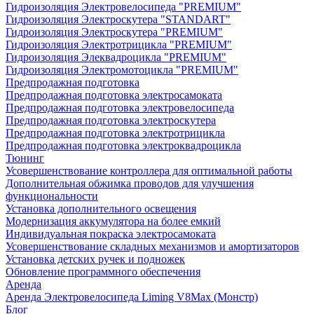
Гидроизоляция Электровелосипеда "PREMIUM"
Гидроизоляция Электроскутера "STANDART"
Гидроизоляция Электроскутера "PREMIUM"
Гидроизоляция Электротрицикла "PREMIUM"
Гидроизоляция Элеквадроцикла "PREMIUM"
Гидроизоляция Электромотоцикла "PREMIUM"
Предпродажная подготовка
Предпродажная подготовка электросамоката
Предпродажная подготовка электровелосипеда
Предпродажная подготовка электроскутера
Предпродажная подготовка электротрицикла
Предпродажная подготовка электроквадроцикла
Тюнинг
Усовершенствование контроллера для оптимальной работы
Дополнительная обжимка проводов для улучшения
функциональности
Установка дополнительного освещения
Модернизация аккумулятора на более емкий
Индивидуальная покраска электросамоката
Усовершенствование складных механизмов и амортизаторов
Установка детских ручек и подножек
Обновление программного обеспечения
Аренда
Аренда Электровелосипеда Liming V8Max (Монстр)
Блог