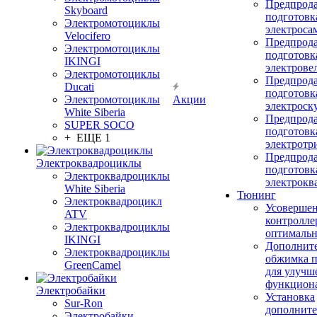
Предпрод
Skyboard
подготовк
Электромотоциклы
электроса
Velocifero
Предпрод
Электромотоциклы
подготовк
IKINGI
электрове
Электромотоциклы
Предпрод
Ducati
подготовк
Электромотоциклы
Акции
электроск
White Siberia
Предпрод
SUPER SOCO
подготовк
+ ЕЩЕ 1
электротр
Предпрод
Электроквадроциклы
подготовк
Электроквадроциклы
электрокв
White Siberia
Тюнинг
Электроквадроцикл
Усовершен
ATV
контролле
Электроквадроциклы
оптимальн
IKINGI
Дополнит
Электроквадроциклы
обжимка 
GreenCamel
для улучш
функцион
Электробайки
Установка
Sur-Ron
дополните
Электробайки