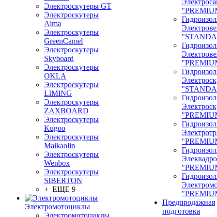
Электроса
Электроскутеры GT
"PREMIU
Электроскутеры
Гидроизол
Aima
Электрове
Электроскутеры
"STANDA
GreenCamel
Гидроизол
Электроскутеры
Электрове
Skyboard
"PREMIU
Электроскутеры
Гидроизол
OKLA
Электроск
Электроскутеры
"STANDA
LIMING
Гидроизол
Электроскутеры
Электроск
ZAXBOARD
"PREMIU
Электроскутеры
Гидроизол
Kugoo
Электрот
Электроскутеры
"PREMIU
Maikaolin
Гидроизол
Электроскутеры
Элеквадр
Wenbox
"PREMIU
Электроскутеры
Гидроизол
SIBERTON
Электром
+ ЕЩЕ 9
"PREMIU
Предпродажная
Электромотоциклы
подготовка
Электромотоциклы