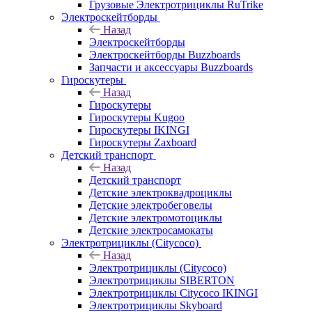
Грузовые Электротрициклы RuTrike
Электроскейтборды
Назад
Электроскейтборды
Электроскейтборды Buzzboards
Запчасти и аксессуары Buzzboards
Гироскутеры
Назад
Гироскутеры
Гироскутеры Kugoo
Гироскутеры IKINGI
Гироскутеры Zaxboard
Детский транспорт
Назад
Детский транспорт
Детские электроквадроциклы
Детские электробеговелы
Детские электромотоциклы
Детские электросамокаты
Электротрициклы (Citycoco)
Назад
Электротрициклы (Citycoco)
Электротрициклы SIBERTON
Электротрициклы Citycoco IKINGI
Электротрициклы Skyboard