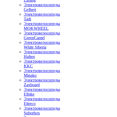
Liming
Электровелосипеды
Gelbert
Электровелосипеды
Tadi
Электровелосипеды
MOKWHEEL
Электровелосипеды
GreenCamel
Электровелосипеды
White Siberia
Электровелосипеды
Halten
Электровелосипеды
KKC
Электровелосипеды
Minako
Электровелосипеды
Zaxboard
Электровелосипеды
Elbike
Электровелосипеды
Eltreco
Электровелосипеды
Suborbox