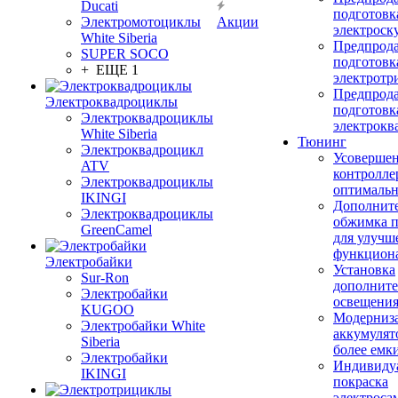
Ducati
подготовк
Электромотоциклы
Акции
электроск
White Siberia
Предпрод
SUPER SOCO
подготовк
+ ЕЩЕ 1
электротр
Предпрод
Электроквадроциклы
подготовк
Электроквадроциклы
электрокв
White Siberia
Тюнинг
Электроквадроцикл
Усовершен
ATV
контролле
Электроквадроциклы
оптимальн
IKINGI
Дополнит
Электроквадроциклы
обжимка 
GreenCamel
для улучш
функцион
Электробайки
Установка
Sur-Ron
дополните
Электробайки
освещени
KUGOO
Модерниз
Электробайки White
аккумулят
Siberia
более емк
Электробайки
Индивиду
IKINGI
покраска
электроса