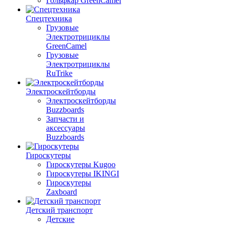
Гольфкар GreenCamel
Спецтехника
Грузовые
Электротрициклы
GreenCamel
Грузовые
Электротрициклы
RuTrike
Электроскейтборды
Электроскейтборды
Buzzboards
Запчасти и
аксессуары
Buzzboards
Гироскутеры
Гироскутеры Kugoo
Гироскутеры IKINGI
Гироскутеры
Zaxboard
Детский транспорт
Детские