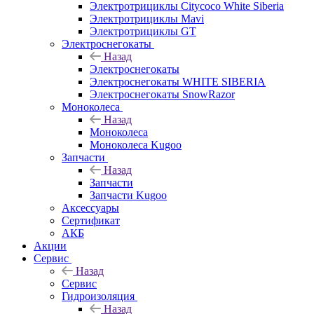
Электротрициклы Citycoco White Siberia
Электротрициклы Mavi
Электротрициклы GT
Электроснегокаты
Назад
Электроснегокаты
Электроснегокаты WHITE SIBERIA
Электроснегокаты SnowRazor
Моноколеса
Назад
Моноколеса
Моноколеса Kugoo
Запчасти
Назад
Запчасти
Запчасти Kugoo
Аксессуары
Сертификат
АКБ
Акции
Сервис
Назад
Сервис
Гидроизоляция
Назад