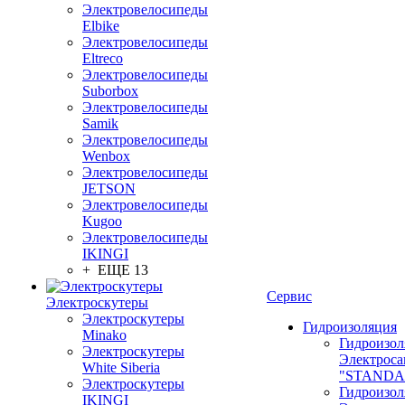
Электровелосипеды
Elbike
Электровелосипеды
Eltreco
Электровелосипеды
Suborbox
Электровелосипеды
Samik
Электровелосипеды
Wenbox
Электровелосипеды
JETSON
Электровелосипеды
Kugoo
Электровелосипеды
IKINGI
+ ЕЩЕ 13
Сервис
Электроскутеры
Электроскутеры
Гидроизоляция
Minako
Гидроизол
Электроскутеры
Электроса
White Siberia
"STANDA
Электроскутеры
Гидроизол
IKINGI