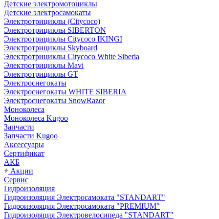
Детские электромотоциклы
Детские электросамокаты
Электротрициклы (Citycoco)
Электротрициклы SIBERTON
Электротрициклы Citycoco IKINGI
Электротрициклы Skyboard
Электротрициклы Citycoco White Siberia
Электротрициклы Mavi
Электротрициклы GT
Электроснегокаты
Электроснегокаты WHITE SIBERIA
Электроснегокаты SnowRazor
Моноколеса
Моноколеса Kugoo
Запчасти
Запчасти Kugoo
Аксессуары
Сертификат
АКБ
Акции
Сервис
Гидроизоляция
Гидроизоляция Электросамоката "STANDART"
Гидроизоляция Электросамоката "PREMIUM"
Гидроизоляция Электровелосипеда "STANDART"