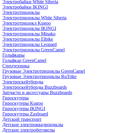
Электробайки White Siberia
Электробайки IKINGI
Электротрициклы
Электротрициклы White Siberia
Электротрицикл Kugoo
Электротрициклы IKINGI
Электротрициклы Minako
Электротрициклы Elbike
Электротрициклы Leopard
Электротрициклы GreenCamel
Гольфкары
Гольфкар GreenCamel
Спецтехника
Грузовые Электротрициклы GreenCamel
Грузовые Электротрициклы RuTrike
Электроскейтборды
Электроскейтборды Buzzboards
Запчасти и аксессуары Buzzboards
Гироскутеры
Гироскутеры Kugoo
Гироскутеры IKINGI
Гироскутеры Zaxboard
Детский транспорт
Детские электроквадроциклы
Детские электробеговелы