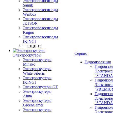
Электровелосипеды
Samik
Электровелосипеды
Wenbox
Электровелосипеды
JETSON
Электровелосипеды
Kugoo
Электровелосипеды
IKINGI
+ ЕЩЕ 13
Сервис
Электроскутеры
Электроскутеры
Гидроизоляция
Minako
Гидроизол
Электроскутеры
Электроса
White Siberia
"STANDA
Электроскутеры
Гидроизол
IKINGI
Электроса
Электроскутеры GT
"PREMIU
Электроскутеры
Гидроизол
Aima
Электрове
Электроскутеры
"STANDA
GreenCamel
Гидроизол
Электроскутеры
Электрове