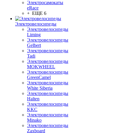
Электросамокаты
eRace
+ ЕЩЕ 6
Электровелосипеды
Электровелосипеды
Liming
Электровелосипеды
Gelbert
Электровелосипеды
Tadi
Электровелосипеды
MOKWHEEL
Электровелосипеды
GreenCamel
Электровелосипеды
White Siberia
Электровелосипеды
Halten
Электровелосипеды
KKC
Электровелосипеды
Minako
Электровелосипеды
Zaxboard