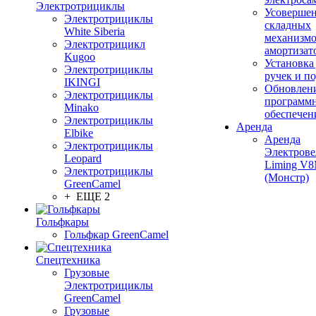
Электротрициклы
Усовершен
Электротрициклы
складных
White Siberia
механизмо
Электротрицикл
амортизат
Kugoo
Установка
Электротрициклы
ручек и п
IKINGI
Обновлен
Электротрициклы
программ
Minako
обеспечен
Электротрициклы
Аренда
Elbike
Аренда
Электротрициклы
Электрове
Leopard
Liming V
Электротрициклы
(Монстр)
GreenCamel
+ ЕЩЕ 2
Гольфкары
Гольфкар GreenCamel
Спецтехника
Грузовые
Электротрициклы
GreenCamel
Грузовые