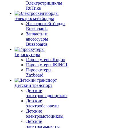
Электротрициклы
RuTrike
Электроскейтборды
Электроскейтборды
Buzzboards
Запчасти и
аксессуары
Buzzboards
Гироскутеры
Гироскутеры Kugoo
Гироскутеры IKINGI
Гироскутеры
Zaxboard
Детский транспорт
Детские
электроквадроциклы
Детские
электробеговелы
Детские
электромотоциклы
Детские
электросамокаты