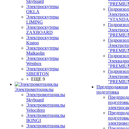
Skyboard
"PREMIU
Электроскутеры
Гидроизол
OKLA
Электроск
Электроскутеры
"STANDA
LIMING
Гидроизол
Электроскутеры
Электроск
ZAXBOARD
"PREMIU
Электроскутеры
Гидроизол
Kugoo
Электрот
Электроскутеры
"PREMIU
Maikaolin
Гидроизол
Электроскутеры
Элеквадр
Wenbox
"PREMIU
Электроскутеры
Гидроизол
SIBERTON
Электром
+ ЕЩЕ 9
"PREMIU
Предпродажная
Электромотоциклы
подготовка
Электромотоциклы
Предпрод
Skyboard
подготовк
Электромотоциклы
электроса
Velocifero
Предпрод
Электромотоциклы
подготовк
IKINGI
электрове
Электромотоциклы
Предпрод