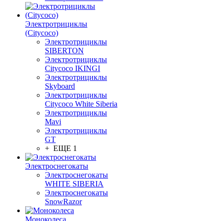
Электротрициклы
(Citycoco)
Электротрициклы
SIBERTON
Электротрициклы
Citycoco IKINGI
Электротрициклы
Skyboard
Электротрициклы
Citycoco White Siberia
Электротрициклы
Mavi
Электротрициклы
GT
+ ЕЩЕ 1
Электроснегокаты
Электроснегокаты
WHITE SIBERIA
Электроснегокаты
SnowRazor
Моноколеса