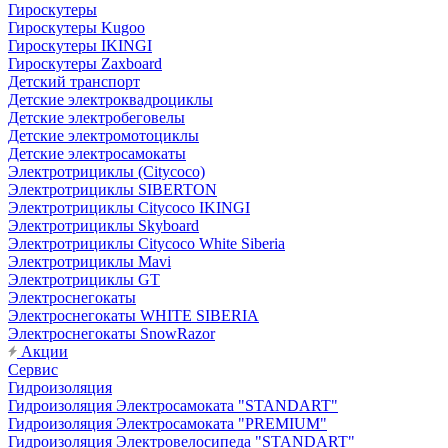
Гироскутеры
Гироскутеры Kugoo
Гироскутеры IKINGI
Гироскутеры Zaxboard
Детский транспорт
Детские электроквадроциклы
Детские электробеговелы
Детские электромотоциклы
Детские электросамокаты
Электротрициклы (Citycoco)
Электротрициклы SIBERTON
Электротрициклы Citycoco IKINGI
Электротрициклы Skyboard
Электротрициклы Citycoco White Siberia
Электротрициклы Mavi
Электротрициклы GT
Электроснегокаты
Электроснегокаты WHITE SIBERIA
Электроснегокаты SnowRazor
Акции
Сервис
Гидроизоляция
Гидроизоляция Электросамоката "STANDART"
Гидроизоляция Электросамоката "PREMIUM"
Гидроизоляция Электровелосипеда "STANDART"