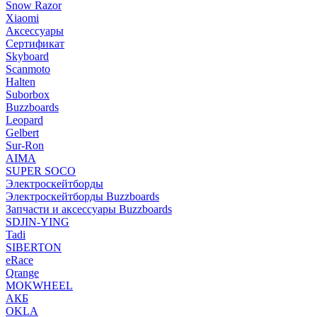
Snow Razor
Xiaomi
Аксессуары
Сертификат
Skyboard
Scanmoto
Halten
Suborbox
Buzzboards
Leopard
Gelbert
Sur-Ron
AIMA
SUPER SOCO
Электроскейтборды
Электроскейтборды Buzzboards
Запчасти и аксессуары Buzzboards
SDJIN-YING
Tadi
SIBERTON
eRace
Qrange
MOKWHEEL
АКБ
OKLA