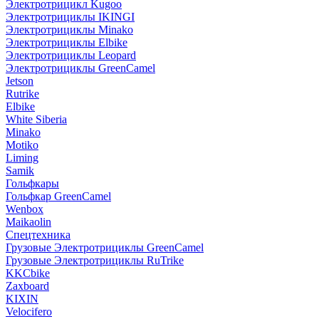
Электротрицикл Kugoo
Электротрициклы IKINGI
Электротрициклы Minako
Электротрициклы Elbike
Электротрициклы Leopard
Электротрициклы GreenCamel
Jetson
Rutrike
Elbike
White Siberia
Minako
Motiko
Liming
Samik
Гольфкары
Гольфкар GreenCamel
Wenbox
Maikaolin
Спецтехника
Грузовые Электротрициклы GreenCamel
Грузовые Электротрициклы RuTrike
KKCbike
Zaxboard
KIXIN
Velocifero