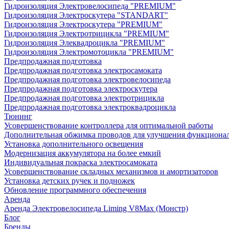
Гидроизоляция Электровелосипеда "PREMIUM"
Гидроизоляция Электроскутера "STANDART"
Гидроизоляция Электроскутера "PREMIUM"
Гидроизоляция Электротрицикла "PREMIUM"
Гидроизоляция Элеквадроцикла "PREMIUM"
Гидроизоляция Электромотоцикла "PREMIUM"
Предпродажная подготовка
Предпродажная подготовка электросамоката
Предпродажная подготовка электровелосипеда
Предпродажная подготовка электроскутера
Предпродажная подготовка электротрицикла
Предпродажная подготовка электроквадроцикла
Тюнинг
Усовершенствование контроллера для оптимальной работы
Дополнительная обжимка проводов для улучшения функциона
Установка дополнительного освещения
Модернизация аккумулятора на более емкий
Индивидуальная покраска электросамоката
Усовершенствование складных механизмов и амортизаторов
Установка детских ручек и подножек
Обновление программного обеспечения
Аренда
Аренда Электровелосипеда Liming V8Max (Монстр)
Блог
Бренды