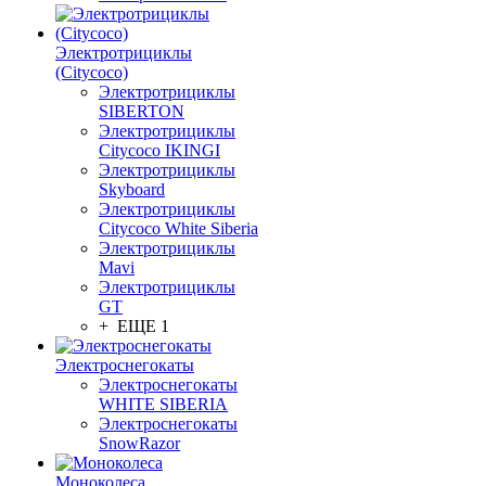
Электротрициклы
(Citycoco)
Электротрициклы
SIBERTON
Электротрициклы
Citycoco IKINGI
Электротрициклы
Skyboard
Электротрициклы
Citycoco White Siberia
Электротрициклы
Mavi
Электротрициклы
GT
+ ЕЩЕ 1
Электроснегокаты
Электроснегокаты
WHITE SIBERIA
Электроснегокаты
SnowRazor
Моноколеса