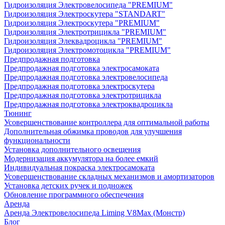
Гидроизоляция Электровелосипеда "PREMIUM"
Гидроизоляция Электроскутера "STANDART"
Гидроизоляция Электроскутера "PREMIUM"
Гидроизоляция Электротрицикла "PREMIUM"
Гидроизоляция Элеквадроцикла "PREMIUM"
Гидроизоляция Электромотоцикла "PREMIUM"
Предпродажная подготовка
Предпродажная подготовка электросамоката
Предпродажная подготовка электровелосипеда
Предпродажная подготовка электроскутера
Предпродажная подготовка электротрицикла
Предпродажная подготовка электроквадроцикла
Тюнинг
Усовершенствование контроллера для оптимальной работы
Дополнительная обжимка проводов для улучшения
функциональности
Установка дополнительного освещения
Модернизация аккумулятора на более емкий
Индивидуальная покраска электросамоката
Усовершенствование складных механизмов и амортизаторов
Установка детских ручек и подножек
Обновление программного обеспечения
Аренда
Аренда Электровелосипеда Liming V8Max (Монстр)
Блог