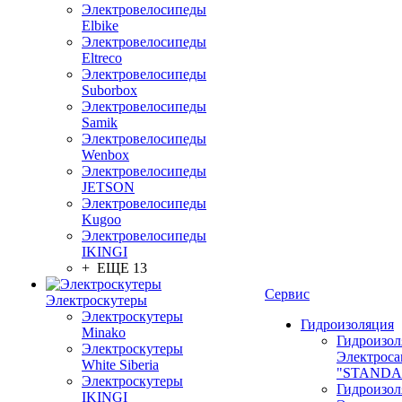
Электровелосипеды
Elbike
Электровелосипеды
Eltreco
Электровелосипеды
Suborbox
Электровелосипеды
Samik
Электровелосипеды
Wenbox
Электровелосипеды
JETSON
Электровелосипеды
Kugoo
Электровелосипеды
IKINGI
+ ЕЩЕ 13
Сервис
Электроскутеры
Электроскутеры
Гидроизоляция
Minako
Гидроизол
Электроскутеры
Электроса
White Siberia
"STANDA
Электроскутеры
Гидроизол
IKINGI