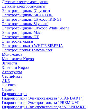
Детские электромотоциклы
Детские электросамокаты
Электротрициклы (Citycoco)
Электротрициклы SIBERTON
Электротрициклы Citycoco IKINGI
Электротрициклы Skyboard
Электротрициклы Citycoco White Siberia
Электротрициклы Mavi
Электротрициклы GT
Электроснегокаты
Электроснегокаты WHITE SIBERIA
Электроснегокаты SnowRazor
Моноколеса
Моноколеса Kugoo
Запчасти
Запчасти Kugoo
Аксессуары
Сертификат
АКБ
Акции
Сервис
Гидроизоляция
Гидроизоляция Электросамоката "STANDART"
Гидроизоляция Электросамоката "PREMIUM"
Гидроизоляция Электровелосипеда "STANDART"