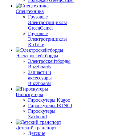
Гольфкар GreenCamel
Спецтехника
Грузовые
Электротрициклы
GreenCamel
Грузовые
Электротрициклы
RuTrike
Электроскейтборды
Электроскейтборды
Buzzboards
Запчасти и
аксессуары
Buzzboards
Гироскутеры
Гироскутеры Kugoo
Гироскутеры IKINGI
Гироскутеры
Zaxboard
Детский транспорт
Детские