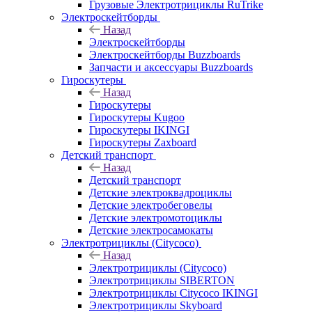
Грузовые Электротрициклы RuTrike
Электроскейтборды
Назад
Электроскейтборды
Электроскейтборды Buzzboards
Запчасти и аксессуары Buzzboards
Гироскутеры
Назад
Гироскутеры
Гироскутеры Kugoo
Гироскутеры IKINGI
Гироскутеры Zaxboard
Детский транспорт
Назад
Детский транспорт
Детские электроквадроциклы
Детские электробеговелы
Детские электромотоциклы
Детские электросамокаты
Электротрициклы (Citycoco)
Назад
Электротрициклы (Citycoco)
Электротрициклы SIBERTON
Электротрициклы Citycoco IKINGI
Электротрициклы Skyboard