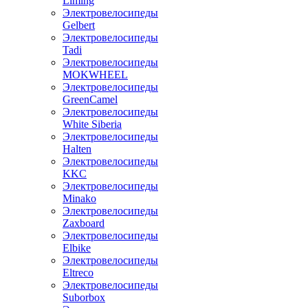
Liming
Электровелосипеды
Gelbert
Электровелосипеды
Tadi
Электровелосипеды
MOKWHEEL
Электровелосипеды
GreenCamel
Электровелосипеды
White Siberia
Электровелосипеды
Halten
Электровелосипеды
KKC
Электровелосипеды
Minako
Электровелосипеды
Zaxboard
Электровелосипеды
Elbike
Электровелосипеды
Eltreco
Электровелосипеды
Suborbox