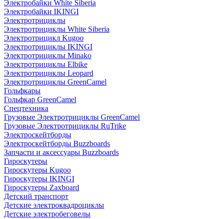
Электробайки White Siberia
Электробайки IKINGI
Электротрициклы
Электротрициклы White Siberia
Электротрицикл Kugoo
Электротрициклы IKINGI
Электротрициклы Minako
Электротрициклы Elbike
Электротрициклы Leopard
Электротрициклы GreenCamel
Гольфкары
Гольфкар GreenCamel
Спецтехника
Грузовые Электротрициклы GreenCamel
Грузовые Электротрициклы RuTrike
Электроскейтборды
Электроскейтборды Buzzboards
Запчасти и аксессуары Buzzboards
Гироскутеры
Гироскутеры Kugoo
Гироскутеры IKINGI
Гироскутеры Zaxboard
Детский транспорт
Детские электроквадроциклы
Детские электробеговелы