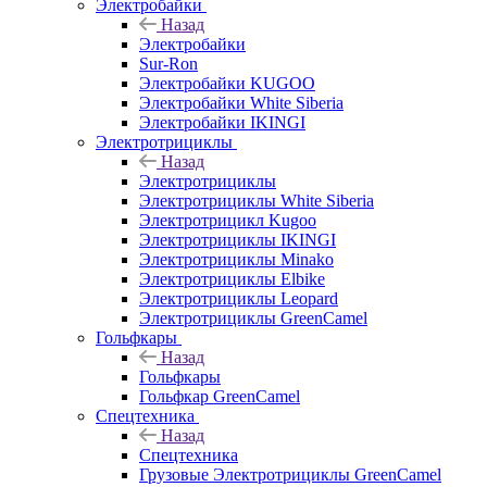
Электробайки
Назад
Электробайки
Sur-Ron
Электробайки KUGOO
Электробайки White Siberia
Электробайки IKINGI
Электротрициклы
Назад
Электротрициклы
Электротрициклы White Siberia
Электротрицикл Kugoo
Электротрициклы IKINGI
Электротрициклы Minako
Электротрициклы Elbike
Электротрициклы Leopard
Электротрициклы GreenCamel
Гольфкары
Назад
Гольфкары
Гольфкар GreenCamel
Спецтехника
Назад
Спецтехника
Грузовые Электротрициклы GreenCamel