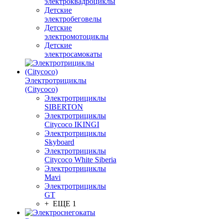
электроквадроциклы
Детские
электробеговелы
Детские
электромотоциклы
Детские
электросамокаты
Электротрициклы
(Citycoco)
Электротрициклы
SIBERTON
Электротрициклы
Citycoco IKINGI
Электротрициклы
Skyboard
Электротрициклы
Citycoco White Siberia
Электротрициклы
Mavi
Электротрициклы
GT
+ ЕЩЕ 1