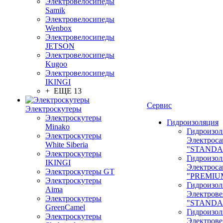
Электровелосипеды
Samik
Электровелосипеды
Wenbox
Электровелосипеды
JETSON
Электровелосипеды
Kugoo
Электровелосипеды
IKINGI
+ ЕЩЕ 13
Сервис
Электроскутеры
Электроскутеры
Гидроизоляция
Minako
Гидроизол
Электроскутеры
Электроса
White Siberia
"STANDA
Электроскутеры
Гидроизол
IKINGI
Электроса
Электроскутеры GT
"PREMIU
Электроскутеры
Гидроизол
Aima
Электрове
Электроскутеры
"STANDA
GreenCamel
Гидроизол
Электроскутеры
Электрове