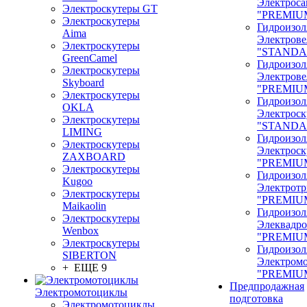
Электроса
Электроскутеры GT
"PREMIU
Электроскутеры
Гидроизол
Aima
Электрове
Электроскутеры
"STANDA
GreenCamel
Гидроизол
Электроскутеры
Электрове
Skyboard
"PREMIU
Электроскутеры
Гидроизол
OKLA
Электроск
Электроскутеры
"STANDA
LIMING
Гидроизол
Электроскутеры
Электроск
ZAXBOARD
"PREMIU
Электроскутеры
Гидроизол
Kugoo
Электрот
Электроскутеры
"PREMIU
Maikaolin
Гидроизол
Электроскутеры
Элеквадр
Wenbox
"PREMIU
Электроскутеры
Гидроизол
SIBERTON
Электром
+ ЕЩЕ 9
"PREMIU
Предпродажная
Электромотоциклы
подготовка
Электромотоциклы