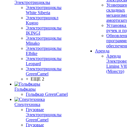
Электротрициклы
Усовершен
Электротрициклы
складных
White Siberia
механизмо
Электротрицикл
амортизат
Kugoo
Установка
Электротрициклы
ручек и п
IKINGI
Обновлен
Электротрициклы
программ
Minako
обеспечен
Электротрициклы
Аренда
Elbike
Аренда
Электротрициклы
Электрове
Leopard
Liming V
Электротрициклы
(Монстр)
GreenCamel
+ ЕЩЕ 2
Гольфкары
Гольфкар GreenCamel
Спецтехника
Грузовые
Электротрициклы
GreenCamel
Грузовые