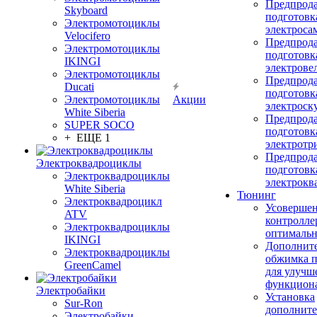
Предпрод
Skyboard
подготовк
Электромотоциклы
электроса
Velocifero
Предпрод
Электромотоциклы
подготовк
IKINGI
электрове
Электромотоциклы
Предпрод
Ducati
подготовк
Электромотоциклы
Акции
электроск
White Siberia
Предпрод
SUPER SOCO
подготовк
+ ЕЩЕ 1
электротр
Предпрод
Электроквадроциклы
подготовк
Электроквадроциклы
электрокв
White Siberia
Тюнинг
Электроквадроцикл
Усовершен
ATV
контролле
Электроквадроциклы
оптимальн
IKINGI
Дополнит
Электроквадроциклы
обжимка 
GreenCamel
для улучш
функцион
Электробайки
Установка
Sur-Ron
дополните
Электробайки