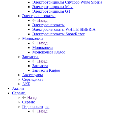
Электротрициклы Citycoco White Siberia
Электротрициклы Mavi
Электротрициклы GT
Электроснегокаты
Назад
Электроснегокаты
Электроснегокаты WHITE SIBERIA
Электроснегокаты SnowRazor
Моноколеса
Назад
Моноколеса
Моноколеса Kugoo
Запчасти
Назад
Запчасти
Запчасти Kugoo
Аксессуары
Сертификат
АКБ
Акции
Сервис
Назад
Сервис
Гидроизоляция
Назад