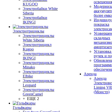
освещени
KUGOO
Модерниз
Электробайки White
аккумулят
Siberia
более емк
Электробайки
Индивиду
IKINGI
покраска
электроса
Электротрициклы
Усовершен
Электротрициклы
складных
White Siberia
механизмо
Электротрицикл
амортизат
Kugoo
Установка
Электротрициклы
ручек и п
IKINGI
Обновлен
Электротрициклы
программ
Minako
обеспечен
Электротрициклы
Аренда
Elbike
Аренда
Электротрициклы
Электрове
Leopard
Liming V
Электротрициклы
(Монстр)
GreenCamel
+ ЕЩЕ 2
Гольфкары