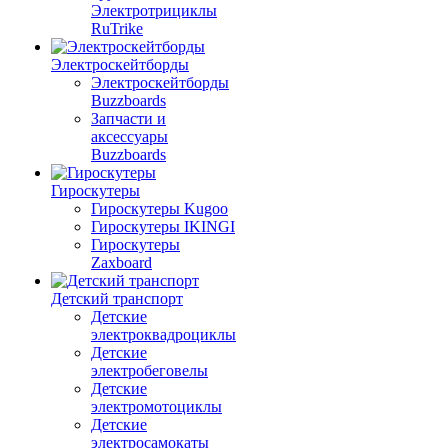
Электротрициклы
RuTrike
Электроскейтборды
Электроскейтборды
Buzzboards
Запчасти и
аксессуары
Buzzboards
Гироскутеры
Гироскутеры Kugoo
Гироскутеры IKINGI
Гироскутеры
Zaxboard
Детский транспорт
Детские
электроквадроциклы
Детские
электробеговелы
Детские
электромотоциклы
Детские
электросамокаты