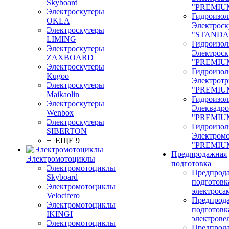
Skyboard
"PREMIU
Электроскутеры
Гидроизол
OKLA
Электроск
Электроскутеры
"STANDA
LIMING
Гидроизол
Электроскутеры
Электроск
ZAXBOARD
"PREMIU
Электроскутеры
Гидроизол
Kugoo
Электрот
Электроскутеры
"PREMIU
Maikaolin
Гидроизол
Электроскутеры
Элеквадр
Wenbox
"PREMIU
Электроскутеры
Гидроизол
SIBERTON
Электром
+ ЕЩЕ 9
"PREMIU
Предпродажная
Электромотоциклы
подготовка
Электромотоциклы
Предпрод
Skyboard
подготовк
Электромотоциклы
электроса
Velocifero
Предпрод
Электромотоциклы
подготовк
IKINGI
электрове
Электромотоциклы
Предпрод