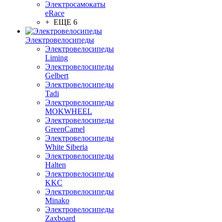
Электросамокаты
eRace
+ ЕЩЕ 6
Электровелосипеды
Электровелосипеды
Liming
Электровелосипеды
Gelbert
Электровелосипеды
Tadi
Электровелосипеды
MOKWHEEL
Электровелосипеды
GreenCamel
Электровелосипеды
White Siberia
Электровелосипеды
Halten
Электровелосипеды
KKC
Электровелосипеды
Minako
Электровелосипеды
Zaxboard