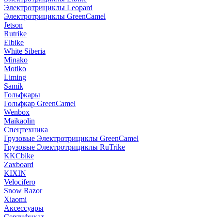
Электротрициклы Leopard
Электротрициклы GreenCamel
Jetson
Rutrike
Elbike
White Siberia
Minako
Motiko
Liming
Samik
Гольфкары
Гольфкар GreenCamel
Wenbox
Maikaolin
Спецтехника
Грузовые Электротрициклы GreenCamel
Грузовые Электротрициклы RuTrike
KKCbike
Zaxboard
KIXIN
Velocifero
Snow Razor
Xiaomi
Аксессуары
Сертификат