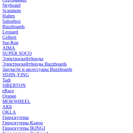
Skyboard
Scanmoto
Halten
Suborbox
Buzzboards
Leopard
Gelbert
Sur-Ron
AIMA
SUPER SOCO
Электроскейтборды
Электроскейтборды Buzzboards
Запчасти и аксессуары Buzzboards
SDJIN-YING
Tadi
SIBERTON
eRace
Qrange
MOKWHEEL
АКБ
OKLA
Гироскутеры
Гироскутеры Kugoo
Гироскутеры IKINGI