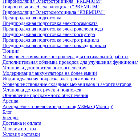
Гидроизоляция Электротрицикла "PREMIUM"
Гидроизоляция Элеквадроцикла "PREMIUM"
Гидроизоляция Электромотоцикла "PREMIUM"
Предпродажная подготовка
Предпродажная подготовка электросамоката
Предпродажная подготовка электровелосипеда
Предпродажная подготовка электроскутера
Предпродажная подготовка электротрицикла
Предпродажная подготовка электроквадроцикла
Тюнинг
Усовершенствование контроллера для оптимальной работы
Дополнительная обжимка проводов для улучшения функциона
Установка дополнительного освещения
Модернизация аккумулятора на более емкий
Индивидуальная покраска электросамоката
Усовершенствование складных механизмов и амортизаторов
Установка детских ручек и подножек
Обновление программного обеспечения
Аренда
Аренда Электровелосипеда Liming V8Max (Монстр)
Блог
Бренды
Доставка и оплата
Условия оплаты
Условия доставки