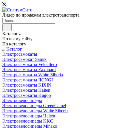
Лидер по продажам электротранспорта
Каталог
По всему сайту
По каталогу
Каталог
Электросамокаты
Электросамокат Samik
Электросамокаты Velocifero
Электросамокаты Zaxboard
Электросамокаты White Siberia
Электросамокаты IKINGI
Электросамокаты KIXIN
Электросамокаты Halten
Электросамокаты Kugoo
Электровелосипеды
Электровелосипеды GreenCamel
Электровелосипеды White Siberia
Электровелосипеды Halten
Электровелосипеды KKC
Электровелосипеды Minako