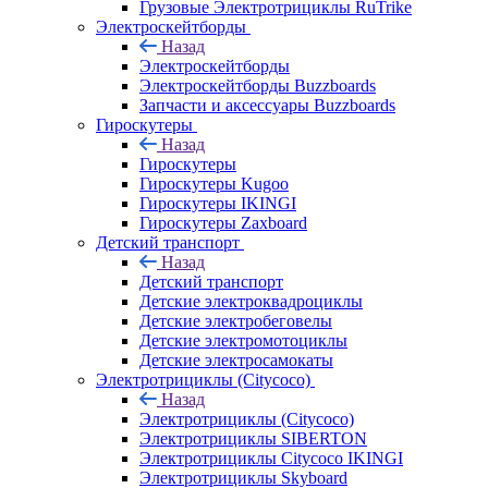
Грузовые Электротрициклы RuTrike
Электроскейтборды
Назад
Электроскейтборды
Электроскейтборды Buzzboards
Запчасти и аксессуары Buzzboards
Гироскутеры
Назад
Гироскутеры
Гироскутеры Kugoo
Гироскутеры IKINGI
Гироскутеры Zaxboard
Детский транспорт
Назад
Детский транспорт
Детские электроквадроциклы
Детские электробеговелы
Детские электромотоциклы
Детские электросамокаты
Электротрициклы (Citycoco)
Назад
Электротрициклы (Citycoco)
Электротрициклы SIBERTON
Электротрициклы Citycoco IKINGI
Электротрициклы Skyboard