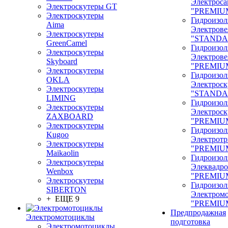
Электроса
Электроскутеры GT
"PREMIU
Электроскутеры
Гидроизол
Aima
Электрове
Электроскутеры
"STANDA
GreenCamel
Гидроизол
Электроскутеры
Электрове
Skyboard
"PREMIU
Электроскутеры
Гидроизол
OKLA
Электроск
Электроскутеры
"STANDA
LIMING
Гидроизол
Электроскутеры
Электроск
ZAXBOARD
"PREMIU
Электроскутеры
Гидроизол
Kugoo
Электрот
Электроскутеры
"PREMIU
Maikaolin
Гидроизол
Электроскутеры
Элеквадр
Wenbox
"PREMIU
Электроскутеры
Гидроизол
SIBERTON
Электром
+ ЕЩЕ 9
"PREMIU
Предпродажная
Электромотоциклы
подготовка
Электромотоциклы