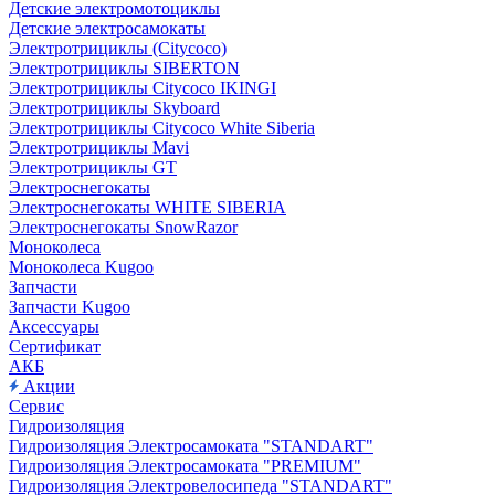
Детские электромотоциклы
Детские электросамокаты
Электротрициклы (Citycoco)
Электротрициклы SIBERTON
Электротрициклы Citycoco IKINGI
Электротрициклы Skyboard
Электротрициклы Citycoco White Siberia
Электротрициклы Mavi
Электротрициклы GT
Электроснегокаты
Электроснегокаты WHITE SIBERIA
Электроснегокаты SnowRazor
Моноколеса
Моноколеса Kugoo
Запчасти
Запчасти Kugoo
Аксессуары
Сертификат
АКБ
Акции
Сервис
Гидроизоляция
Гидроизоляция Электросамоката "STANDART"
Гидроизоляция Электросамоката "PREMIUM"
Гидроизоляция Электровелосипеда "STANDART"