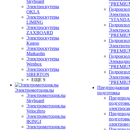
Skyboard
"PREMIU
Электроскутеры
Гидроизол
OKLA
Электроск
Электроскутеры
"STANDA
LIMING
Гидроизол
Электроскутеры
Электроск
ZAXBOARD
"PREMIU
Электроскутеры
Гидроизол
Kugoo
Электрот
Электроскутеры
"PREMIU
Maikaolin
Гидроизол
Электроскутеры
Элеквадр
Wenbox
"PREMIU
Электроскутеры
Гидроизол
SIBERTON
Электром
+ ЕЩЕ 9
"PREMIU
Предпродажная
Электромотоциклы
подготовка
Электромотоциклы
Предпрод
Skyboard
подготовк
Электромотоциклы
электроса
Velocifero
Предпрод
Электромотоциклы
подготовк
IKINGI
электрове
Электромотоциклы
Предпрод