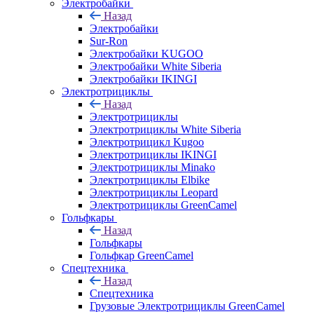
Электробайки
Назад
Электробайки
Sur-Ron
Электробайки KUGOO
Электробайки White Siberia
Электробайки IKINGI
Электротрициклы
Назад
Электротрициклы
Электротрициклы White Siberia
Электротрицикл Kugoo
Электротрициклы IKINGI
Электротрициклы Minako
Электротрициклы Elbike
Электротрициклы Leopard
Электротрициклы GreenCamel
Гольфкары
Назад
Гольфкары
Гольфкар GreenCamel
Спецтехника
Назад
Спецтехника
Грузовые Электротрициклы GreenCamel