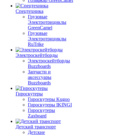
Гольфкар GreenCamel
Спецтехника
Грузовые
Электротрициклы
GreenCamel
Грузовые
Электротрициклы
RuTrike
Электроскейтборды
Электроскейтборды
Buzzboards
Запчасти и
аксессуары
Buzzboards
Гироскутеры
Гироскутеры Kugoo
Гироскутеры IKINGI
Гироскутеры
Zaxboard
Детский транспорт
Детские