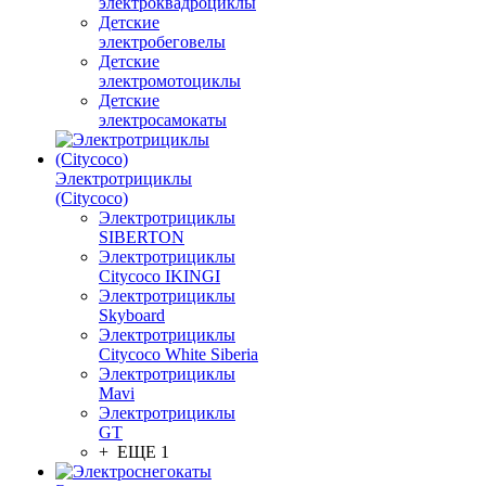
электроквадроциклы
Детские
электробеговелы
Детские
электромотоциклы
Детские
электросамокаты
Электротрициклы
(Citycoco)
Электротрициклы
SIBERTON
Электротрициклы
Citycoco IKINGI
Электротрициклы
Skyboard
Электротрициклы
Citycoco White Siberia
Электротрициклы
Mavi
Электротрициклы
GT
+ ЕЩЕ 1