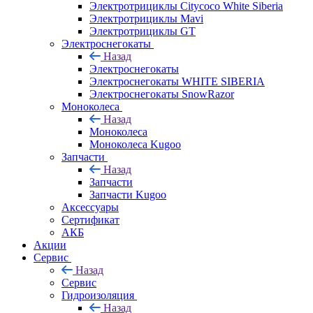
Электротрициклы Citycoco White Siberia
Электротрициклы Mavi
Электротрициклы GT
Электроснегокаты
Назад
Электроснегокаты
Электроснегокаты WHITE SIBERIA
Электроснегокаты SnowRazor
Моноколеса
Назад
Моноколеса
Моноколеса Kugoo
Запчасти
Назад
Запчасти
Запчасти Kugoo
Аксессуары
Сертификат
АКБ
Акции
Сервис
Назад
Сервис
Гидроизоляция
Назад