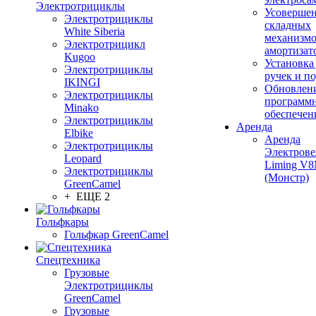
Электротрициклы
Усовершен
Электротрициклы
складных
White Siberia
механизмо
Электротрицикл
амортизат
Kugoo
Установка
Электротрициклы
ручек и п
IKINGI
Обновлен
Электротрициклы
программ
Minako
обеспечен
Электротрициклы
Аренда
Elbike
Аренда
Электротрициклы
Электрове
Leopard
Liming V
Электротрициклы
(Монстр)
GreenCamel
+ ЕЩЕ 2
Гольфкары
Гольфкар GreenCamel
Спецтехника
Грузовые
Электротрициклы
GreenCamel
Грузовые