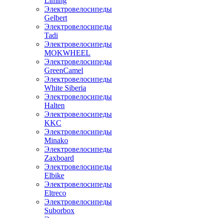
Liming
Электровелосипеды
Gelbert
Электровелосипеды
Tadi
Электровелосипеды
MOKWHEEL
Электровелосипеды
GreenCamel
Электровелосипеды
White Siberia
Электровелосипеды
Halten
Электровелосипеды
KKC
Электровелосипеды
Minako
Электровелосипеды
Zaxboard
Электровелосипеды
Elbike
Электровелосипеды
Eltreco
Электровелосипеды
Suborbox