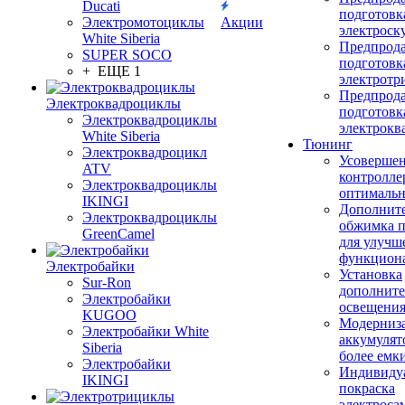
Ducati
подготовк
Электромотоциклы
Акции
электроск
White Siberia
Предпрод
SUPER SOCO
подготовк
+ ЕЩЕ 1
электротр
Предпрод
Электроквадроциклы
подготовк
Электроквадроциклы
электрокв
White Siberia
Тюнинг
Электроквадроцикл
Усовершен
ATV
контролле
Электроквадроциклы
оптимальн
IKINGI
Дополнит
Электроквадроциклы
обжимка 
GreenCamel
для улучш
функцион
Электробайки
Установка
Sur-Ron
дополните
Электробайки
освещени
KUGOO
Модерниз
Электробайки White
аккумулят
Siberia
более емк
Электробайки
Индивиду
IKINGI
покраска
электроса