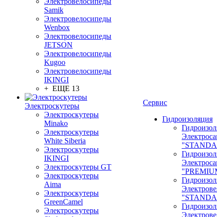
Электровелосипеды
Samik
Электровелосипеды
Wenbox
Электровелосипеды
JETSON
Электровелосипеды
Kugoo
Электровелосипеды
IKINGI
+ ЕЩЕ 13
Сервис
Электроскутеры
Электроскутеры
Гидроизоляция
Minako
Гидроизол
Электроскутеры
Электроса
White Siberia
"STANDA
Электроскутеры
Гидроизол
IKINGI
Электроса
Электроскутеры GT
"PREMIU
Электроскутеры
Гидроизол
Aima
Электрове
Электроскутеры
"STANDA
GreenCamel
Гидроизол
Электроскутеры
Электрове