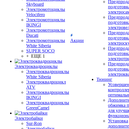
Предпрод
Skyboard
подготовк
Электромотоциклы
электроса
Velocifero
Предпрод
Электромотоциклы
подготовк
IKINGI
электрове
Электромотоциклы
Предпрод
Ducati
подготовк
Электромотоциклы
Акции
электроск
White Siberia
Предпрод
SUPER SOCO
подготовк
+ ЕЩЕ 1
электротр
Предпрод
Электроквадроциклы
подготовк
Электроквадроциклы
электрокв
White Siberia
Тюнинг
Электроквадроцикл
Усовершен
ATV
контролле
Электроквадроциклы
оптимальн
IKINGI
Дополнит
Электроквадроциклы
обжимка 
GreenCamel
для улучш
функцион
Электробайки
Установка
Sur-Ron
дополните
Электробайки