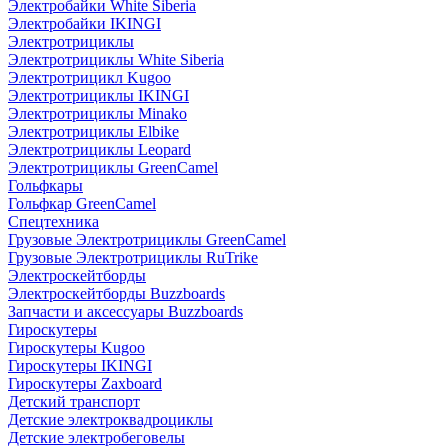
Электробайки White Siberia
Электробайки IKINGI
Электротрициклы
Электротрициклы White Siberia
Электротрицикл Kugoo
Электротрициклы IKINGI
Электротрициклы Minako
Электротрициклы Elbike
Электротрициклы Leopard
Электротрициклы GreenCamel
Гольфкары
Гольфкар GreenCamel
Спецтехника
Грузовые Электротрициклы GreenCamel
Грузовые Электротрициклы RuTrike
Электроскейтборды
Электроскейтборды Buzzboards
Запчасти и аксессуары Buzzboards
Гироскутеры
Гироскутеры Kugoo
Гироскутеры IKINGI
Гироскутеры Zaxboard
Детский транспорт
Детские электроквадроциклы
Детские электробеговелы