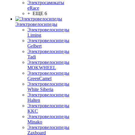
Электросамокаты
eRace
+ ЕЩЕ 6
Электровелосипеды
Электровелосипеды
Liming
Электровелосипеды
Gelbert
Электровелосипеды
Tadi
Электровелосипеды
MOKWHEEL
Электровелосипеды
GreenCamel
Электровелосипеды
White Siberia
Электровелосипеды
Halten
Электровелосипеды
KKC
Электровелосипеды
Minako
Электровелосипеды
Zaxboard