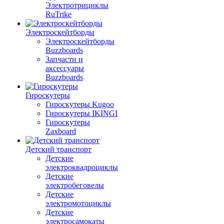
Электротрициклы
RuTrike
Электроскейтборды
Электроскейтборды
Buzzboards
Запчасти и
аксессуары
Buzzboards
Гироскутеры
Гироскутеры Kugoo
Гироскутеры IKINGI
Гироскутеры
Zaxboard
Детский транспорт
Детские
электроквадроциклы
Детские
электробеговелы
Детские
электромотоциклы
Детские
электросамокаты