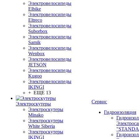
Электровелосипеды
Elbike
Электровелосипеды
Eltreco
Электровелосипеды
Suborbox
Электровелосипеды
Samik
Электровелосипеды
Wenbox
Электровелосипеды
JETSON
Электровелосипеды
Kugoo
Электровелосипеды
IKINGI
+ ЕЩЕ 13
Сервис
Электроскутеры
Электроскутеры
Гидроизоляция
Minako
Гидроизол
Электроскутеры
Электроса
White Siberia
"STANDA
Электроскутеры
Гидроизол
IKINGI