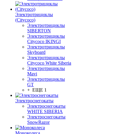
Электротрициклы
(Citycoco)
Электротрициклы
SIBERTON
Электротрициклы
Citycoco IKINGI
Электротрициклы
Skyboard
Электротрициклы
Citycoco White Siberia
Электротрициклы
Mavi
Электротрициклы
GT
+ ЕЩЕ 1
Электроснегокаты
Электроснегокаты
WHITE SIBERIA
Электроснегокаты
SnowRazor
Моноколеса