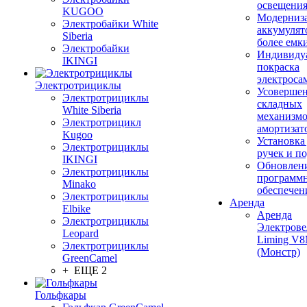
освещени
KUGOO
Модерниз
Электробайки White
аккумулят
Siberia
более емк
Электробайки
Индивиду
IKINGI
покраска
электроса
Электротрициклы
Усовершен
Электротрициклы
складных
White Siberia
механизмо
Электротрицикл
амортизат
Kugoo
Установка
Электротрициклы
ручек и п
IKINGI
Обновлен
Электротрициклы
программ
Minako
обеспечен
Электротрициклы
Аренда
Elbike
Аренда
Электротрициклы
Электрове
Leopard
Liming V
Электротрициклы
(Монстр)
GreenCamel
+ ЕЩЕ 2
Гольфкары