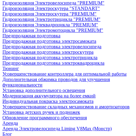
Гидроизоляция Электровелосипеда "PREMIUM"
Гидроизоляция Электроскутера "STANDART"
Гидроизоляция Электроскутера "PREMIUM"
Гидроизоляция Электротрицикла "PREMIUM"
Гидроизоляция Элеквадроцикла "PREMIUM"
Гидроизоляция Электромотоцикла "PREMIUM"
Предпродажная подготовка
Предпродажная подготовка электросамоката
Предпродажная подготовка электровелосипеда
Предпродажная подготовка электроскутера
Предпродажная подготовка электротрицикла
Предпродажная подготовка электроквадроцикла
Тюнинг
Усовершенствование контроллера для оптимальной работы
Дополнительная обжимка проводов для улучшения
функциональности
Установка дополнительного освещения
Модернизация аккумулятора на более емкий
Индивидуальная покраска электросамоката
Усовершенствование складных механизмов и амортизаторов
Установка детских ручек и подножек
Обновление программного обеспечения
Аренда
Аренда Электровелосипеда Liming V8Max (Монстр)
Блог